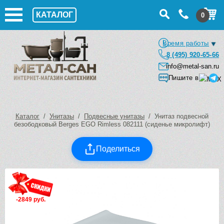
КАТАЛОГ
0
Время работы
8 (495) 920-65-66
info@metal-san.ru
Пишите в
Каталог
/
Унитазы
/
Подвесные унитазы
/ Унитаз подвесной
безободковый Berges EGO Rimless 082111 (сиденье микролифт)
Поделиться
-2849 руб.