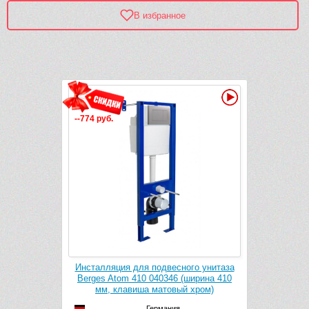
В избранное
Рек
Видео
Видео
--774 руб.
--278 руб.
ого унитаза
Инсталляция для подвесного унитаза
Инсталляци
(ширина 410
Berges Atom 410 040346 (ширина 410
Berges Ato
t Touch)
мм, клавиша матовый хром)
мм
Германия