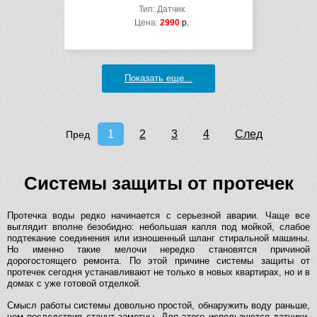
Тип: Датчик
Цена:
2990
р.
Показать еще...
1
2
3
4
След
Пред
Системы защиты от протечек
Протечка воды редко начинается с серьезной аварии. Чаще все
выглядит вполне безобидно: небольшая капля под мойкой, слабое
подтекание соединения или изношенный шланг стиральной машины.
Но именно такие мелочи нередко становятся причиной
дорогостоящего ремонта. По этой причине системы защиты от
протечек сегодня устанавливают не только в новых квартирах, но и в
домах с уже готовой отделкой.
Смысл работы системы довольно простой, обнаружить воду раньше,
чем последствия станут заметны. Для этого используются датчики,