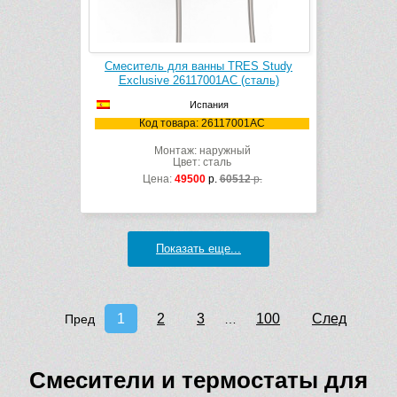
Смеситель для ванны TRES Study
Exclusive 26117001AC (сталь)
Испания
Код товара: 26117001AC
Монтаж: наружный
Цвет: сталь
Цена:
49500
р.
60512
р.
Показать еще...
1
2
3
100
След
Пред
…
Смесители и термостаты для