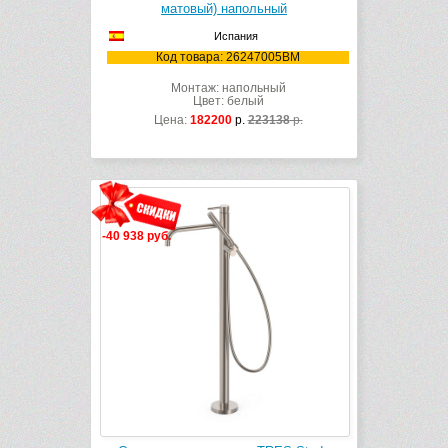
матовый) напольный
Испания
Код товара: 26247005BM
Монтаж: напольный
Цвет: белый
Цена:
182200
р.
223138
р.
-40 938 руб.