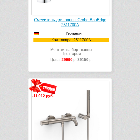
Смеситель для ванны Grohe BauEdge
2511700A
Германия
Код товара: 2511700A
Монтаж: на борт ванны
Цвет: хром
Цена:
29990
р.
39150
р.
-11 012 руб.