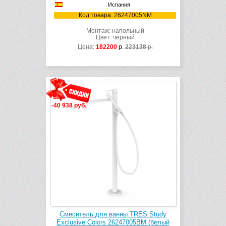
Испания
Код товара: 26247005NM
Монтаж: напольный
Цвет: черный
Цена:
182200
р.
223138
р.
-40 938 руб.
Смеситель для ванны TRES Study
Exclusive Colors 26247005BM (белый