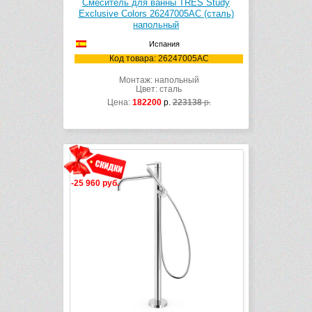
Смеситель для ванны TRES Study
Exclusive Colors 26247005AC (сталь)
напольный
Испания
Код товара: 26247005AC
Монтаж: напольный
Цвет: сталь
Цена:
182200
р.
223138
р.
-25 960 руб.