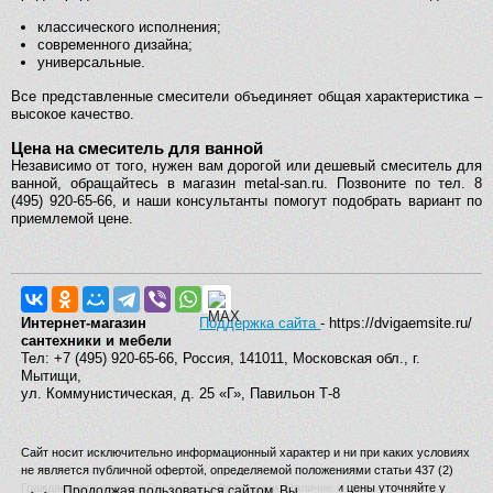
классического исполнения;
современного дизайна;
универсальные.
Все представленные смесители объединяет общая характеристика –
высокое качество.
Цена на смеситель для ванной
Независимо от того, нужен вам дорогой или дешевый смеситель для
ванной, обращайтесь в магазин metal-san.ru. Позвоните по тел. 8
(495) 920-65-66, и наши консультанты помогут подобрать вариант по
приемлемой цене.
Интернет-магазин
Поддержка сайта
- https://dvigaemsite.ru/
сантехники и мебели
Тел: +7 (495) 920-65-66, Россия, 141011, Московская обл., г.
Мытищи,
ул. Коммунистическая, д. 25 «Г», Павильон Т-8
Сайт носит исключительно информационный характер и ни при каких условиях
не является публичной офертой, определяемой положениями статьи 437 (2)
Гражданского кодекса Российской Федерации. Наличие и цены уточняйте у
Продолжая пользоваться сайтом, Вы