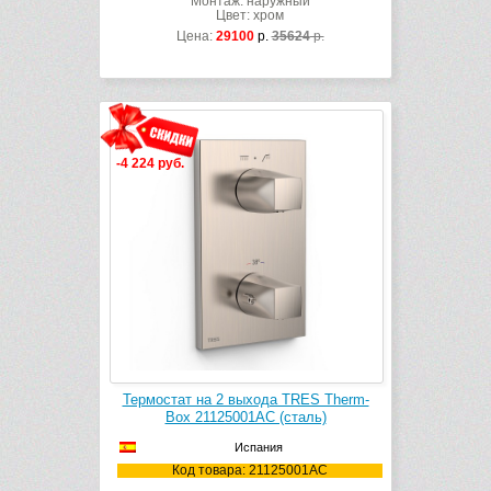
Монтаж: наружный
Цвет: хром
Цена:
29100
р.
35624
р.
-4 224 руб.
Термостат на 2 выхода TRES Therm-
Box 21125001AC (сталь)
Испания
Код товара: 21125001AC