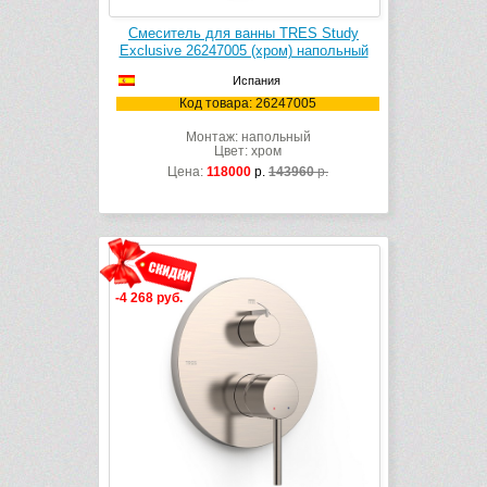
Смеситель для ванны TRES Study
Exclusive 26247005 (хром) напольный
Испания
Код товара: 26247005
Монтаж: напольный
Цвет: хром
Цена:
118000
р.
143960
р.
-4 268 руб.