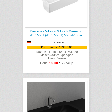
Раковина Villeroy & Boch Memento
41335501 (4133 55 01) 550х420 мм
Германия
Код товара: 41335501
Габариты (швг): 550x160x420
Материал: санфарфор
Цвет: белый
Цена:
18500
р.
22740
р.