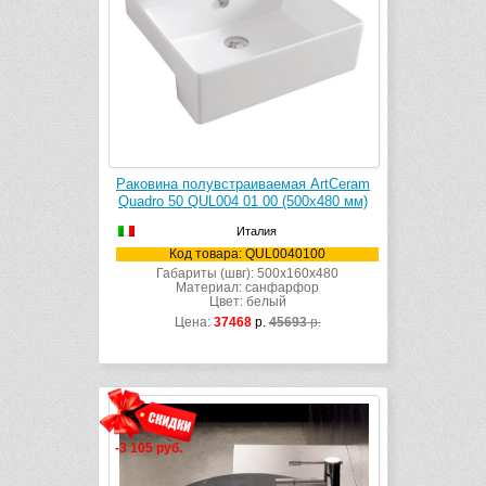
Раковина полувстраиваемая ArtCeram
Quadro 50 QUL004 01 00 (500х480 мм)
Италия
Код товара: QUL0040100
Габариты (швг): 500x160x480
Материал: санфарфор
Цвет: белый
Цена:
37468
р.
45693
р.
-3 105 руб.