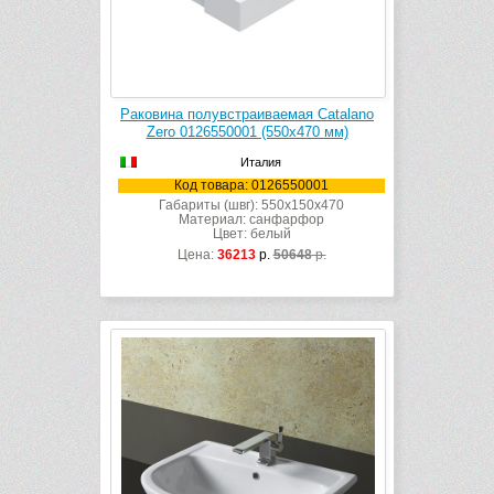
Раковина полувстраиваемая Catalano
Zero 0126550001 (550х470 мм)
Италия
Код товара: 0126550001
Габариты (швг): 550x150x470
Материал: санфарфор
Цвет: белый
Цена:
36213
р.
50648
р.