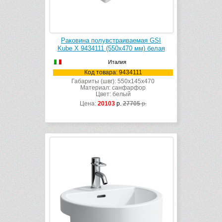
Раковина полувстраиваемая GSI
Kube X 9434111 (550х470 мм) белая
Италия
Код товара: 9434111
Габариты (швг): 550x145x470
Материал: санфарфор
Цвет: белый
Цена:
20103
р.
27705
р.