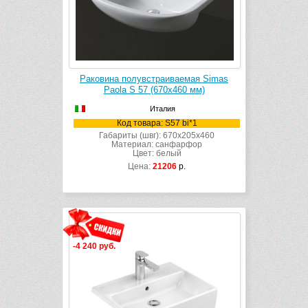
Раковина полувстраиваемая Simas
Paola S 57 (670х460 мм)
Италия
Код товара: S57 bi*1
Габариты (швг): 670x205x460
Материал: санфарфор
Цвет: белый
Цена:
21206
р.
-4 240 руб.