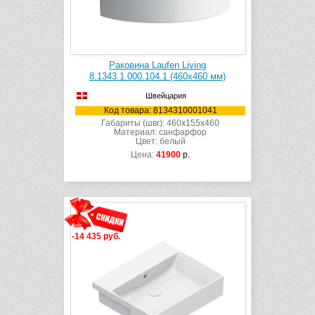
Раковина Laufen Living
8.1343.1.000.104.1 (460х460 мм)
Швейцария
Код товара: 8134310001041
Габариты (швг): 460x155x460
Материал: санфарфор
Цвет: белый
Цена:
41900
р.
-14 435 руб.