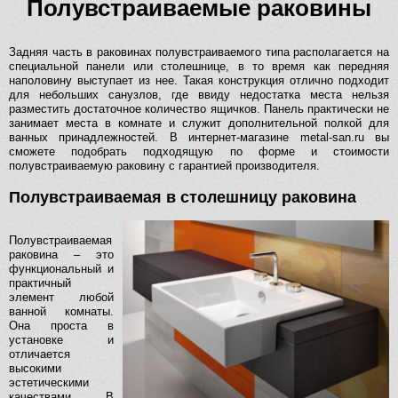
Полувстраиваемые раковины
Задняя часть в раковинах полувстраиваемого типа располагается на
специальной панели или столешнице, в то время как передняя
наполовину выступает из нее. Такая конструкция отлично подходит
для небольших санузлов, где ввиду недостатка места нельзя
разместить достаточное количество ящичков. Панель практически не
занимает места в комнате и служит дополнительной полкой для
ванных принадлежностей. В интернет-магазине metal-san.ru вы
сможете подобрать подходящую по форме и стоимости
полувстраиваемую раковину с гарантией производителя.
Полувстраиваемая в столешницу раковина
Полувстраиваемая
раковина – это
функциональный и
практичный
элемент любой
ванной комнаты.
Она проста в
установке и
отличается
высокими
эстетическими
качествами. В