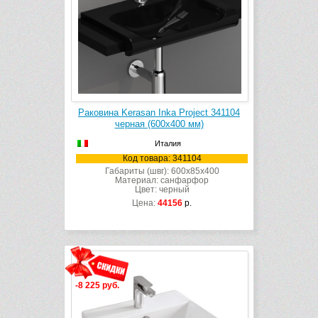
Раковина Kerasan Inka Project 341104
черная (600х400 мм)
Италия
Код товара: 341104
Габариты (швг): 600x85x400
Материал: санфарфор
Цвет: черный
Цена:
44156
р.
-8 225 руб.