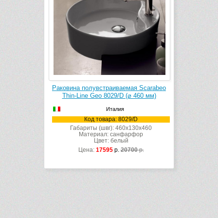
Раковина полувстраиваемая Scarabeo
Thin-Line Geo 8029/D (⌀ 460 мм)
Италия
Код товара: 8029/D
Габариты (швг): 460x130x460
Материал: санфарфор
Цвет: белый
Цена:
17595
р.
20700
р.