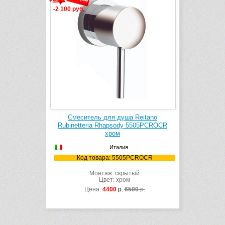
-2 100 руб.
Смеситель для душа Reitano
Rubinetteria Rhapsody 5505PCROCR
хром
Италия
Код товара: 5505PCROCR
Монтаж: скрытый
Цвет: хром
Цена:
4400
р.
6500
р.