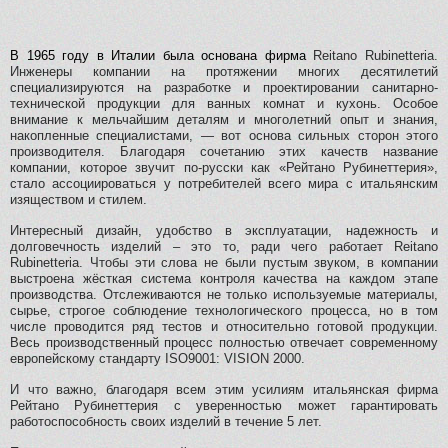
В 1965 году в Италии была основана фирма
Reitano Rubinetteria.
Инженеры компании на протяжении многих десятилетий
специализируются на разработке и проектировании санитарно-
технической продукции для ванных комнат и кухонь. Особое
внимание к мельчайшим деталям и многолетний опыт и знания,
накопленные специалистами, — вот основа сильных сторон этого
производителя. Благодаря сочетанию этих качеств название
компании, которое звучит по-русски как «Рейтано Рубинеттерия»,
стало ассоциироваться у потребителей всего мира с итальянским
изяществом и стилем.
Интересный дизайн, удобство в эксплуатации, надежность и
долговечность изделий – это то, ради чего работает Reitano
Rubinetteria. Чтобы эти слова не были пустым звуком, в компании
выстроена жёсткая система контроля качества на каждом этапе
производства. Отслеживаются не только используемые материалы,
сырье, строгое соблюдение технологического процесса, но в том
числе проводится ряд тестов и относительно готовой продукции.
Весь производственный процесс полностью отвечает современному
европейскому стандарту ISO9001: VISION 2000.
И что важно, благодаря всем этим усилиям итальянская фирма
Рейтано Рубинеттерия с уверенностью может гарантировать
работоспособность своих изделий в течение 5 лет.