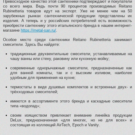
Превосходное качество этой сантехники подтверждают и покупатели
со всего мира. Ведь почти 90 процентов производимых Reitano
Rubinetteria товаров идут на экспорт. Уже не менее чем на 50
зарубежных рынках сантехнической продукции представлены их
изделия. А теперь и у российских потребителей есть возможность
приобрести сантехнику этого итальянского бренда в нашем интернет-
магазине
https://metal-san.ru/
.
Особое место среди сантехники Reitano Rubinetteria занимают
смесители. Здесь Вы найдете:
традиционные двухвентильные смесители, устанавливаемые на
чашу ванны или стену, раковину или кухонную мойку;
современные однорычажные смесители, предназначенные как
для ванной комнаты, так и с высоким изливом, наиболее
удобным для применения на кухне;
термостаты в виде душевых комплектов и встроенных двух- и
трёхходовых смесителей;
имеются в ассортименте этого бренда и каскадные смесители
типа «водопад»;
своим изяществом привлекает внимание линейка продукции
DeLux
, предназначенная «для многих, но не для всех» и
состоящая из коллекций
AirTech, Epoch
и
Vanity
.