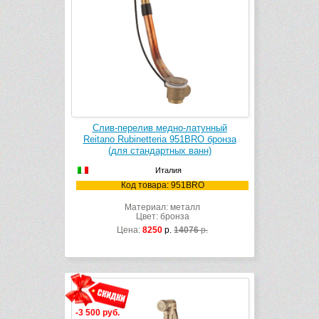
Слив-перелив медно-латунный
Reitano Rubinetteria 951BRO бронза
(для стандартных ванн)
Италия
Код товара: 951BRO
Материал: металл
Цвет: бронза
Цена:
8250
р.
14076
р.
-3 500 руб.