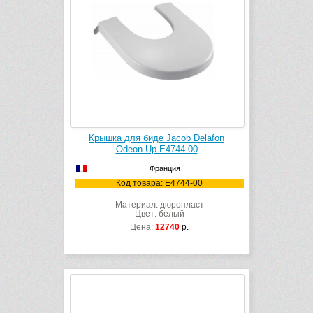
Крышка для биде Jacob Delafon
Odeon Up E4744-00
Франция
Код товара: E4744-00
Материал: дюропласт
Цвет: белый
Цена:
12740
р.