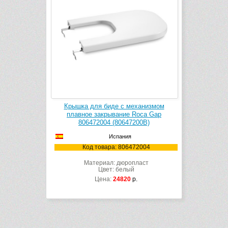
Крышка для биде с механизмом
плавное закрывание Roca Gap
806472004 (80647200B)
Испания
Код товара: 806472004
Материал: дюропласт
Цвет: белый
Цена:
24820
р.