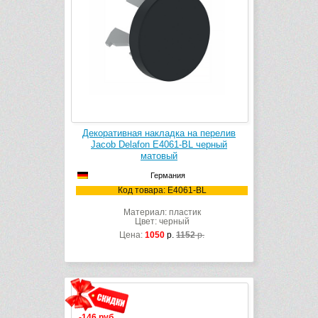
Декоративная накладка на перелив
Jacob Delafon E4061-BL черный
матовый
Германия
Код товара: E4061-BL
Материал: пластик
Цвет: черный
Цена:
1050
р.
1152
р.
-146 руб.