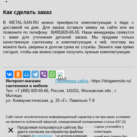
Как сделать заказ
В METAL-SAN.RU можно приобрести комплектующие к биде с
доставкой на дом. Для заказа оставьте заявку на сайте или же
позвоните по телефону 8(495)920-65-55. Наши менеджеры свяжутся
с вами для уточнения деталей заказа. Мы продаем только
качественную сантехнику и комплектующие к ней, поэтому вы
можете быть уверены в долгом сроке их службы. Звоните нам прямо
сегодня, чтобы как можно скорее получить нужные комплектующие.
Интернет-магазин
Поддержка сайта
- https://dvigaemsite.ru/
сантехники и мебели
Тел: +7 (495) 920-65-66, Россия, 141011, Московская обл., г.
Мытищи,
ул. Коммунистическая, д. 25 «Г», Павильон Т-8
Сайт носит исключительно информационный характер и ни при каких условиях
не является публичной офертой, определяемой положениями статьи 437 (2)
×
Гражданского кодекса Российской Федерации. Наличие и цены уточняйте у
Продолжая пользоваться сайтом, Вы
наших операторов. Производитель вправе изменять комплектацию,
даете согласие на обработку файлов
Cookies (
подробнее...
) и использование
технические характеристики, страну производства и внешний вид товара без