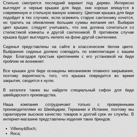
Стильно смотрится последний вариант под дерево. Интересно
выглядят и черные крышки для биде, они хорошо впишутся в
современную и стильную ванную комнату. Цветная крышка для биде
подойдет в тех случаях, если освежить старую сантехнику хочется,
но тратить на обновление большие суммы желания нет. Выбирая
цвет крышки, следует учитывать, что она должна сочетаться со
стилистикой комнаты и другой сантехникой. В противном случае
крышка будет выглядеть нелепо на фоне другой сантехники.
Сиденья представлены на сайте в классическом белом цвете.
Выбранное сиденье должно совпадать по комплектации с вашим
биде. Благодаря простым креплениям с его установкой на биде
проблем не возникнет.
Все крышки для биде оснащены механизмом плавного закрывания,
поэтому вероятность того, что крышка повредится во время
закрытия, сводится к нулю.
В каталоге также вы найдете специальный сифон для биде
швейцарского производства.
Наша компания сотрудничает только с проверенными
производителями из Швейцарии, Германии и Испании, поэтому мы
гарантируем высокое качество товаров и долгий срок их службы. В
интернет-магазине представлены изделия таких брендов:
Villeroy&Boch;
Roca;