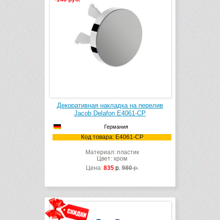
Декоративная накладка на перелив
Jacob Delafon E4061-CP
Германия
Код товара: E4061-CP
Материал: пластик
Цвет: хром
Цена:
835
р.
980
р.