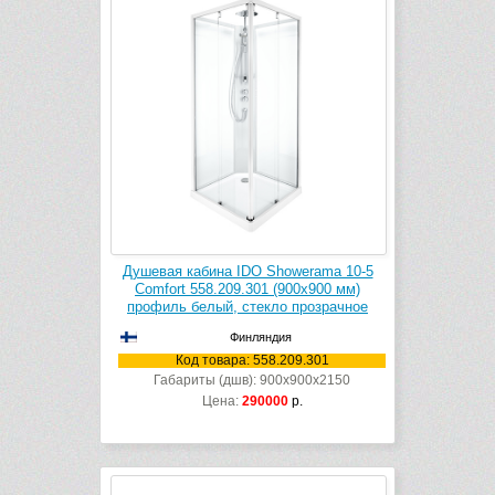
Душевая кабина IDO Showerama 10-5
Comfort 558.209.301 (900х900 мм)
профиль белый, стекло прозрачное
Финляндия
Код товара: 558.209.301
Габариты (дшв): 900x900x2150
Цена:
290000
р.