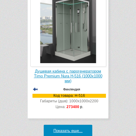
Душевая кабина с парогенератором
Timo Premium Nura H-516 (1000х1000
мм)
Финляндия
Код товара: H-516
Габариты (дшв): 1000x1000x2200
Цена:
273400
р.
Показать еще...