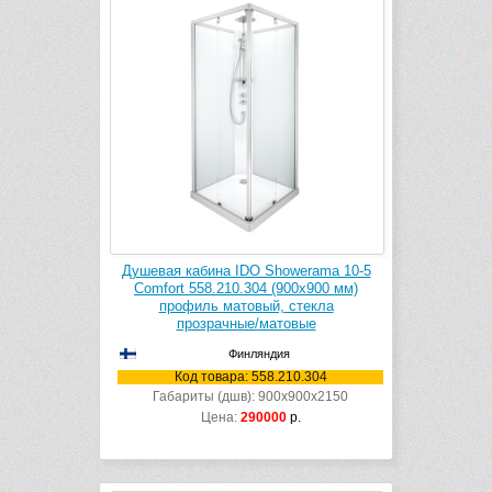
Душевая кабина IDO Showerama 10-5
Comfort 558.210.304 (900х900 мм)
профиль матовый, стекла
прозрачные/матовые
Финляндия
Код товара: 558.210.304
Габариты (дшв): 900x900x2150
Цена:
290000
р.