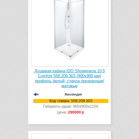
Душевая кабина IDO Showerama 10-5
Comfort 558.209.303 (900х900 мм)
профиль белый, стекла прозрачные/
матовые
Финляндия
Код товара: 558.209.303
Габариты (дшв): 900x900x2150
Цена:
290000
р.