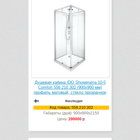
Душевая кабина IDO Showerama 10-5
Comfort 558.210.302 (900х900 мм)
профиль матовый, стекло прозрачное
Финляндия
Код товара: 558.210.302
Габариты (дшв): 900x900x2150
Цена:
290000
р.