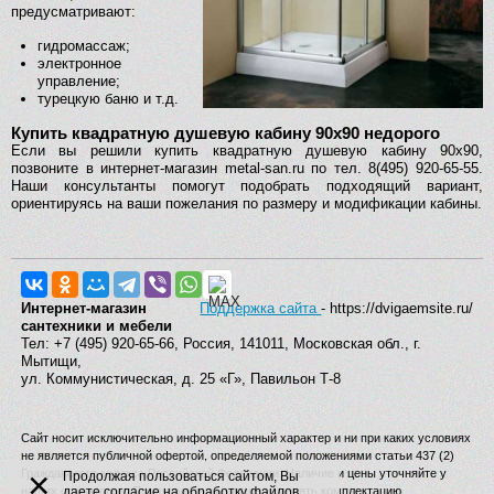
предусматривают:
гидромассаж;
электронное
управление;
турецкую баню и т.д.
Купить квадратную душевую кабину 90х90 недорого
Если вы решили купить квадратную душевую кабину 90х90,
позвоните в интернет-магазин metal-san.ru по тел. 8(495) 920-65-55.
Наши консультанты помогут подобрать подходящий вариант,
ориентируясь на ваши пожелания по размеру и модификации кабины.
Интернет-магазин
Поддержка сайта
- https://dvigaemsite.ru/
сантехники и мебели
Тел: +7 (495) 920-65-66, Россия, 141011, Московская обл., г.
Мытищи,
ул. Коммунистическая, д. 25 «Г», Павильон Т-8
Сайт носит исключительно информационный характер и ни при каких условиях
не является публичной офертой, определяемой положениями статьи 437 (2)
×
Гражданского кодекса Российской Федерации. Наличие и цены уточняйте у
Продолжая пользоваться сайтом, Вы
наших операторов. Производитель вправе изменять комплектацию,
даете согласие на обработку файлов