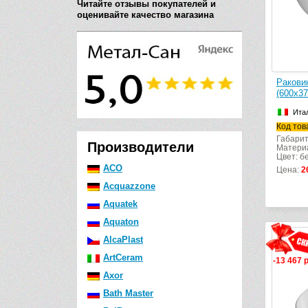
Читайте отзывы покупателей и
оценивайте качество магазина
Ракови
(600х3
Ита
Код тов
Габарит
Производители
Матери
Цвет: б
ACO
Цена:
2
Acquazzone
Aquatek
Aquaton
AlcaPlast
ArtCeram
-13 467 
Axor
Bath Master