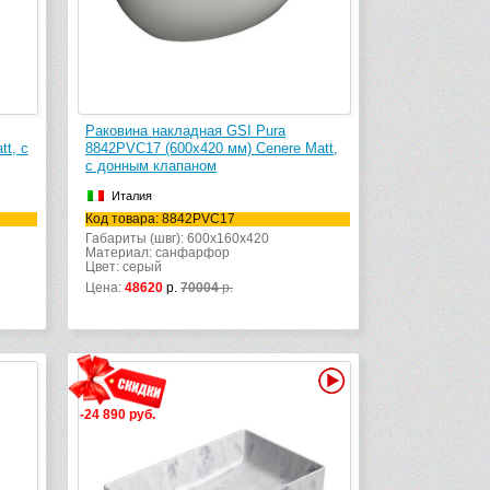
Раковина накладная GSI Pura
t, с
8842PVC17 (600х420 мм) Cenere Matt,
с донным клапаном
Италия
Код товара: 8842PVC17
Габариты (швг): 600x160x420
Материал: санфарфор
Цвет: серый
Цена:
48620
р.
70004
р.
Видео
-24 890 руб.