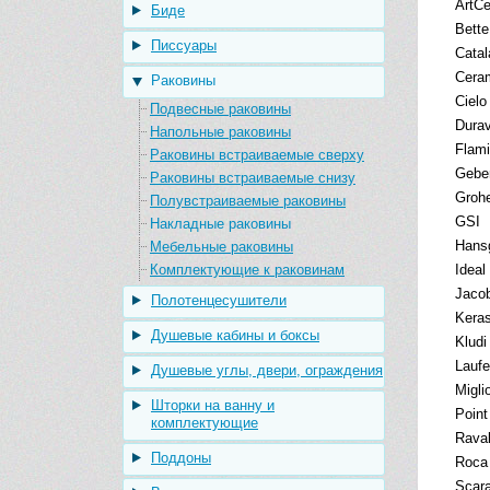
ArtC
Биде
Bette
Писсуары
Catal
Cera
Раковины
Cielo
Подвесные раковины
Durav
Напольные раковины
Flami
Раковины встраиваемые сверху
Geber
Раковины встраиваемые снизу
Groh
Полувстраиваемые раковины
GSI
Накладные раковины
Hans
Мебельные раковины
Комплектующие к раковинам
Ideal
Jacob
Полотенцесушители
Kera
Душевые кабины и боксы
Kludi
Lauf
Душевые углы, двери, ограждения
Migli
Шторки на ванну и
Point
комплектующие
Rava
Поддоны
Roca
Scar