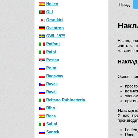
Noken
Пред
OLI
Omoikiri
Накл
Oventrop
OWL 1975
Накладная
Paffoni
часть чаш
магазине m
Paini
Pestan
Наклад
Point
Radaway
Основными
Ravak
просто
возмож
Raval
эконом
Reitano Rubinetteria
оригин
Riho
Накладн
У нас пр
Roca
производи
Salini
Laufen
Santek
Roca;