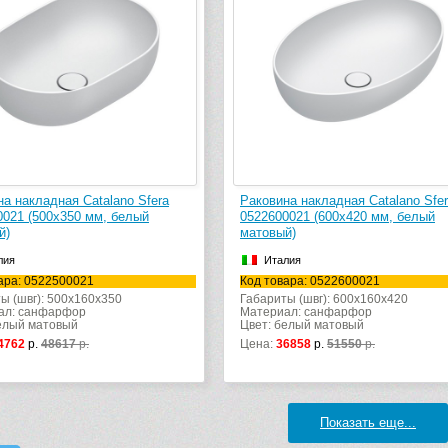
а накладная Catalano Sfera
Раковина накладная Catalano Sfe
0021 (500х350 мм, белый
0522600021 (600х420 мм, белый
й)
матовый)
лия
Италия
ара: 0522500021
Код товара: 0522600021
ы (швг): 500x160x350
Габариты (швг): 600x160x420
ал: санфарфор
Материал: санфарфор
елый матовый
Цвет: белый матовый
4762
р.
48617
р.
Цена:
36858
р.
51550
р.
Показать еще...