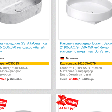
на накладная GSI AltaCeramica
Раковина накладная Duravit Balco
5 (600х370 мм) декор «белый
241055AC79 (550х450 мм) белая
»
матовая, с покрытием DuraShield
лия
Германия
ара: AC30535
Код товара: 241055AC79
ы (швг): 600x130x370
Габариты (швг): 550x150x450
ал: санфарфор
Материал: санфарфор
 декором
Цвет: белый матовый
7970
р.
82860
р.
Цена:
40486
р.
51893
р.
руб.
-14 692 руб.