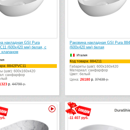
на накладная GSI Pura
Раковина накладная GSI Pura 884
C11 (600х420 мм) белая, с
(600х420 мм) белая
 клапаном
Италия
лия
Код товара: 884211
ара: 8842PVC11
Габариты (швг): 600x160x420
Материал: санфарфор
ы (швг): 600x160x420
Цвет: белый
ал: санфарфор
елый
Цена:
26180
р.
37438
р.
1323
р.
44790
р.
Видео
руб.
-11 407 руб.