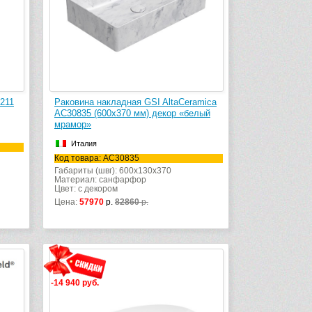
211
Раковина накладная GSI AltaCeramica
AC30835 (600х370 мм) декор «белый
мрамор»
Италия
Код товара: AC30835
Габариты (швг): 600x130x370
Материал: санфарфор
Цвет: с декором
Цена:
57970
р.
82860
р.
-14 940 руб.