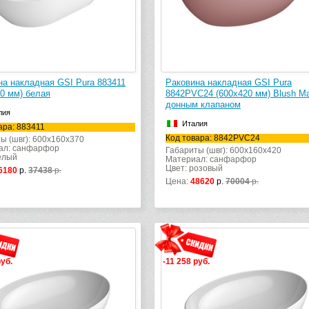
на накладная GSI Pura 883411
Раковина накладная GSI Pura
70 мм) белая
8842PVC24 (600х420 мм) Blush Mat
донным клапаном
лия
Италия
ара: 883411
Код товара: 8842PVC24
ы (швг): 600x160x370
ал: санфарфор
Габариты (швг): 600x160x420
елый
Материал: санфарфор
Цвет: розовый
6180
р.
37438
р.
Цена:
48620
р.
70004
р.
руб.
-11 258 руб.