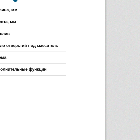
ина, мм
-
ота, мм
-
елив
ло отверстий под смеситель
рма
олнительные функции