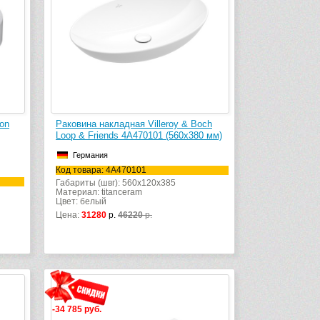
on
Раковина накладная Villeroy & Boch
Loop & Friends 4A470101 (560х380 мм)
Германия
Код товара: 4A470101
Габариты (швг): 560x120x385
Материал: titanceram
Цвет: белый
Цена:
31280
р.
46220
р.
-34 785 руб.