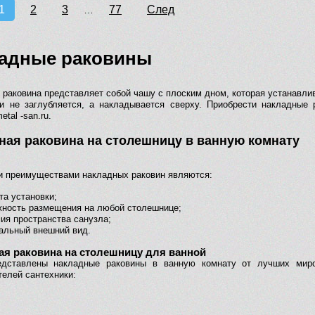
1
2
3
77
След
…
адные раковины
 раковина представляет собой чашу с плоским дном, которая устанавли
и не заглубляется, а накладывается сверху. Приобрести накладные 
etal -san.ru.
ная раковина на столешницу в ванную комнату
 преимуществами накладных раковин являются:
та установки;
ность размещения на любой столешнице;
ия пространства санузла;
альный внешний вид.
ая раковина на столешницу для ванной
едставлены накладные раковины в ванную комнату от лучших мир
телей сантехники:
;