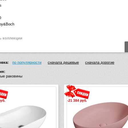
s
O
roy&Boch
ь коллекции
овка:
по популярности
сначала дешевые
сначала дорогие
ия:
ые раковины
руб.
-21 384 руб.