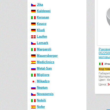
Jika
Kaldewei
Kerasan
Keuco
Kludi
Laufen
Lemark
Margaroli
Раковин
052250
Mauersberger
матовы
Mediclinics
Ита
Metal-San
Код тов
Габарит
Migliore
Матери
Цвет: б
Mikadzo
Цена:
3
Neptun
Novaservis
Nobili
Nofer