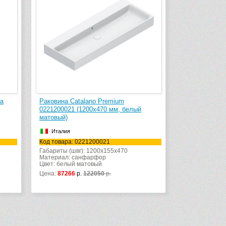
ra
Раковина Catalano Premium
0221200021 (1200х470 мм, белый
матовый)
Италия
Код товара: 0221200021
Габариты (швг): 1200x155x470
Материал: санфарфор
Цвет: белый матовый
Цена:
87266
р.
122050
р.