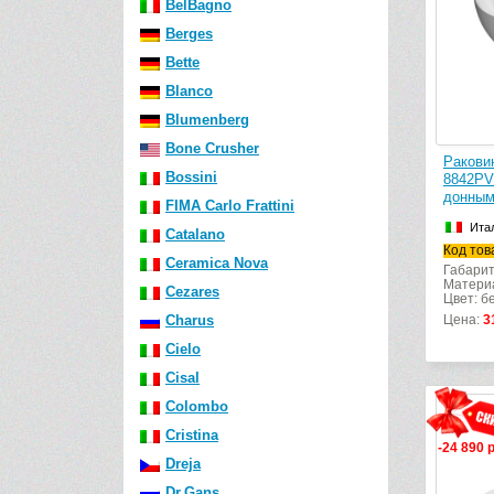
BelBagno
Berges
Bette
Blanco
Blumenberg
Bone Crusher
Ракови
Bossini
8842PV
донным
FIMA Carlo Frattini
Ита
Catalano
Код тов
Ceramica Nova
Габарит
Матери
Cezares
Цвет: б
Charus
Цена:
3
Cielo
Cisal
Colombo
Cristina
-24 890 
Dreja
Dr.Gans