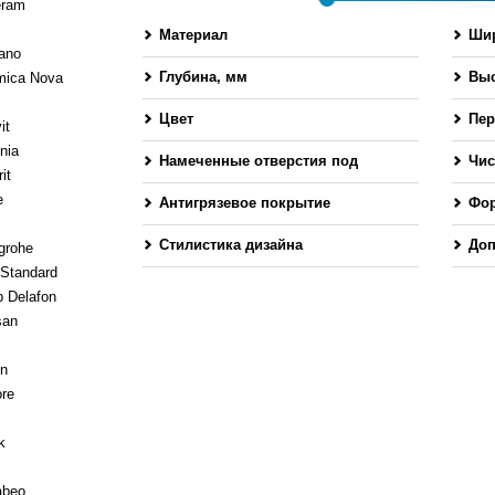
eram
Материал
Шир
ano
Глубина, мм
Выс
mica Nova
-
Цвет
Пер
it
nia
Намеченные отверстия под
Чис
it
смеситель
e
Антигрязевое покрытие
Фо
Стилистика дизайна
Доп
grohe
 Standard
 Delafon
san
en
ore
k
abeo