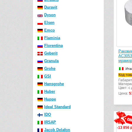
Duravit
Dyson
Elsen
Emco
Flaminia
Florentina
Ракови
Geberit
AC3053
мрамор
Granula
Grohe
Ита
Код тов
GSI
Габарит
Hansgrohe
Матери
Цвет: с
Huber
Цена:
5
Huppe
Ideal Standard
IDO
IRSAP
-13 856 
Jacob Delafon