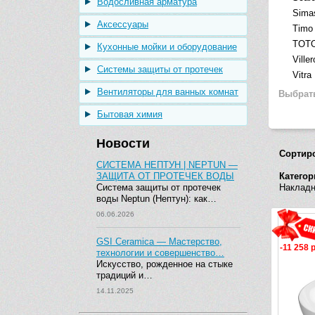
Водосливная арматура
Sima
Аксессуары
Timo
TOT
Кухонные мойки и оборудование
Ville
Системы защиты от протечек
Vitra
Вентиляторы для ванных комнат
Выбрат
Бытовая химия
Новости
Сортир
СИСТЕМА НЕПТУН | NEPTUN —
ЗАЩИТА ОТ ПРОТЕЧЕК ВОДЫ
Категор
Система защиты от протечек
Накладн
воды Neptun (Нептун): как…
06.06.2026
GSI Ceramica — Мастерство,
-11 258 
технологии и совершенство…
Искусство, рожденное на стыке
традиций и…
14.11.2025