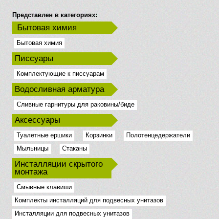
Представлен в категориях:
Бытовая химия
Бытовая химия
Писсуары
Комплектующие к писсуарам
Водосливная арматура
Сливные гарнитуры для раковины/биде
Аксессуары
Туалетные ершики
Корзинки
Полотенцедержатели
Мыльницы
Стаканы
Инсталляции скрытого
монтажа
Смывные клавиши
Комплекты инсталляций для подвесных унитазов
Инсталляции для подвесных унитазов