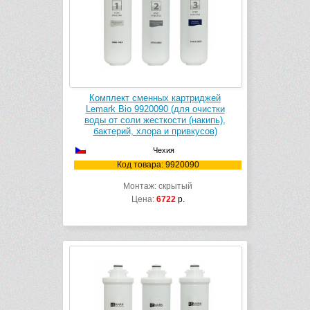
Комплект сменных картриджей
Lemark Bio 9920090 (для очистки
воды от соли жесткости (накипь),
бактерий, хлора и привкусов)
Чехия
Код товара: 9920090
Монтаж: скрытый
Цена:
6722
р.