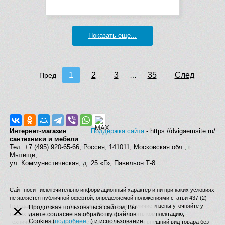
Показать еще...
1
2
3
35
След
Пред
…
Интернет-магазин
Поддержка сайта
- https://dvigaemsite.ru/
сантехники и мебели
Тел: +7 (495) 920-65-66, Россия, 141011, Московская обл., г.
Мытищи,
ул. Коммунистическая, д. 25 «Г», Павильон Т-8
Сайт носит исключительно информационный характер и ни при каких условиях
не является публичной офертой, определяемой положениями статьи 437 (2)
×
Гражданского кодекса Российской Федерации. Наличие и цены уточняйте у
Продолжая пользоваться сайтом, Вы
наших операторов. Производитель вправе изменять комплектацию,
даете согласие на обработку файлов
Cookies (
подробнее...
) и использование
технические характеристики, страну производства и внешний вид товара без