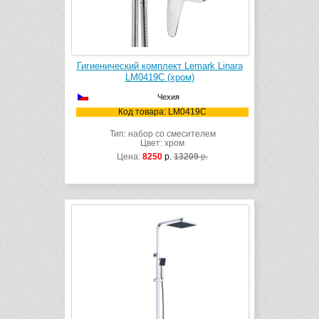
Гигиенический комплект Lemark Linara
LM0419C (хром)
Чехия
Код товара: LM0419C
Тип: набор со смесителем
Цвет: хром
Цена:
8250
р.
13209
р.