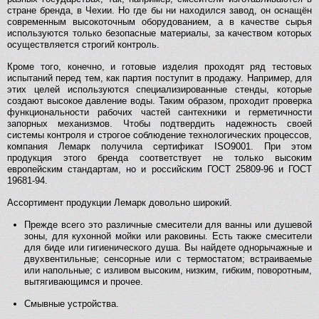
стране бренда, в Чехии. Но где бы ни находился завод, он оснащён
современным высокоточным оборудованием, а в качестве сырья
используются только безопасные материалы, за качеством которых
осуществляется строгий контроль.
Кроме того, конечно, и готовые изделия проходят ряд тестовых
испытаний перед тем, как партия поступит в продажу. Например, для
этих целей используются специализированные стенды, которые
создают высокое давление воды. Таким образом, проходит проверка
функциональности рабочих частей сантехники и герметичности
запорных механизмов. Чтобы подтвердить надежность своей
системы контроля и строгое соблюдение технологических процессов,
компания Лемарк получила сертификат
ISO
9001. При этом
продукция этого бренда соответствует не только высоким
европейским стандартам, но и российским ГОСТ 25809-96 и ГОСТ
19681-94.
Ассортимент продукции Лемарк довольно широкий.
Прежде всего это различные смесители для ванны или душевой
зоны, для кухонной мойки или раковины. Есть также смесители
для биде или гигиенического душа. Вы найдете однорычажные и
двухвентильные; сенсорные или с термостатом; встраиваемые
или напольные; с изливом высоким, низким, гибким, поворотным,
вытягивающимся и прочее.
Смывные устройства.