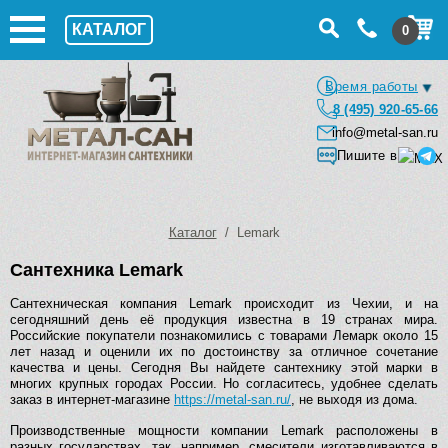
КАТАЛОГ
0
Время работы
8 (495) 920-65-66
info@metal-san.ru
Пишите в
Каталог
/ Lemark
Сантехника Lemark
Сантехническая компания
Lemark
происходит из Чехии, и на
сегодняшний день её продукция известна в 19 странах мира.
Российские покупатели познакомились с товарами Лемарк около 15
лет назад и оценили их по достоинству за отличное сочетание
качества и цены. Сегодня Вы найдете сантехнику этой марки в
многих крупных городах России. Но согласитесь, удобнее сделать
заказ в интернет-магазине
https://metal-san.ru/
, не выходя из дома.
Производственные мощности компании
Lemark
расположены в
разных государствах, так, например, смесители изготавливаются в