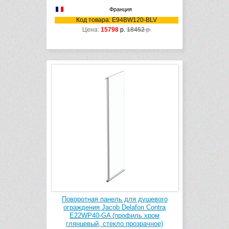
Франция
Код товара: E94BW120-BLV
Цена:
15798
р.
18452
р.
Поворотная панель для душевого
ограждения Jacob Delafon Contra
E22WP40-GA (профиль хром
глянцевый, стекло прозрачное)