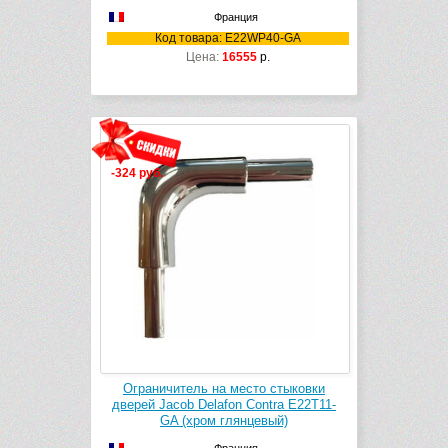
Франция
Код товара: E22WP40-GA
Цена:
16555
р.
-324 руб.
Ограничитель на место стыковки
дверей Jacob Delafon Contra E22T11-
GA (хром глянцевый)