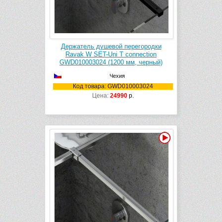
Держатель душевой перегородки
Ravak W SET-Uni T connection
GWD010003024 (1200 мм, черный)
Чехия
Код товара: GWD010003024
Цена:
24990
р.
Видео