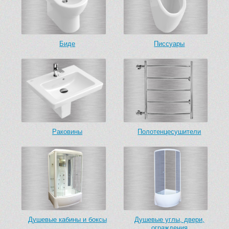
Биде
Писсуары
Раковины
Полотенцесушители
Душевые кабины и боксы
Душевые углы, двери,
ограждения