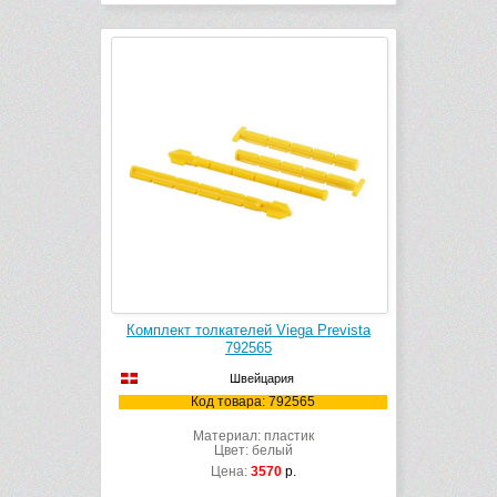
Комплект толкателей Viega Prevista
792565
Швейцария
Код товара: 792565
Материал: пластик
Цвет: белый
Цена:
3570
р.