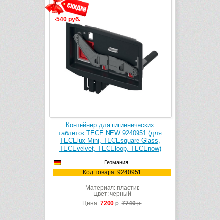
-540 руб.
Контейнер для гигиенических
таблеток TECE NEW 9240951 (для
TECElux Mini, TECEsquare Glass,
TECEvelvet, TECEloop, TECEnow)
Германия
Код товара: 9240951
Материал: пластик
Цвет: черный
Цена:
7200
р.
7740
р.