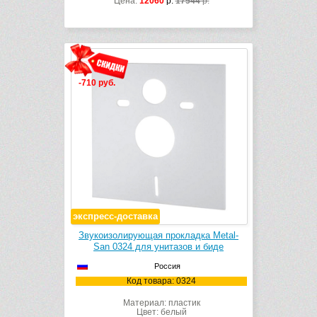
Цена:
12060
р.
17544
р.
-710 руб.
экспресс-доставка
Звукоизолирующая прокладка Metal-
San 0324 для унитазов и биде
Россия
Код товара: 0324
Материал: пластик
Цвет: белый