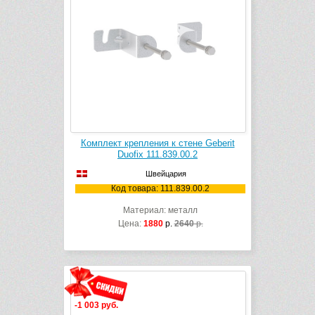
Комплект крепления к стене Geberit
Duofix 111.839.00.2
Швейцария
Код товара: 111.839.00.2
Материал: металл
Цена:
1880
р.
2640
р.
-1 003 руб.