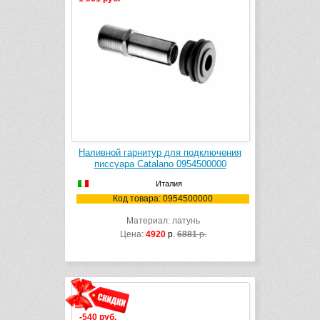
Наливной гарнитур для подключения
писсуара Catalano 0954500000
Италия
Код товара: 0954500000
Материал: латунь
Цена:
4920
р.
6881
р.
-540 руб.