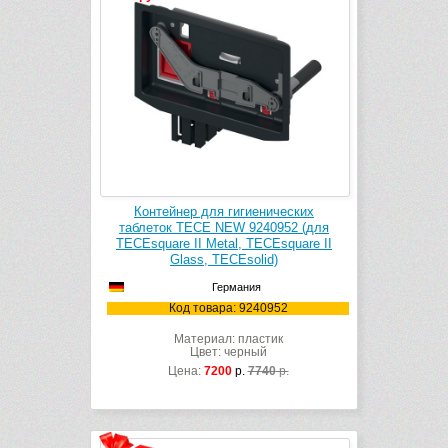
Контейнер для гигиенических
таблеток TECE NEW 9240952 (для
TECEsquare II Metal, TECEsquare II
Glass, TECEsolid)
Германия
Код товара: 9240952
Материал: пластик
Цвет: черный
Цена:
7200
р.
7740
р.