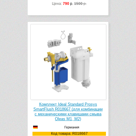
Цена:
790
р.
1500
р.
Комплект Ideal Standard Prosys
SmartFlush R018667 (для комбинации
с механическими клавишами смыва
Oleas M1, M2)
Германия
Код товара: R018667