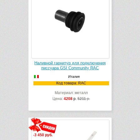
Наливной гарнитур для подключения
писсуара GSI Community RAC
Италия
Код товара: RAC
Материал: металл
Цена:
4208
р.
5211
р.
-3 450 руб.