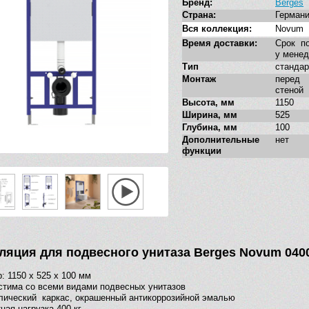
Бренд:
Berges
Страна:
Герман
Вся коллекция:
Novum
Время доставки:
Срок по
у мене
Тип
стандар
Монтаж
перед
стеной
Высота, мм
1150
Ширина, мм
525
Глубина, мм
100
Дополнительные
нет
функции
ляция для подвесного унитаза Berges Novum 040
: 1150 x 525 x 100 мм
тима со всеми видами подвесных унитазов
ический каркас, окрашенный антикоррозийной эмалью
ная нагрузка 400 кг