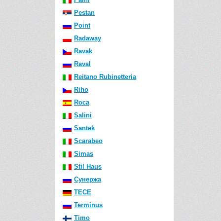
Pestan
Point
Radaway
Ravak
Raval
Reitano Rubinetteria
Riho
Roca
Salini
Santek
Scarabeo
Simas
Stil Haus
Сунержа
TECE
Terminus
Timo