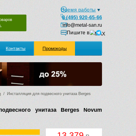
Время работы
8 (495) 920-65-66
оваров
info@metal-san.ru
.
Пишите в
Контакты
Промокоды
в
/ Инсталляция для подвесного унитаза Berges
подвесного унитаза Berges Novum
13 379
р.