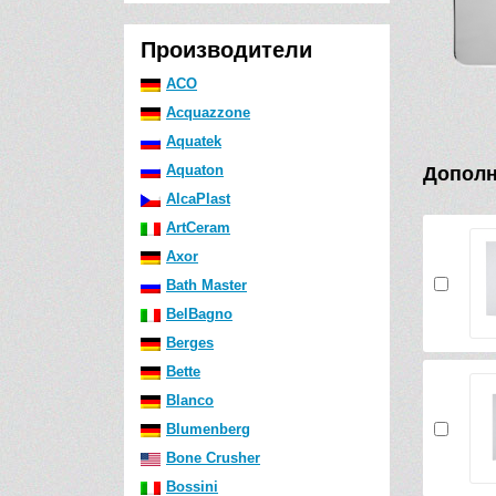
Производители
ACO
Acquazzone
Aquatek
Aquaton
Дополн
AlcaPlast
ArtCeram
Axor
Bath Master
BelBagno
Berges
Bette
Blanco
Blumenberg
Bone Crusher
Bossini