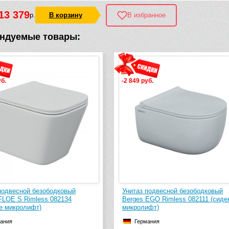
13 379
р.
В корзину
В избранное
ндуемые товары:
уб.
-2 849 руб.
подвесной безободковый
Унитаз подвесной безободковый
FLOE S Rimless 082134
Berges EGO Rimless 082111 (сиде
е микролифт)
микролифт)
ания
Германия