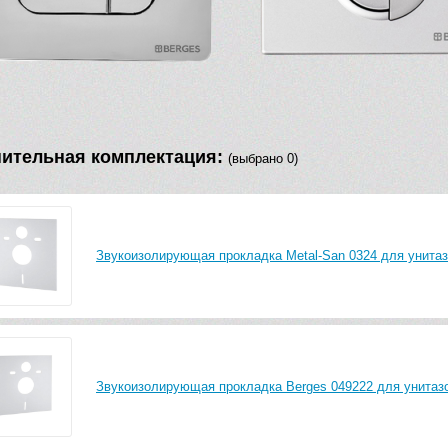
ительная комплектация:
(выбрано 0)
Звукоизолирующая прокладка Metal-San 0324 для унитаз
Звукоизолирующая прокладка Berges 049222 для унитазо