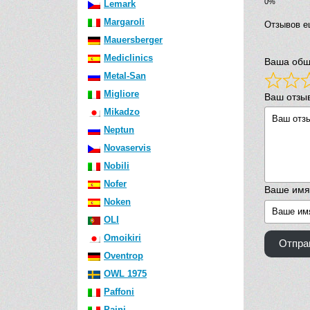
Lemark
Margaroli
Отзывов е
Mauersberger
Mediclinics
Ваша общ
Metal-San
Migliore
Ваш отзы
Mikadzo
Neptun
Novaservis
Nobili
Nofer
Ваше имя
Noken
OLI
Omoikiri
Отпра
Oventrop
OWL 1975
Paffoni
Paini