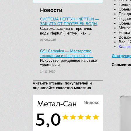
Толщин
Объём 
Новости
При да
Подвод
СИСТЕМА НЕПТУН | NEPTUN —
Объем 
ЗАЩИТА ОТ ПРОТЕЧЕК ВОДЫ
Межосе
Система защиты от протечек
Ножки 
воды Neptun (Нептун): как…
Возмож
06.06.2026
Вес: 12
Клавиш
GSI Ceramica — Мастерство,
технологии и совершенство…
Инструкц
Искусство, рожденное на стыке
Совмести
традиций и…
14.11.2025
Читайте отзывы покупателей и
оценивайте качество магазина