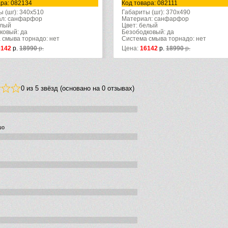
ара: 082134
Код товара: 082111
ы (шг): 340x510
Габариты (шг): 370x490
л: санфарфор
Материал: санфарфор
елый
Цвет: белый
ковый: да
Безободковый: да
 смыва торнадо: нет
Система смыва торнадо: нет
6142
р.
18990
р.
Цена:
16142
р.
18990
р.
0 из 5 звёзд (основано на 0 отзывах)
шо