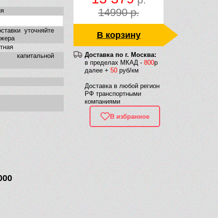
14990 р.
ия
ставки уточняйте
В корзину
джера
тная
Доставка по г. Москва:
 капитальной
в пределах МКАД -
800
р
далее +
50
руб/км
Доставка в любой регион
РФ транспортными
компаниями
В избранное
000