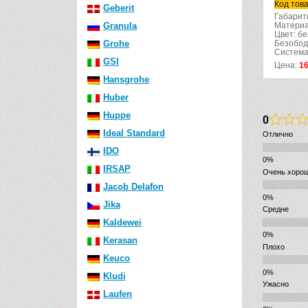
Код тов
Geberit
Габарит
Granula
Материа
Цвет: б
Grohe
Безобод
Система
GSI
Цена:
1
Hansgrohe
Huber
Huppe
0
Ideal Standard
Отлично
IDO
IRSAP
Очень хоро
Jacob Delafon
Jika
Средне
Kaldewei
Kerasan
Плохо
Keuco
Kludi
Ужасно
Laufen