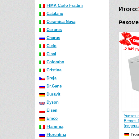
FIMA Carlo Frattini
Итого:
Catalano
Ceramica Nova
Рекоме
Cezares
Charus
Cielo
-2 849 р
Cisal
Colombo
Cristina
Dreja
Dr.Gans
Duravit
Dyson
Elsen
Унитаз 
Emco
Berges 
(сидень
Flaminia
Florentina
Герм