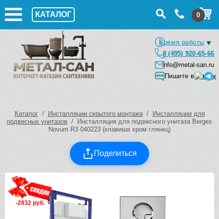
КАТАЛОГ
0
Время работы
8 (495) 920-65-66
info@metal-san.ru
Пишите в
Каталог
/
Инсталляции скрытого монтажа
/
Инсталляции для
подвесных унитазов
/ Инсталляция для подвесного унитаза Berges
Novum R3 040223 (клавиша хром глянец)
Поделиться
-2832 руб.