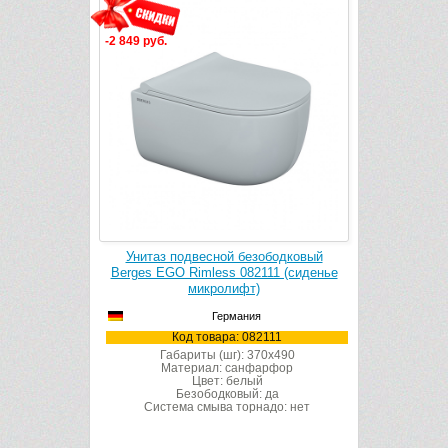
-2 849 руб.
-2 84
й безободковый
Унитаз подвесной безободковый
У
s 082111 (сиденье
Berges FLOE S Rimless 082134
Berg
лифт)
(сиденье микролифт)
мания
Германия
а: 082111
Код товара: 082134
г): 370x490
Габариты (шг): 340x510
 санфарфор
Материал: санфарфор
 белый
Цвет: белый
овый: да
Безободковый: да
 торнадо: нет
Система смыва торнадо: нет