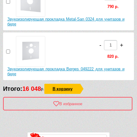
790 р.
Звукоизолирующая прокладка Metal-San 0324 для унитазов и
биде
-
+
820 р.
Звукоизолирующая прокладка Berges 049222 для унитазов и
биде
Итого:
16 048
р.
В корзину
В избранное
Рек