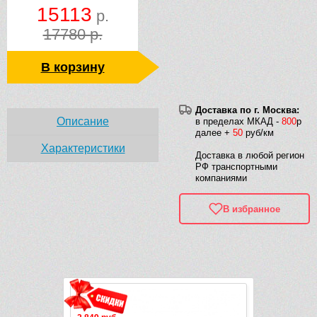
15113
р.
17780 р.
В корзину
Доставка по г. Москва:
Описание
в пределах МКАД -
800
р
далее +
50
руб/км
Характеристики
Доставка в любой регион
РФ транспортными
компаниями
В избранное
Рек