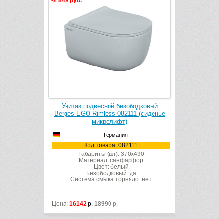
-2 849 руб.
бодковый
Унитаз подвесной безободковый
s 082134
Berges EGO Rimless 082111 (сиденье
фт)
микролифт)
Германия
134
Код товара: 082111
x510
Габариты (шг): 370x490
рфор
Материал: санфарфор
Цвет: белый
да
Безободковый: да
до: нет
Система смыва торнадо: нет
Цена:
16142
р.
18990
р.