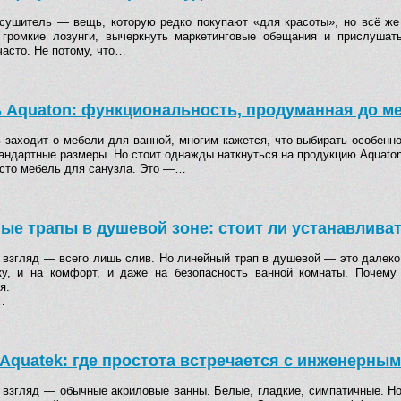
сушитель — вещь, которую редко покупают «для красоты», но всё же
 громкие лозунги, вычеркнуть маркетинговые обещания и прислушат
часто. Не потому, что…
 Aquaton: функциональность, продуманная до м
ь заходит о мебели для ванной, многим кажется, что выбирать особенн
андартные размеры. Но стоит однажды наткнуться на продукцию Aquaton
осто мебель для санузла. Это —…
ые трапы в душевой зоне: стоит ли устанавлива
 взгляд — всего лишь слив. Но линейный трап в душевой — это далеко 
ку, и на комфорт, и даже на безопасность ванной комнаты. Почем
я.
…
Aquatek: где простота встречается с инженерны
 взгляд — обычные акриловые ванны. Белые, гладкие, симпатичные. Но 