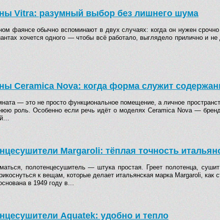
ны Vitra: разумный выбор без лишнего шума
ном фаянсе обычно вспоминают в двух случаях: когда он нужен срочно 
антах хочется одного — чтобы всё работало, выглядело прилично и не д
ны Ceramica Nova: когда форма служит содержа
мната — это не просто функциональное помещение, а личное пространств
нюю роль. Особенно если речь идёт о моделях Ceramica Nova — бренд
ой…
нцесушители Margaroli: тёплая точность итальян
маться, полотенцесушитель — штука простая. Греет полотенца, сушит
рикоснуться к вещам, которые делает итальянская марка Margaroli, как с
основана в 1949 году в…
нцесушители Aquatek: удобно и тепло