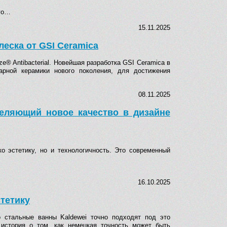
ого…
15.11.2025
леска от GSI Ceramica
® Antibacterial. Новейшая разработка GSI Ceramica в
арной керамики нового поколения, для достижения
08.11.2025
деляющий новое качество в дизайне
ко эстетику, но и технологичность. Это современный
16.10.2025
стетику
о стальные ванны Kaldewei точно подходят под это
 история о том, как немецкая точность может быть