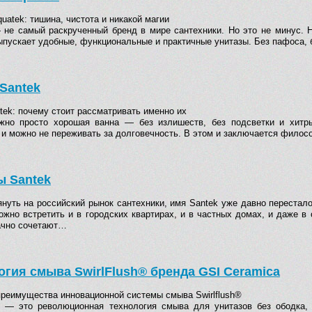
uatek: тишина, чистота и никакой магии
 не самый раскрученный бренд в мире сантехники. Но это не минус. На
ыпускает удобные, функциональные и практичные унитазы. Без пафоса, 
Santek
tek: почему стоит рассматривать именно их
жно просто хорошая ванна — без излишеств, без подсветки и хитры
 и можно не переживать за долговечность. В этом и заключается филос
ы Santek
януть на российский рынок сантехники, имя Santek уже давно перестало
ожно встретить и в городских квартирах, и в частных домах, и даже в
ачно сочетают…
огия смыва SwirlFlush® бренда GSI Ceramica
преимущества инновационной системы смыва Swirlflush®
h® — это революционная технология смыва для унитазов без ободка