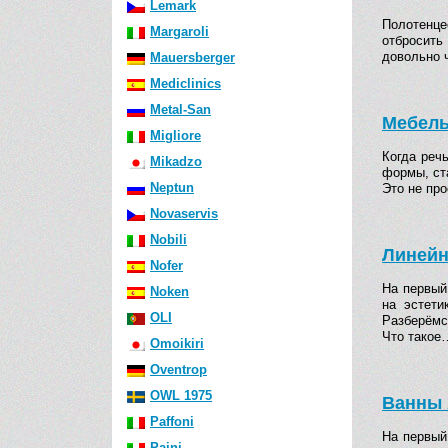
Lemark
Полотенце
Margaroli
отбросить
довольно 
Mauersberger
Mediclinics
Metal-San
Мебель
Migliore
Когда реч
Mikadzo
формы, ст
Neptun
Это не пр
Novaservis
Nobili
Линейн
Nofer
На первый
Noken
на эстети
OLI
Разберёмс
Что такое
Omoikiri
Oventrop
OWL 1975
Ванны 
Paffoni
На первый
Paini