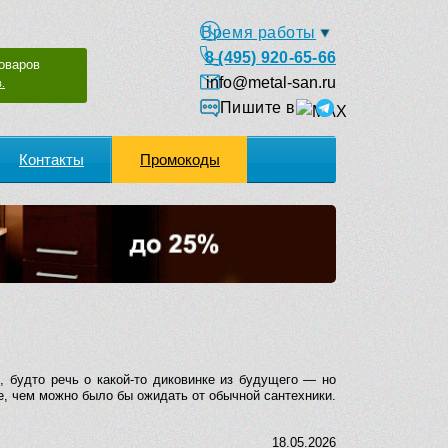
Время работы
8 (495) 920-65-66
оваров
info@metal-san.ru
.
Пишите в
Контакты
Промокоды
 будто речь о какой-то диковинке из будущего — но
е, чем можно было бы ожидать от обычной сантехники.
18.05.2026