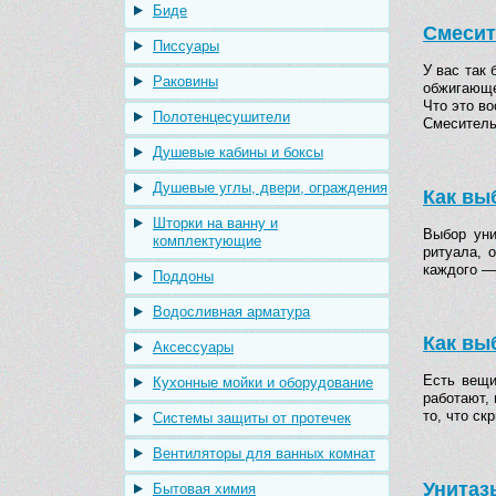
Биде
Смесит
Писсуары
У вас так
Раковины
обжигающе
Что это в
Полотенцесушители
Смесител
Душевые кабины и боксы
Душевые углы, двери, ограждения
Как вы
Шторки на ванну и
Выбор уни
комплектующие
ритуала, 
каждого —
Поддоны
Водосливная арматура
Как вы
Аксессуары
Есть вещи
Кухонные мойки и оборудование
работают,
то, что ск
Системы защиты от протечек
Вентиляторы для ванных комнат
Унитаз
Бытовая химия