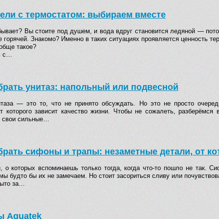
ели с термостатом: выбираем вместе
 бывает? Вы стоите под душем, и вода вдруг становится ледяной — пото
 горячей. Знакомо? Именно в таких ситуациях проявляется ценность те
ообще такое?
ь с…
брать унитаз: напольный или подвесной
таза — это то, что не принято обсуждать. Но это не просто очеред
от которого зависит качество жизни. Чтобы не сожалеть, разберёмся
 свои сильные…
брать сифоны и трапы: незаметные детали, от ко
, о которых вспоминаешь только тогда, когда что-то пошло не так. Си
 мы будто бы их не замечаем. Но стоит засориться сливу или почувство
рыто за…
ы Aquatek