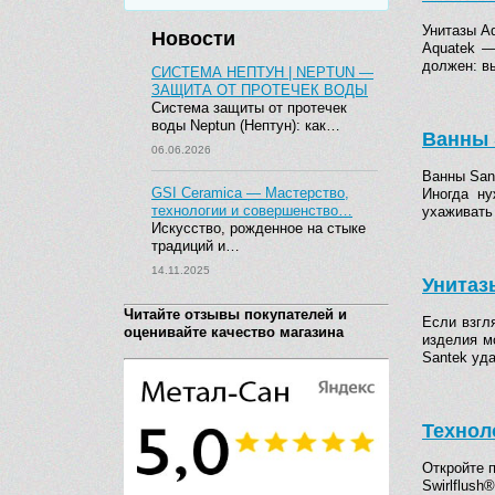
Унитазы Aq
Новости
Aquatek —
должен: в
СИСТЕМА НЕПТУН | NEPTUN —
ЗАЩИТА ОТ ПРОТЕЧЕК ВОДЫ
Система защиты от протечек
воды Neptun (Нептун): как…
Ванны 
06.06.2026
Ванны San
GSI Ceramica — Мастерство,
Иногда ну
технологии и совершенство…
ухаживать
Искусство, рожденное на стыке
традиций и…
14.11.2025
Унитаз
Читайте отзывы покупателей и
Если взгл
оценивайте качество магазина
изделия м
Santek уд
Технол
Откройте 
Swirlflus