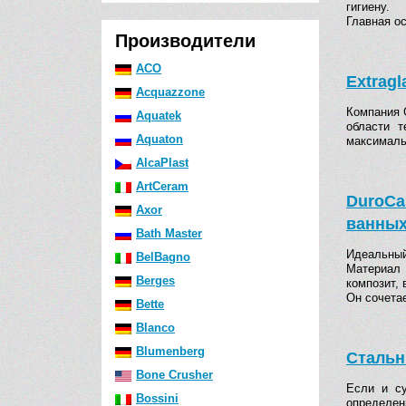
гигиену.
Главная о
Производители
ACO
Extragl
Acquazzone
Компания 
Aquatek
области т
Aquaton
максималь
AlcaPlast
ArtCeram
DuroCa
Axor
ванных
Bath Master
Идеальный
BelBagno
Материал 
Berges
композит, 
Он сочета
Bette
Blanco
Blumenberg
Стальн
Bone Crusher
Если и су
Bossini
определен