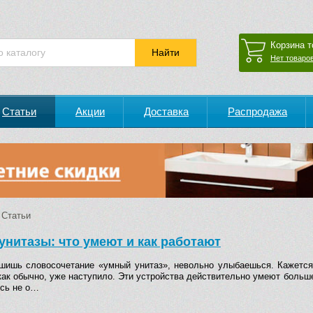
Корзина т
Нет товаров
Статьи
Акции
Доставка
Распродажа
Статьи
унитазы: что умеют и как работают
шишь словосочетание «умный унитаз», невольно улыбаешься. Кажется,
как обычно, уже наступило. Эти устройства действительно умеют больш
есь не о…