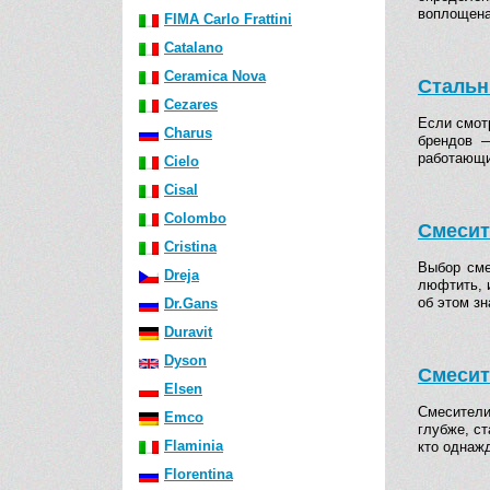
воплощена
FIMA Carlo Frattini
Catalano
Ceramica Nova
Стальн
Cezares
Если смотр
Charus
брендов —
работающи
Cielo
Cisal
Colombo
Смесит
Cristina
Выбор сме
Dreja
люфтить, и
об этом з
Dr.Gans
Duravit
Dyson
Смесит
Elsen
Смесители
Emco
глубже, ст
Flaminia
кто однаж
Florentina