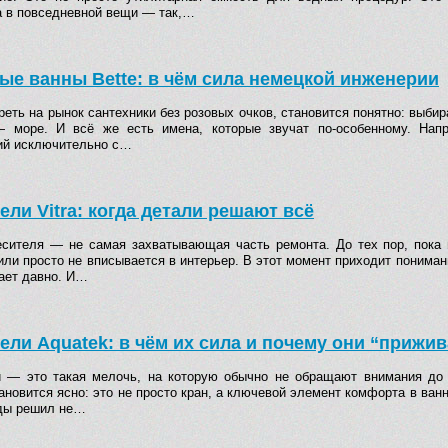
 в повседневной вещи — так,…
ые ванны Bette: в чём сила немецкой инженерии
еть на рынок сантехники без розовых очков, становится понятно: выбир
 море. И всё же есть имена, которые звучат по-особенному. Напр
й исключительно с…
ели Vitra: когда детали решают всё
сителя — не самая захватывающая часть ремонта. До тех пор, пока н
ли просто не вписывается в интерьер. В этот момент приходит понимани
нает давно. И…
ели Aquatek: в чём их сила и почему они “прижи
 — это такая мелочь, на которую обычно не обращают внимания до т
ановится ясно: это не просто кран, а ключевой элемент комфорта в ванн
ды решил не…