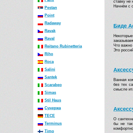
ставку не 
Начнём с 
Pestan
Point
Radaway
Биде A
Ravak
Некоторые
Raval
заказываем
Что важно 
Reitano Rubinetteria
Это росси
Riho
Roca
Аксесс
Salini
Santek
Ванная ко
без тех с
Scarabeo
смысле и
Simas
Stil Haus
Сунержа
Аксесс
TECE
О сантехн
Terminus
бы не так
комфортн
Timo