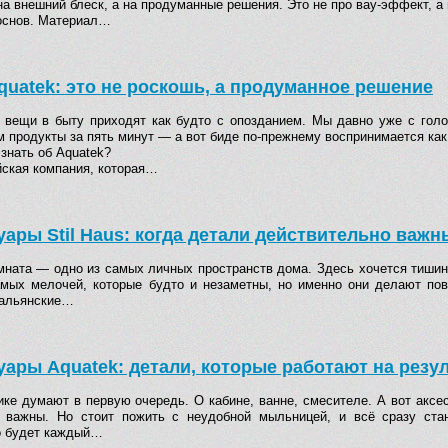
на внешний блеск, а на продуманные решения. Это не про вау-эффект, а
основ. Материал…
quatek: это не роскошь, а продуманное решение
 вещи в быту приходят как будто с опозданием. Мы давно уже с голо
 продукты за пять минут — а вот биде по-прежнему воспринимается как 
знать об Aquatek?
йская компания, которая…
уары Stil Haus: когда детали действительно важн
мната — одно из самых личных пространств дома. Здесь хочется тишин
амых мелочей, которые будто и незаметны, но именно они делают по
тальянские…
уары Aquatek: детали, которые работают на резу
ике думают в первую очередь. О кабине, ванне, смесителе. А вот аксе
 важны. Но стоит пожить с неудобной мыльницей, и всё сразу ста
о будет каждый…