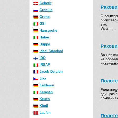
Geberit
Ракови
Granula
О санитар
Grohe
обоих вари
GSI
это.
Vitra —…
Hansgrohe
Huber
Huppe
Ракови
Ideal Standard
Ванная ко
IDO
не послед
инженерн
IRSAP
Jacob Delafon
Jika
Полоте
Kaldewei
Если заду
Kerasan
один раз п
Компания 
Keuco
Kludi
Laufen
Полоте