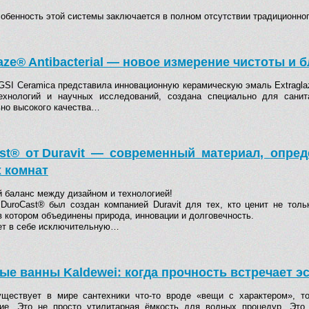
собенность этой системы заключается в полном отсутствии традиционн
aze® Antibacterial — новое измерение чистоты и б
GSI Ceramica представила инновационную керамическую эмаль Extraglaze
ехнологий и научных исследований, создана специально для санит
но высокого качества…
st® от Duravit — современный материал, опре
 комнат
 баланс между дизайном и технологией!
DuroCast® был создан компанией Duravit для тех, кто ценит не толь
в котором объединены природа, инновации и долговечность.
ет в себе исключительную…
ые ванны Kaldewei: когда прочность встречает э
ществует в мире сантехники что-то вроде «вещи с характером», т
ие. Это не просто утилитарная ёмкость для водных процедур. Это