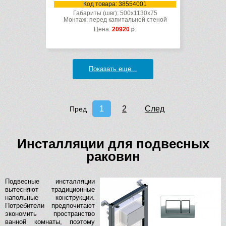
Код товара: 38554001
Габариты (швг): 500x1130x75
Монтаж: перед капитальной стеной
Цена:
20920
р.
Показать еще...
1
2
След
Пред
Инсталляции для подвесных
раковин
Подвесные инсталляции
вытесняют традиционные
напольные конструкции.
Потребители предпочитают
экономить пространство
ванной комнаты, поэтому