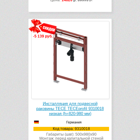
Цена:
14820
р.
18391
р.
-5 139 руб.
Инсталляция для подвесной
раковины TECE TECEprofil 9310018
низкая (h=820-980 мм)
Германия
Код товара: 9310018
Габариты (швг): 500x980x90
Монтаж: перед капитальной стеной