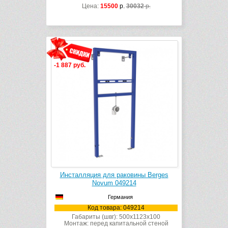
Цена:
15500
р.
30032
р.
-1 887 руб.
Инсталляция для раковины Berges
Novum 049214
Германия
Код товара: 049214
Габариты (швг): 500x1123x100
Монтаж: перед капитальной стеной