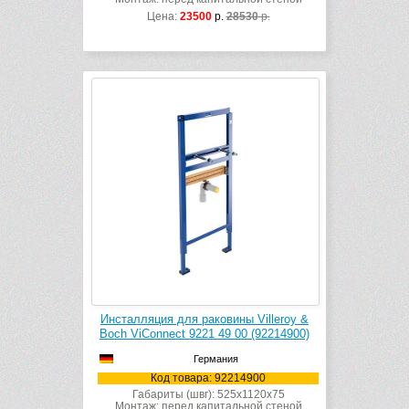
Цена:
23500
р.
28530
р.
Инсталляция для раковины Villeroy &
Boch ViConnect 9221 49 00 (92214900)
Германия
Код товара: 92214900
Габариты (швг): 525x1120x75
Монтаж: перед капитальной стеной