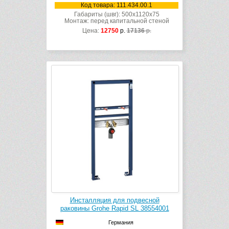
Код товара: 111.434.00.1
Габариты (швг): 500x1120x75
Монтаж: перед капитальной стеной
Цена:
12750
р.
17136
р.
Инсталляция для подвесной
раковины Grohe Rapid SL 38554001
Германия