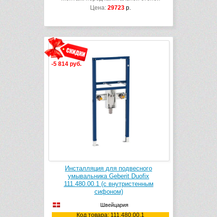
Цена:
29723
р.
-5 814 руб.
Инсталляция для подвесного
умывальника Geberit Duofix
111.480.00.1 (с внутристенным
сифоном)
Швейцария
Код товара: 111.480.00.1