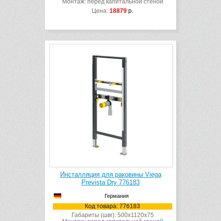
Монтаж: перед капитальной стеной
Цена:
18879
р.
Инсталляция для раковины Viega
Prevista Dry 776183
Германия
Код товара: 776183
Габариты (швг): 500x1120x75