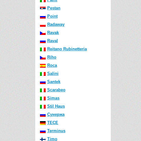
Pestan
Point
Radaway
Ravak
Raval
Reitano Rubinetteria
Riho
Roca
Salini
Santek
Scarabeo
Simas
Stil Haus
Сунержа
TECE
Terminus
Timo