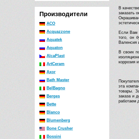
В качеств
Производители
заказать 
Окрашива
эстетичес
ACO
Acquazzone
Если Вам 
того, он 
Aquatek
Валенсия 
Aquaton
В своих п
AlcaPlast
изоляцион
коррозия и
ArtCeram
Axor
Bath Master
Покупател
эта компа
BelBagno
товары. З
Berges
заказа и 
работаем д
Bette
Blanco
Blumenberg
Bone Crusher
Bossini