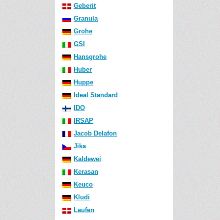
Geberit
Granula
Grohe
GSI
Hansgrohe
Huber
Huppe
Ideal Standard
IDO
IRSAP
Jacob Delafon
Jika
Kaldewei
Kerasan
Keuco
Kludi
Laufen