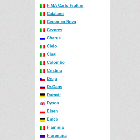
FIMA Carlo Frattini
Catalano
Ceramica Nova
Cezares
Charus
Cielo
Cisal
Colombo
Cristina
Dreja
Dr.Gans
Duravit
Dyson
Elsen
Emco
Flaminia
Florentina