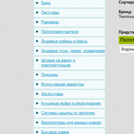
Сортир
Биде
Бренд:
Писсуары
Terminu
Раковины
Полотенцесушители
Предста
Поло
Душевые кабины и боксы
Водян
Душевые углы, двери, ограждения
Шторки на ванну и
комплектующие
Поддоны
Водосливная арматура
Аксессуары
Кухонные мойки и оборудование
Системы защиты от протечек
Вентиляторы для ванных комнат
Бытовая химия