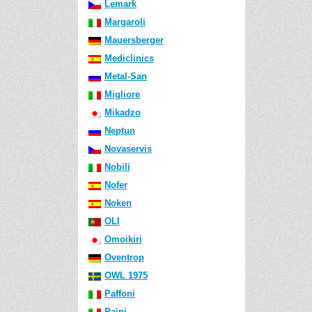
Lemark
Margaroli
Mauersberger
Mediclinics
Metal-San
Migliore
Mikadzo
Neptun
Novaservis
Nobili
Nofer
Noken
OLI
Omoikiri
Oventrop
OWL 1975
Paffoni
Paini