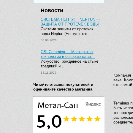
Новости
СИСТЕМА НЕПТУН | NEPTUN —
ЗАЩИТА ОТ ПРОТЕЧЕК ВОДЫ
Система защиты от протечек
воды Neptun (Нептун): как…
06.06.2026
GSI Ceramica — Мастерство,
технологии и совершенство…
Искусство, рожденное на стыке
традиций и…
14.11.2025
Компания 
века. Ком
Читайте отзывы покупателей и
это самый
оценивайте качество магазина
Terminus п
быть испо
теплоотда
расположе
соединител