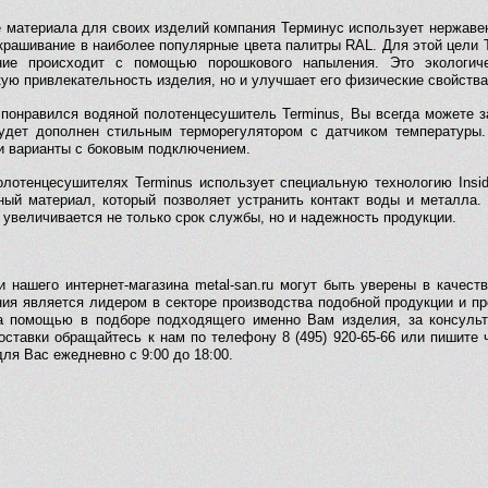
е материала для своих изделий компания Терминус использует нержав
окрашивание в наиболее популярные цвета палитры RAL. Для этой цели 
ние происходит с помощью порошкового напыления. Это экологич
кую привлекательность изделия, но и улучшает его физические свойства
понравился водяной полотенцесушитель Terminus, Вы всегда можете з
будет дополнен стильным терморегулятором с датчиком температуры
и варианты с боковым подключением.
олотенцесушителях Terminus использует специальную технологию Insid
ный материал, который позволяет устранить контакт воды и металла.
 увеличивается не только срок службы, но и надежность продукции.
и нашего интернет-магазина metal-san.ru могут быть уверены в качес
ния является лидером в секторе производства подобной продукции и п
а помощью в подборе подходящего именно Вам изделия, за консульт
доставки обращайтесь к нам по телефону 8 (495) 920-65-66 или пишит
ля Вас ежедневно с 9:00 до 18:00.