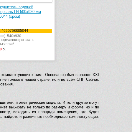
сушитель водяной
Версаль П4 500х930 мм
5044 (хром)
: 4620768885044
шв): 540x930
 нержавеющая сталь
астенный
0
р.
и комплектующих к ним. Основан он был в начале XXI
 не только в нашей стране, но и во всём СНГ. Сейчас
дования.
ители, и электрические модели. И те, и другие могут
ожет выбирать не только по размеру и форме, но и по
 цвету, исходить из площади помещения, где будет
 Вы найдете и различные необходимые комплектующие: