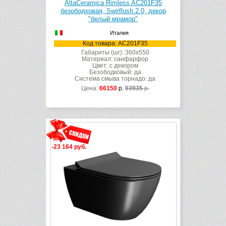
AltaCeramica Rimless AC201F35
безободковая, Swirflush 2.0, декор
"белый мрамор"
Италия
Код товара: AC201F35
Габариты (шг): 360x550
Материал: санфарфор
Цвет: с декором
Безободковый: да
Система смыва торнадо: да
Цена:
66150
р.
93935
р.
-23 164 руб.