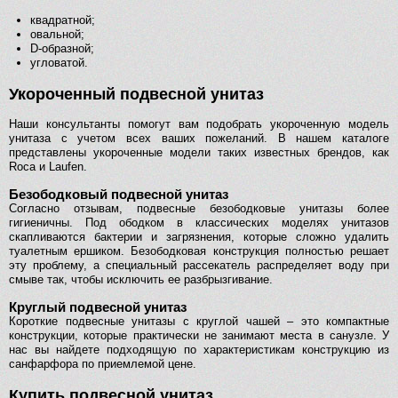
квадратной;
овальной;
D-образной;
угловатой.
Укороченный подвесной унитаз
Наши консультанты помогут вам подобрать укороченную модель
унитаза с учетом всех ваших пожеланий. В нашем каталоге
представлены укороченные модели таких известных брендов, как
Roca и Laufen.
Безободковый подвесной унитаз
Согласно отзывам, подвесные безободковые унитазы более
гигиеничны. Под ободком в классических моделях унитазов
скапливаются бактерии и загрязнения, которые сложно удалить
туалетным ершиком. Безободковая конструкция полностью решает
эту проблему, а специальный рассекатель распределяет воду при
смыве так, чтобы исключить ее разбрызгивание.
Круглый подвесной унитаз
Короткие подвесные унитазы с круглой чашей – это компактные
конструкции, которые практически не занимают места в санузле. У
нас вы найдете подходящую по характеристикам конструкцию из
санфарфора по приемлемой цене.
Купить подвесной унитаз