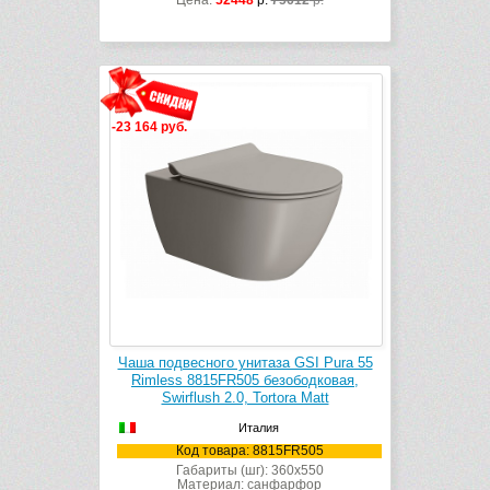
Цена:
52448
р.
75612
р.
-23 164 руб.
Чаша подвесного унитаза GSI Pura 55
Rimless 8815FR505 безободковая,
Swirflush 2.0, Tortora Matt
Италия
Код товара: 8815FR505
Габариты (шг): 360x550
Материал: санфарфор