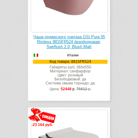
Чаша подвесного унитаза GSI Pura 55
Rimless 8815FR524 безободковая,
Swirflush 2.0, Blush Matt
Италия
Код товара: 8815FR524
Габариты (шг): 360x550
Материал: санфарфор
Цвет: розовый
Безободковый: да
Система смыва торнадо: да
Цена:
52448
р.
75612
р.
-23 164 руб.