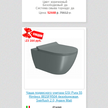
Цвет: коричневый
Безободковый: да
Система смыва торнадо: да
Цена:
52448
р.
75612
р.
-23 164 руб.
Чаша подвесного унитаза GSI Pura 55
Rimless 8815FR504 безободковая,
Swirflush 2.0, Agave Matt
Италия