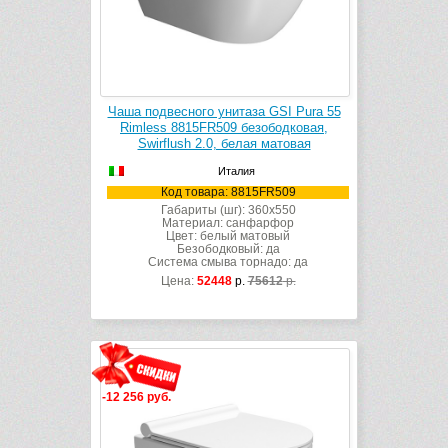
Чаша подвесного унитаза GSI Pura 55
Rimless 8815FR509 безободковая,
Swirflush 2.0, белая матовая
Италия
Код товара: 8815FR509
Габариты (шг): 360x550
Материал: санфарфор
Цвет: белый матовый
Безободковый: да
Система смыва торнадо: да
Цена:
52448
р.
75612
р.
-12 256 руб.