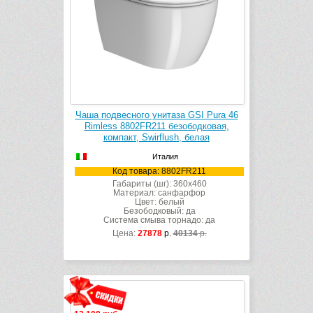
Чаша подвесного унитаза GSI Pura 46
Rimless 8802FR211 безободковая,
компакт, Swirflush, белая
Италия
Код товара: 8802FR211
Габариты (шг): 360x460
Материал: санфарфор
Цвет: белый
Безободковый: да
Система смыва торнадо: да
Цена:
27878
р.
40134
р.