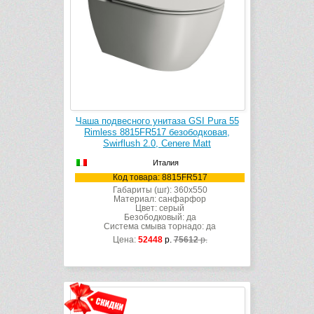
Чаша подвесного унитаза GSI Pura 55
Rimless 8815FR517 безободковая,
Swirflush 2.0, Cenere Matt
Италия
Код товара: 8815FR517
Габариты (шг): 360x550
Материал: санфарфор
Цвет: серый
Безободковый: да
Система смыва торнадо: да
Цена:
52448
р.
75612
р.