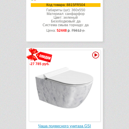
Код товара: 8815FR504
Габариты (шг): 360x550
Материал: санфарфор
Цвет: зеленый
Безободковый: да
Система смыва торнадо: да
Цена:
52448
р.
75612
р.
Видео
-27 785 руб.
Чаша подвесного унитаза GSI