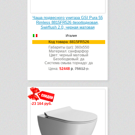
Чаша подвесного унитаза GSI Pura 55
Rimless 8815FR526 безободковая,
Swirflush 2.0, черная матовая
Италия
Код товара: 8815FR526
Габариты (шг): 360x550
Материал: санфарфор
Цвет: черный матовый
Безободковый: да
Система смыва торнадо: да
Цена:
52448
р.
75612
р.
-23 164 руб.