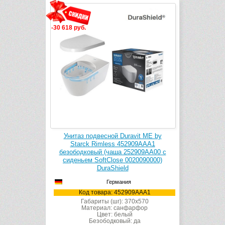
-30 618 руб.
Унитаз подвесной Duravit ME by
Starck Rimless 452909AAA1
безободковый (чаша 252909AA00 с
сиденьем SoftClose 0020090000)
DuraShield
Германия
Код товара: 452909AAA1
Габариты (шг): 370x570
Материал: санфарфор
Цвет: белый
Безободковый: да