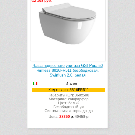
-12 108 руб.
Чаша подвесного унитаза GSI Pura 50
Rimless 8816FR511 безободковая,
Swirflush 2.0, белая
Италия
Код товара: 8816FR511
Габариты (шг): 360x500
Материал: санфарфор
Цвет: белый
Безободковый: да
Система смыва торнадо: да
Цена:
28350
р.
40458
р.