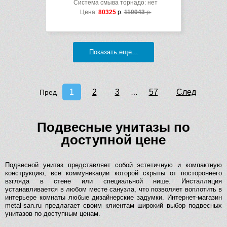
Система смыва торнадо: нет
Цена:
80325
р.
110943
р.
Показать еще...
1
2
3
57
След
Пред
…
Подвесные унитазы по
доступной цене
Подвесной унитаз представляет собой эстетичную и компактную
конструкцию, все коммуникации которой скрыты от постороннего
взгляда в стене или специальной нише. Инсталляция
устанавливается в любом месте санузла, что позволяет воплотить в
интерьере комнаты любые дизайнерские задумки. Интернет-магазин
metal-san.ru предлагает своим клиентам широкий выбор подвесных
унитазов по доступным ценам.