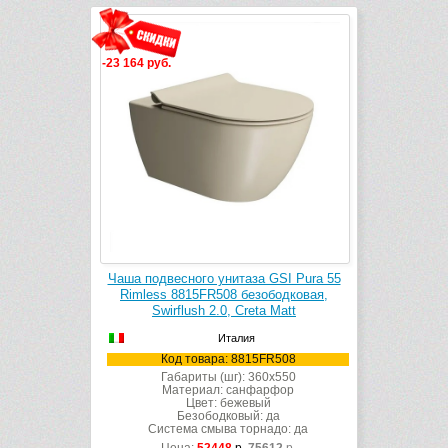
-23 164 руб.
Чаша подвесного унитаза GSI Pura 55
Rimless 8815FR508 безободковая,
Swirflush 2.0, Creta Matt
Италия
Код товара: 8815FR508
Габариты (шг): 360x550
Материал: санфарфор
Цвет: бежевый
Безободковый: да
Система смыва торнадо: да