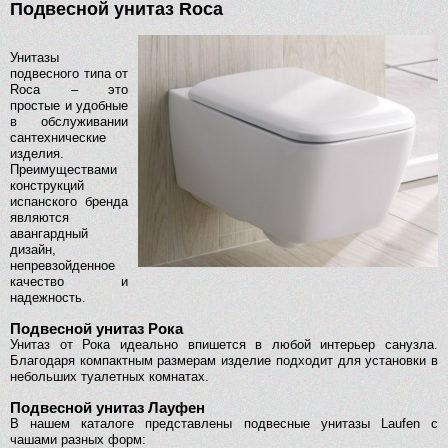
Подвесной унитаз Roca
Унитазы
подвесного типа от
Roca – это
простые и удобные
в обслуживании
сантехнические
изделия.
Преимуществами
конструкций
испанского бренда
являются
авангардный
дизайн,
непревзойденное
качество и
надежность.
Подвесной унитаз Рока
Унитаз от Рока идеально впишется в любой интерьер санузла.
Благодаря компактным размерам изделие подходит для установки в
небольших туалетных комнатах.
Подвесной унитаз Лауфен
В нашем каталоге представлены подвесные унитазы Laufen с
чашами разных форм: