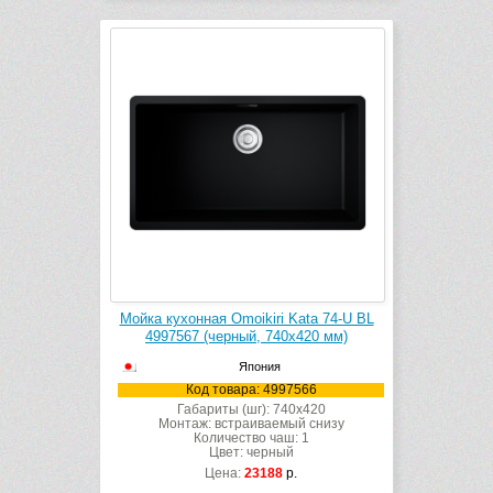
Мойка кухонная Omoikiri Kata 74-U BL
4997567 (черный, 740х420 мм)
Япония
Код товара: 4997566
Габариты (шг): 740x420
Монтаж: встраиваемый снизу
Количество чаш: 1
Цвет: черный
Цена:
23188
р.