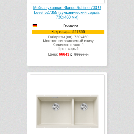
Мойка кухонная Blanco Subline 700-U
Level 527355 (вулканический серый,
730х460 мм)
Германия
Код товара: 527355
Габариты (шг): 730x460
Монтаж: встраиваемый снизу
Количество чаш: 1
Цвет: серый
Цена:
66643
р.
88857
р.