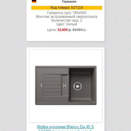
Германия
Код товара: 527114
Габариты (шг): 780x500
Монтаж: встраиваемый сверху/снизу
Количество чаш: 2
Цвет: белый
Цена:
51400
р.
60484
р.
Мойка кухонная Blanco Zia 45 S