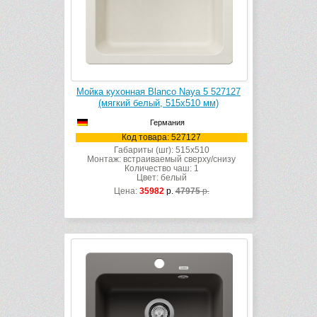
Мойка кухонная Blanco Naya 5 527127
(мягкий белый, 515х510 мм)
Германия
Код товара: 527127
Габариты (шг): 515x510
Монтаж: встраиваемый сверху/снизу
Количество чаш: 1
Цвет: белый
Цена:
35982
р.
47975
р.