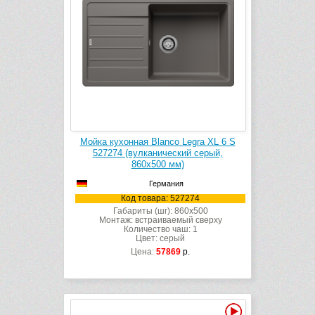
Мойка кухонная Blanco Legra XL 6 S
527274 (вулканический серый,
860х500 мм)
Германия
Код товара: 527274
Габариты (шг): 860x500
Монтаж: встраиваемый сверху
Количество чаш: 1
Цвет: серый
Цена:
57869
р.
Видео