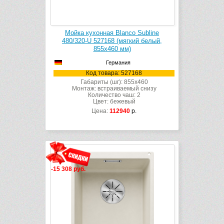
Мойка кухонная Blanco Subline
480/320-U 527168 (мягкий белый,
855х460 мм)
Германия
Код товара: 527168
Габариты (шг): 855x460
Монтаж: встраиваемый снизу
Количество чаш: 2
Цвет: бежевый
Цена:
112940
р.
-15 308 руб.