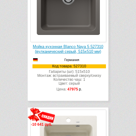
Мойка кухонная Blanco Naya 5 527310
(вулканический серый, 515х510 мм)
Германия
Код товара: 527310
Габариты (шг): 515x510
Монтаж: встраиваемый сверху/снизу
Количество чаш: 1
Цвет: серый
Цена:
47975
р.
-10 641 руб.