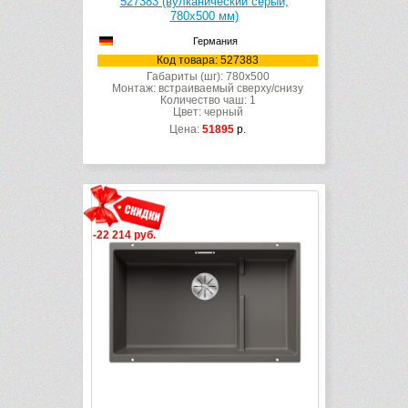
527383 (вулканический серый,
780х500 мм)
Германия
Код товара: 527383
Габариты (шг): 780x500
Монтаж: встраиваемый сверху/снизу
Количество чаш: 1
Цвет: черный
Цена:
51895
р.
-22 214 руб.