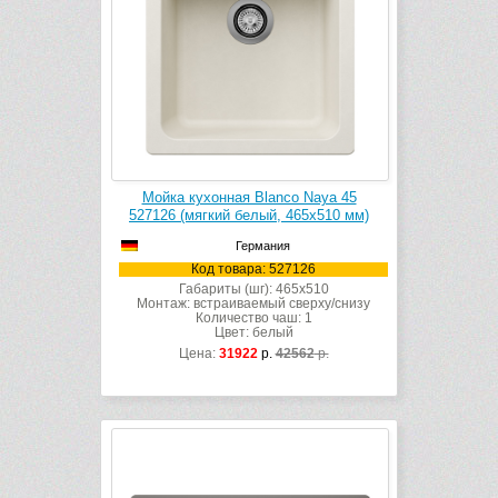
Мойка кухонная Blanco Naya 45
527126 (мягкий белый, 465х510 мм)
Германия
Код товара: 527126
Габариты (шг): 465x510
Монтаж: встраиваемый сверху/снизу
Количество чаш: 1
Цвет: белый
Цена:
31922
р.
42562
р.