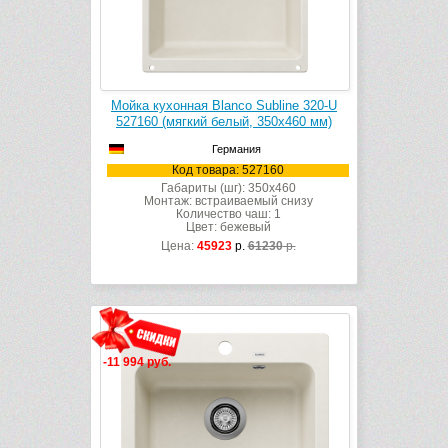
Мойка кухонная Blanco Subline 320-U
527160 (мягкий белый, 350х460 мм)
Германия
Код товара: 527160
Габариты (шг): 350x460
Монтаж: встраиваемый снизу
Количество чаш: 1
Цвет: бежевый
Цена:
45923
р.
61230
р.
-11 994 руб.