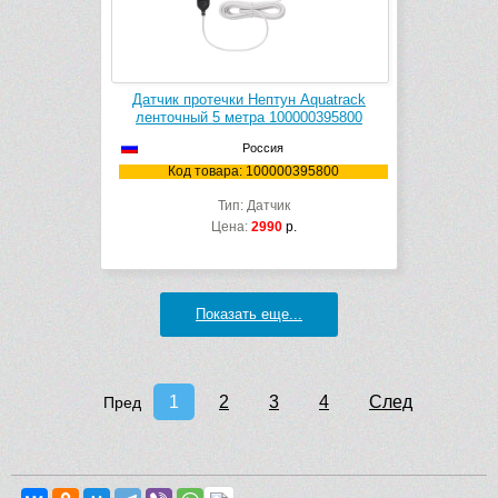
Датчик протечки Нептун Aquatrack
ленточный 5 метра 100000395800
Россия
Код товара: 100000395800
Тип: Датчик
Цена:
2990
р.
Показать еще...
1
2
3
4
След
Пред