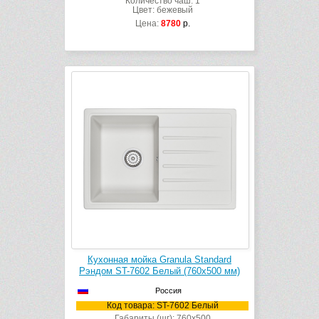
Количество чаш: 1
Цвет: бежевый
Цена:
8780
р.
Кухонная мойка Granula Standard
Рэндом ST-7602 Белый (760х500 мм)
Россия
Код товара: ST-7602 Белый
Габариты (шг): 760x500