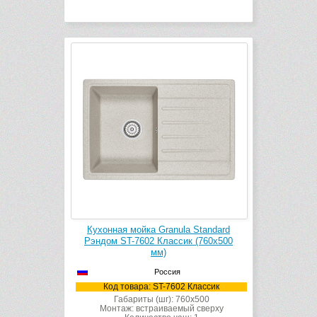
Кухонная мойка Granula Standard
Рэндом ST-7602 Классик (760х500
мм)
Россия
Код товара: ST-7602 Классик
Габариты (шг): 760x500
Монтаж: встраиваемый сверху