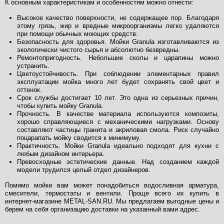
К основным характеристикам и особенностям можно отнести:
Высокое качество поверхности, не содержащее пор. Благодаря
этому грязь, жир и вредные микроорганизмы легко удаляются
при помощи обычных моющих средств.
Безопасность для здоровья. Мойки Granula изготавливаются из
экологически чистого сырья и абсолютно безвредны.
Ремонтопригодность. Небольшие сколы и царапины можно
устранить.
Цветоустойчивость. При соблюдении элементарных правил
эксплуатации мойка много лет будет сохранять свой цвет и
оттенок.
Срок службы достигает 10 лет. Это одна из серьезных причин,
чтобы купить мойку Granula.
Прочность. В качестве материала используются композиты,
хорошо справляющиеся с механическими нагрузками. Основу
составляют частицы гранита и акриловая смола. Риск случайно
поцарапать мойку сводится к минимуму.
Практичность. Мойки Granula идеально подходят для кухни с
любым дизайном интерьера.
Превосходные эстетические данные. Над созданием каждой
модели трудился целый отдел дизайнеров.
Помимо мойки вам может понадобиться водосливная арматура,
смесители, термостаты и вентили. Проще всего их купить в
интернет-магазине METAL-SAN.RU. Мы предлагаем выгодные цены и
берем на себя организацию доставки на указанный вами адрес.