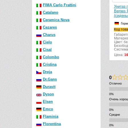
FIMA Carlo Frattini
Унитаз 
Berges 
Catalano
(сидень
Ceramica Nova
Герм
Cezares
Код тов
Charus
Габарит
Материа
Cielo
Цвет: б
Безобод
Cisal
Система
Цена:
1
Colombo
Cristina
Dreja
0
Dr.Gans
Отлично
Duravit
Dyson
Очень хоро
Elsen
Emco
Средне
Flaminia
Florentina