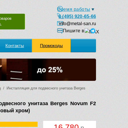
Время работы
8 (495) 920-65-66
оваров
info@metal-san.ru
.
Пишите в
Контакты
Промокоды
в
/ Инсталляция для подвесного унитаза Berges
одвесного унитаза Berges Novum F2
товый хром)
16 780
р.