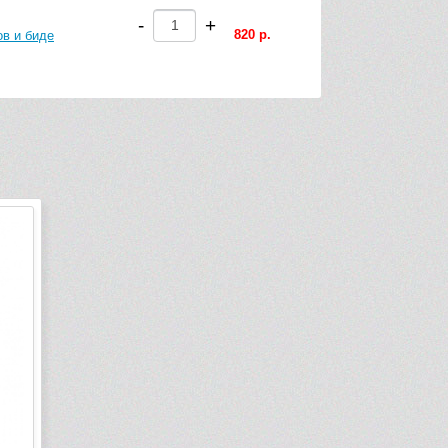
-
+
820 р.
в и биде