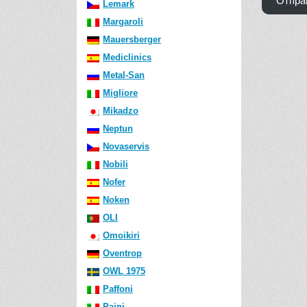
Отпра
Lemark
Margaroli
Mauersberger
Mediclinics
Metal-San
Migliore
Mikadzo
Neptun
Novaservis
Nobili
Nofer
Noken
OLI
Omoikiri
Oventrop
OWL 1975
Paffoni
Paini