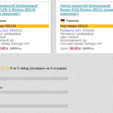
подвесной безободковый
Унитаз подвесной безободковый
FLOE S Rimless 082134
Berges EGO Rimless 082111 (сиде
е микролифт)
микролифт)
ания
Германия
ара: 082134
Код товара: 082111
ы (шг): 340x510
Габариты (шг): 370x490
л: санфарфор
Материал: санфарфор
елый
Цвет: белый
ковый: да
Безободковый: да
 смыва торнадо: нет
Система смыва торнадо: нет
6142
р.
18990
р.
Цена:
16142
р.
18990
р.
0 из 5 звёзд (основано на 0 отзывах)
шо