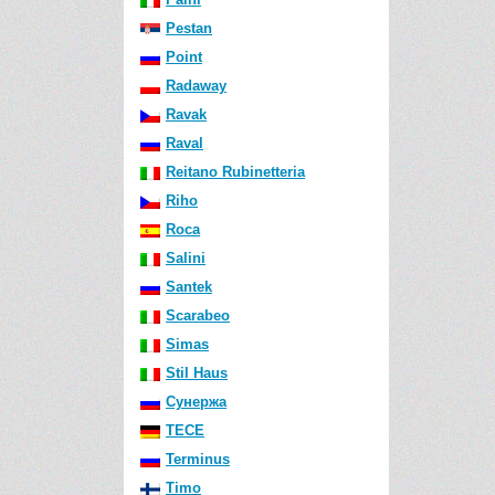
Pestan
Point
Radaway
Ravak
Raval
Reitano Rubinetteria
Riho
Roca
Salini
Santek
Scarabeo
Simas
Stil Haus
Сунержа
TECE
Terminus
Timo