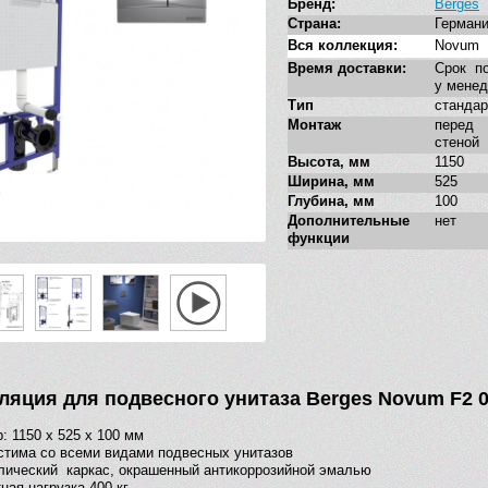
Бренд:
Berges
Страна:
Герман
Вся коллекция:
Novum
Время доставки:
Срок по
у мене
Тип
стандар
Монтаж
перед
стеной
Высота, мм
1150
Ширина, мм
525
Глубина, мм
100
Дополнительные
нет
функции
ляция для подвесного унитаза Berges Novum F2 
: 1150 x 525 x 100 мм
тима со всеми видами подвесных унитазов
ический каркас, окрашенный антикоррозийной эмалью
ная нагрузка 400 кг