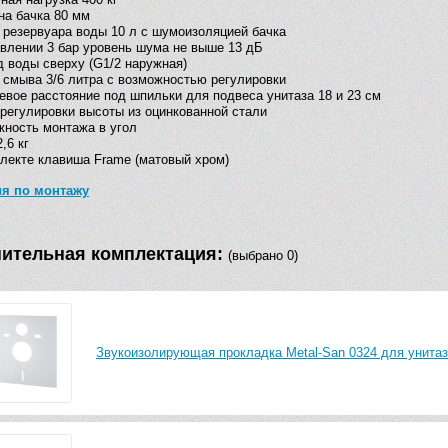
а бачка 80 мм
резервуара воды 10 л с шумоизоляцией бачка
влении 3 бар уровень шума не выше 13 дБ
 воды сверху (G1/2 наружная)
смыва 3/6 литра с возможностью регулировки
вое расстояние под шпильки для подвеса унитаза 18 и 23 см
регулировки высоты из оцинкованной стали
ность монтажа в угол
,6 кг
лекте клавиша Frame (матовый хром)
ия по монтажу
ительная комплектация:
(выбрано 0)
Звукоизолирующая прокладка Metal-San 0324 для унитаз