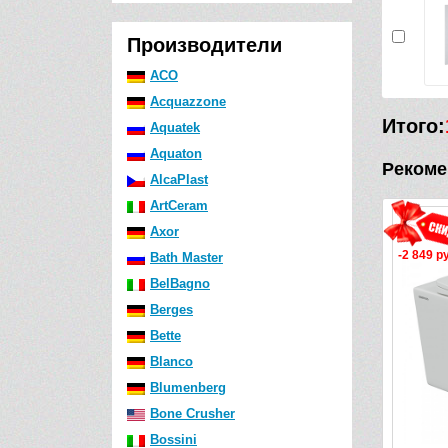
Производители
ACO
Acquazzone
Итого:
Aquatek
Aquaton
Рекоме
AlcaPlast
ArtCeram
Axor
-2 849 р
Bath Master
BelBagno
Berges
Bette
Blanco
Blumenberg
Bone Crusher
Bossini