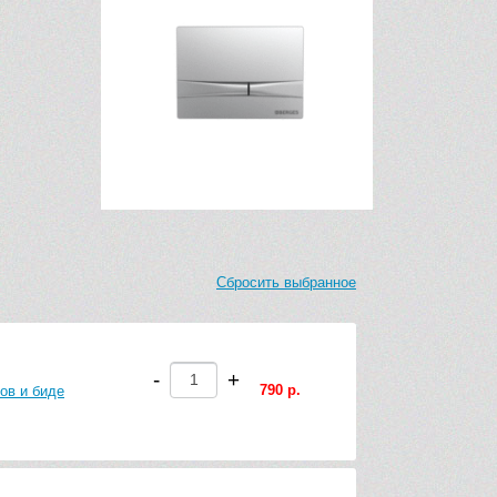
Сбросить выбранное
-
+
790 р.
ов и биде