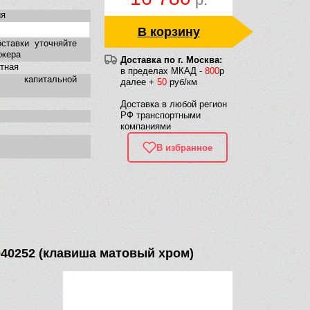
ия
В корзину
ставки уточняйте
джера
Доставка по г. Москва:
тная
в пределах МКАД -
800
р
 капитальной
далее +
50
руб/км
Доставка в любой регион
РФ транспортными
компаниями
В избранное
040252 (клавиша матовый хром)