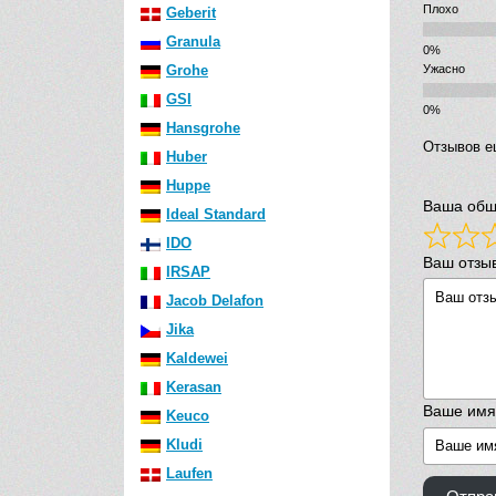
Плохо
Geberit
Granula
Grohe
Ужасно
GSI
Hansgrohe
Отзывов е
Huber
Huppe
Ваша общ
Ideal Standard
IDO
Ваш отзы
IRSAP
Jacob Delafon
Jika
Kaldewei
Kerasan
Ваше имя
Keuco
Kludi
Laufen