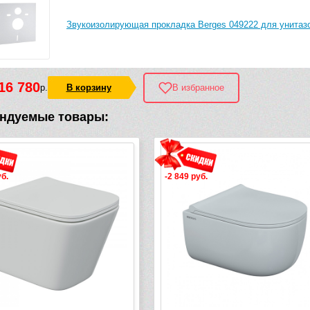
Звукоизолирующая прокладка Berges 049222 для унитазо
16 780
р.
В корзину
В избранное
ндуемые товары:
уб.
-2 849 руб.