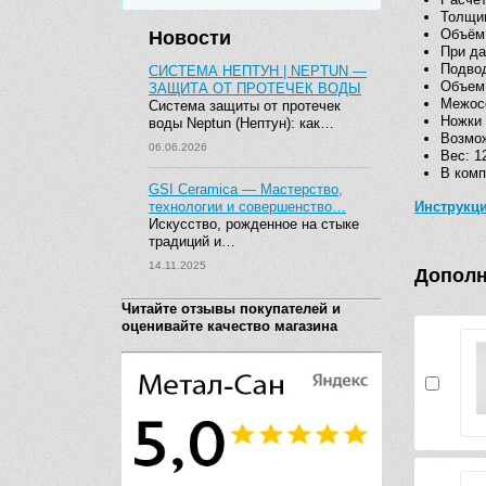
Толщин
Объём 
Новости
При да
Подвод
СИСТЕМА НЕПТУН | NEPTUN —
Объем 
ЗАЩИТА ОТ ПРОТЕЧЕК ВОДЫ
Межосе
Система защиты от протечек
Ножки 
воды Neptun (Нептун): как…
Возмож
06.06.2026
Вес: 12
В комп
GSI Ceramica — Мастерство,
технологии и совершенство…
Инструкц
Искусство, рожденное на стыке
традиций и…
14.11.2025
Дополн
Читайте отзывы покупателей и
оценивайте качество магазина