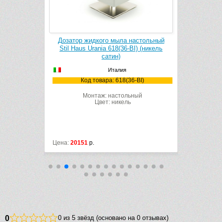
us Urania
Дозатор жидкого мыла настольный
Крючок S
атин)
Stil Haus Urania 618(36-BI) (никель
сатин)
Италия
36)
К
Код товара: 618(36-BI)
Монтаж: настольный
Цвет: никель
Цена:
20151
р.
Цена:
8308
р
0
0 из 5 звёзд (основано на 0 отзывах)