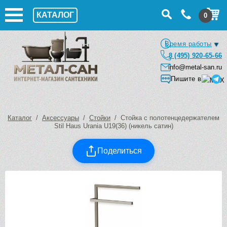
КАТАЛОГ
0
Время работы
8 (495) 920-65-66
info@metal-san.ru
Пишите в
Каталог
/
Аксессуары
/
Стойки
/ Стойка с полотенцедержателем
Stil Haus Urania U19(36) (никель сатин)
Поделиться