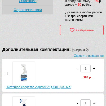
Описание
в пределах МКАД -
750
р
далее +
50
руб/км
Характеристики
Доставка в любой регион
РФ транспортными
компаниями
В избранное
Дополнительная комплектация:
(выбрано 0)
Сбросить выбранное
-
+
310 р.
Чистящее средство Aquatek AQ9001 (500 мл)
-
+