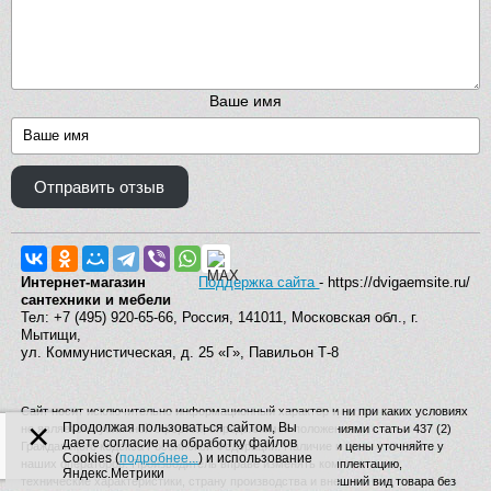
Ваше имя
Отправить отзыв
Интернет-магазин
Поддержка сайта
- https://dvigaemsite.ru/
сантехники и мебели
Тел: +7 (495) 920-65-66, Россия, 141011, Московская обл., г.
Мытищи,
ул. Коммунистическая, д. 25 «Г», Павильон Т-8
Сайт носит исключительно информационный характер и ни при каких условиях
×
Продолжая пользоваться сайтом, Вы
не является публичной офертой, определяемой положениями статьи 437 (2)
даете согласие на обработку файлов
Гражданского кодекса Российской Федерации. Наличие и цены уточняйте у
Cookies (
подробнее...
) и использование
наших операторов. Производитель вправе изменять комплектацию,
Яндекс.Метрики
технические характеристики, страну производства и внешний вид товара без