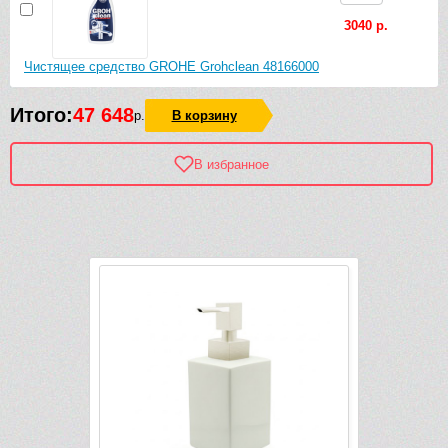
3040 р.
Чистящее средство GROHE Grohclean 48166000
Итого:
47 648
р.
В корзину
В избранное
Рек