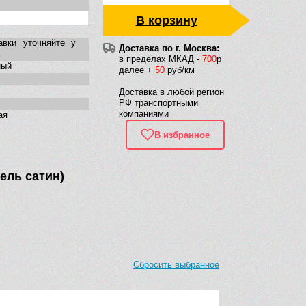
В корзину
авки уточняйте у
Доставка по г. Москва:
в пределах МКАД -
700
р
ный
далее +
50
руб/км
Доставка в любой регион
РФ транспортными
компаниями
ая
В избранное
кель сатин)
Сбросить выбранное