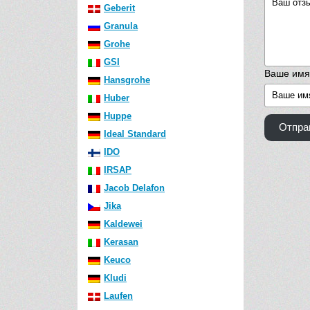
Geberit
Granula
Grohe
GSI
Ваше имя
Hansgrohe
Huber
Huppe
Отпра
Ideal Standard
IDO
IRSAP
Jacob Delafon
Jika
Kaldewei
Kerasan
Keuco
Kludi
Laufen