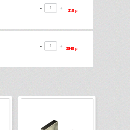
-
+
310 р.
-
+
3040 р.