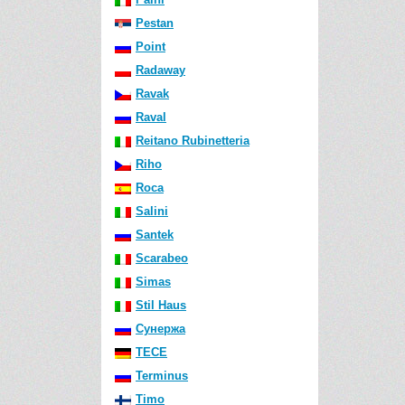
Pestan
Point
Radaway
Ravak
Raval
Reitano Rubinetteria
Riho
Roca
Salini
Santek
Scarabeo
Simas
Stil Haus
Сунержа
TECE
Terminus
Timo