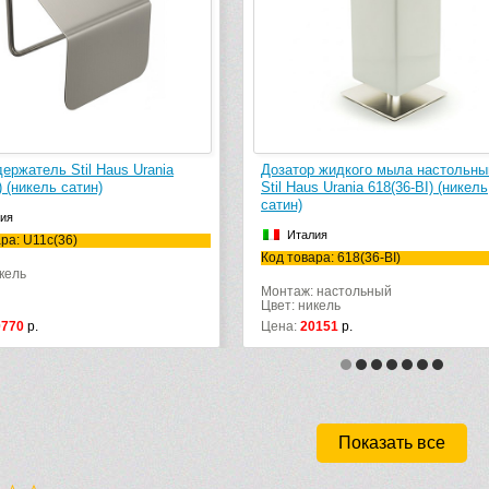
ержатель Stil Haus Urania
Дозатор жидкого мыла настольны
) (никель сатин)
Stil Haus Urania 618(36-BI) (никель
сатин)
ия
Италия
ра: U11c(36)
Код товара: 618(36-BI)
кель
Монтаж: настольный
Цвет: никель
0770
р.
Цена:
20151
р.
Показать все