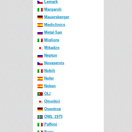
Lemark
Margaroli
Mauersberger
Mediclinics
Metal-San
Migliore
Mikadzo
Neptun
Novaservis
Nobili
Nofer
Noken
OLI
Omoikiri
Oventrop
OWL 1975
Paffoni
Paini