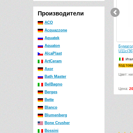
Производители
ACO
Acquazzone
Aquatek
Aquaton
Бумагодержатель Stil Haus Urania
Бумагод
U11(36) (никель сатин)
U11c(36
AlcaPlast
Италия
Итал
ArtCeram
Код товара: U11(36)
Код това
Axor
Цвет: никель
Цвет: ни
Bath Master
BelBagno
Цена:
11241
р.
Цена:
2
Berges
Bette
Blanco
Blumenberg
Bone Crusher
Bossini