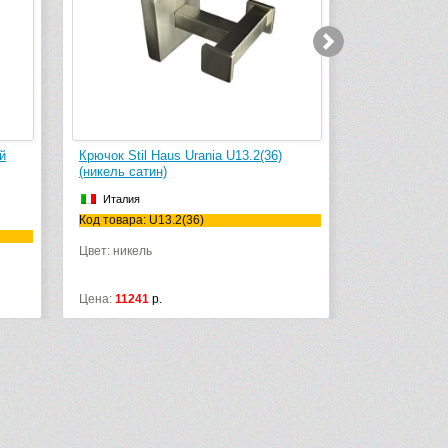
й
Крючок Stil Haus Urania U13.2(36)
Крючок Stil H
(никель сатин)
(никель сати
Италия
Италия
Код товара: U13.2(36)
Код товара: U
Цвет: никель
Цвет: никель
Цена:
11241
р.
Цена:
8308
р.