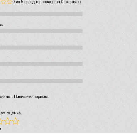
0 из 5 звёзд (основано на 0 отзывах)
шо
щё нет. Напишите первым.
ая оценка
в