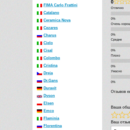
0
FIMA Carlo Frattini
Отлично
Catalano
Ceramica Nova
Очень хоро
Cezares
Charus
Средне
Cielo
Cisal
Плохо
Colombo
Cristina
Ужасно
Dreja
Dr.Gans
Duravit
Отзывов е
Dyson
Elsen
Ваша общ
Emco
Flaminia
Ваш отзы
Florentina