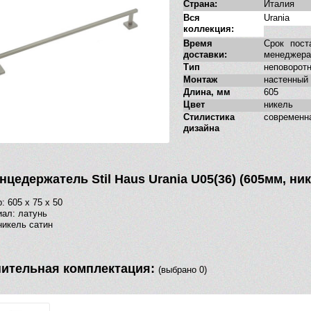
Страна:
Италия
Вся
Urania
коллекция:
Время
Срок пост
доставки:
менеджера
Тип
неповорот
Монтаж
настенный
Длина, мм
605
Цвет
никель
Стилистика
современн
дизайна
цедержатель Stil Haus Urania U05(36) (605мм, ни
: 605 х 75 х 50
ал: латунь
никель сатин
ительная комплектация:
(выбрано 0)