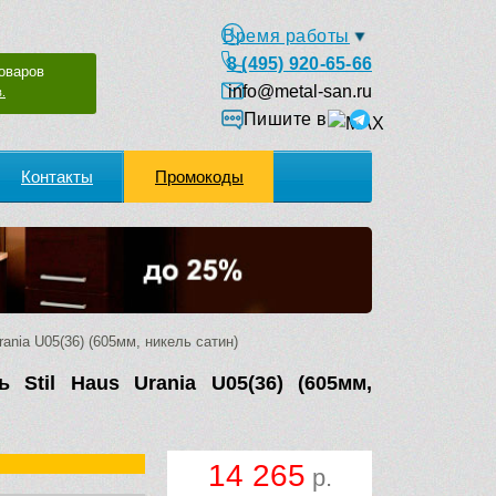
Время работы
8 (495) 920-65-66
оваров
info@metal-san.ru
.
Пишите в
Контакты
Промокоды
nia U05(36) (605мм, никель сатин)
 Stil Haus Urania U05(36) (605мм,
14 265
р.