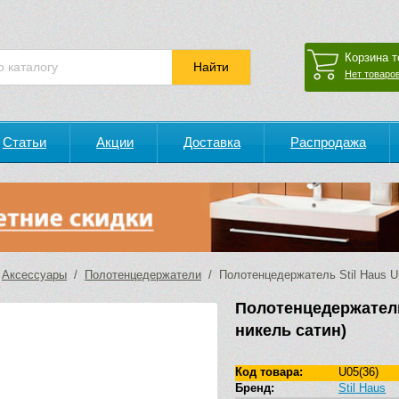
Корзина т
Нет товаров
Статьи
Акции
Доставка
Распродажа
/
Аксессуары
/
Полотенцедержатели
/ Полотенцедержатель Stil Haus Ura
Полотенцедержатель
никель сатин)
Код товара:
U05(36)
Бренд:
Stil Haus