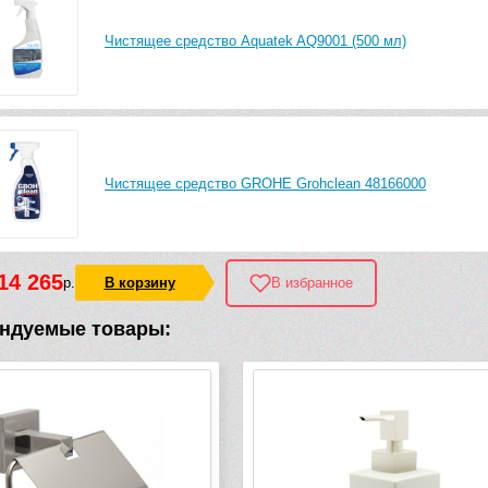
Чистящее средство Aquatek AQ9001 (500 мл)
Чистящее средство GROHE Grohclean 48166000
14 265
р.
В корзину
В избранное
ндуемые товары: