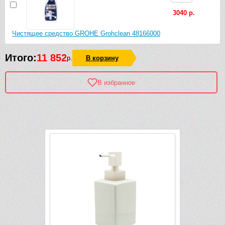
3040 р.
Чистящее средство GROHE Grohclean 48166000
Итого:
11 852
р.
В корзину
В избранное
Рек