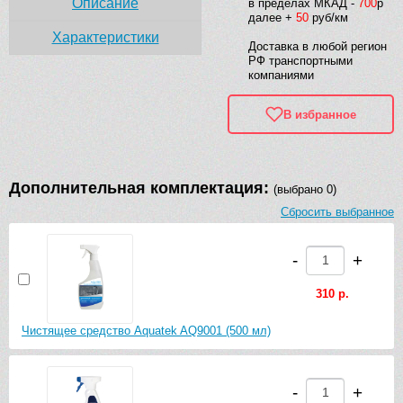
Описание
в пределах МКАД -
700
р
далее +
50
руб/км
Характеристики
Доставка в любой регион
РФ транспортными
компаниями
В избранное
Дополнительная комплектация:
(выбрано 0)
Сбросить выбранное
-
+
310 р.
Чистящее средство Aquatek AQ9001 (500 мл)
-
+