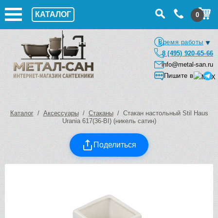
КАТАЛОГ
0
Время работы
8 (495) 920-65-66
info@metal-san.ru
Пишите в
Каталог
/
Аксессуары
/
Стаканы
/ Стакан настольный Stil Haus
Urania 617(36-BI) (никель сатин)
Поделиться