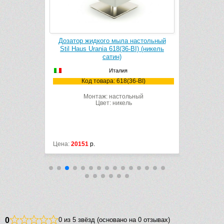
us Urania
Дозатор жидкого мыла настольный
Крючок S
атин)
Stil Haus Urania 618(36-BI) (никель
сатин)
Италия
36)
К
Код товара: 618(36-BI)
Монтаж: настольный
Цвет: никель
Цена:
20151
р.
Цена:
8308
р
0
0 из 5 звёзд (основано на 0 отзывах)