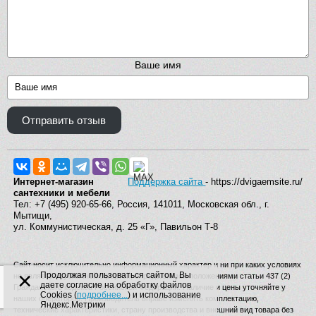
Ваше имя
Отправить отзыв
Интернет-магазин
Поддержка сайта
- https://dvigaemsite.ru/
сантехники и мебели
Тел: +7 (495) 920-65-66, Россия, 141011, Московская обл., г.
Мытищи,
ул. Коммунистическая, д. 25 «Г», Павильон Т-8
Сайт носит исключительно информационный характер и ни при каких условиях
×
Продолжая пользоваться сайтом, Вы
не является публичной офертой, определяемой положениями статьи 437 (2)
даете согласие на обработку файлов
Гражданского кодекса Российской Федерации. Наличие и цены уточняйте у
Cookies (
подробнее...
) и использование
наших операторов. Производитель вправе изменять комплектацию,
Яндекс.Метрики
технические характеристики, страну производства и внешний вид товара без