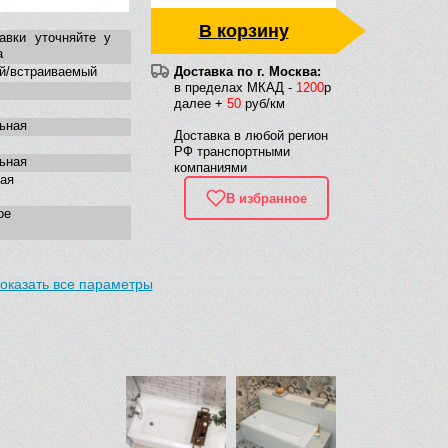
В корзину
авки уточняйте у
а
й/встраиваемый
Доставка по г. Москва:
в пределах МКАД -
1200
р
далее +
50
руб/км
ьная
Доставка в любой регион
РФ транспортными
ьная
компаниями
ая
В избранное
ое
оказать все параметры