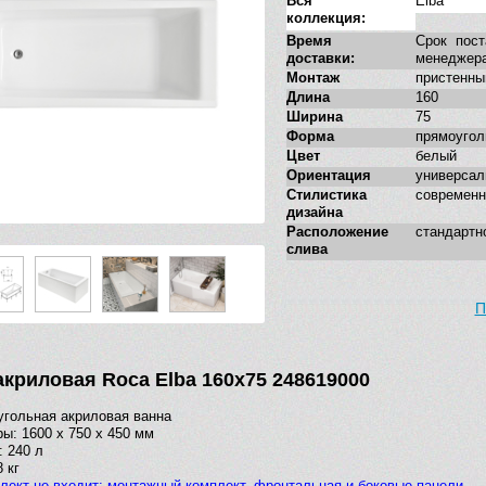
Вся
Elba
коллекция:
Время
Срок пост
доставки:
менеджер
Монтаж
пристенны
Длина
160
Ширина
75
Форма
прямоугол
Цвет
белый
Ориентация
универсал
Стилистика
современн
дизайна
Расположение
стандартн
слива
П
акриловая Roca Elba 160х75 248619000
гольная акриловая ванна
ы: 1600 х 750 х 450 мм
 240 л
 кг
лект не входит: монтажный комплект, фронтальная и боковые панели