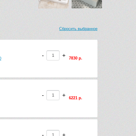
Сбросить выбранное
-
+
7830 р.
0
-
+
6221 р.
-
+