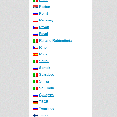
Pestan
Point
Radaway
Ravak
Raval
Reitano Rubinetteria
Riho
Roca
Salini
Santek
Scarabeo
Simas
Stil Haus
Сунержа
TECE
Terminus
Timo