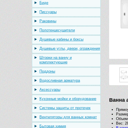
Биде
Писсуары
Раковины
Полотенцесушители
Душевые кабины и боксы
Душевые углы, двери, ограждения
Шторки на ванну и
комплектующие
Поддоны
Водосливная арматура
Аксессуары
Кухонные мойки и оборудование
Ванна 
Системы защиты от протечек
Прямоу
Размер
Вентиляторы для ванных комнат
Объем:
Вес: 28
Бытовая химия
В комп