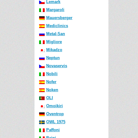
Lemark
Margaroli
Mauersberger
Mediclinics
Metal-San
Migliore
Mikadzo
Neptun
Novaservis
Nobili
Nofer
Noken
OLI
Omoikiri
Oventrop
OWL 1975
Paffoni
Paini