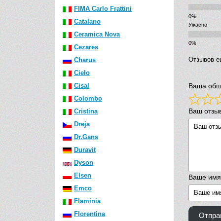
FIMA Carlo Frattini
Catalano
Ужасно
Ceramica Nova
Cezares
Отзывов е
Charus
Cielo
Cisal
Ваша общ
Colombo
Ваш отзы
Cristina
Dreja
Dr.Gans
Duravit
Dyson
Elsen
Ваше имя
Emco
Flaminia
Florentina
Отпра