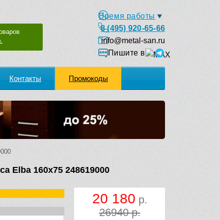
Время работы
8 (495) 920-65-66
оваров
info@metal-san.ru
.
Пишите в
Контакты
Промокоды
9000
ca Elba 160х75 248619000
20 180
р.
26940 р.