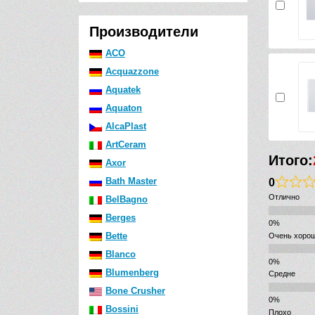
Производители
ACO
Acquazzone
Aquatek
Aquaton
AlcaPlast
ArtCeram
Итого:
Axor
0
Bath Master
Отлично
BelBagno
Berges
Bette
Очень хоро
Blanco
Blumenberg
Средне
Bone Crusher
Bossini
Плохо