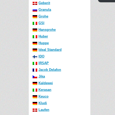
Geberit
Granula
Grohe
GSI
Hansgrohe
Huber
Huppe
Ideal Standard
IDO
IRSAP
Jacob Delafon
Jika
Kaldewei
Kerasan
Keuco
Kludi
Laufen