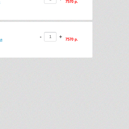
7570 р.
я
-
+
7570 р.
ая