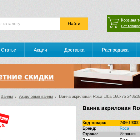
Корзина т
Нет товаров
Статьи
Акции
Доставка
Распродажа
/
Ванны
/
Акриловые ванны
/ Ванна акриловая Roca Elba 160х75 24861
Ванна акриловая Ro
Код товара:
248619000
уб.
Бренд:
Roca
Страна:
Испания