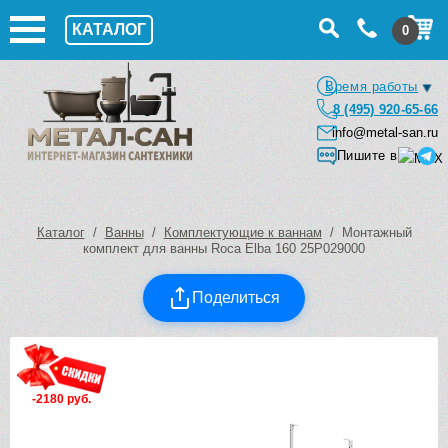
КАТАЛОГ
0
Время работы
8 (495) 920-65-66
info@metal-san.ru
Пишите в
Каталог
/
Ванны
/
Комплектующие к ваннам
/ Монтажный
комплект для ванны Roca Elba 160 25P029000
Поделиться
-2180 руб.