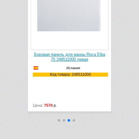
ванны Roca
Боковая панель для ванны Roca Elba
Боковая па
00
75 248511000 левая
75
Испания
4000
Код товара: 248511000
Ко
Цена:
7570
р.
Цена:
7570
р