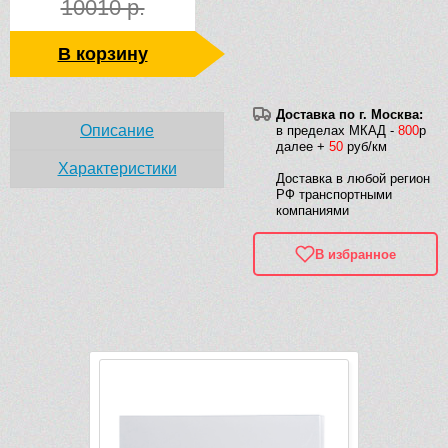
10010 р.
В корзину
Доставка по г. Москва:
Описание
в пределах МКАД -
800
р
далее +
50
руб/км
Характеристики
Доставка в любой регион
РФ транспортными
компаниями
В избранное
Рек