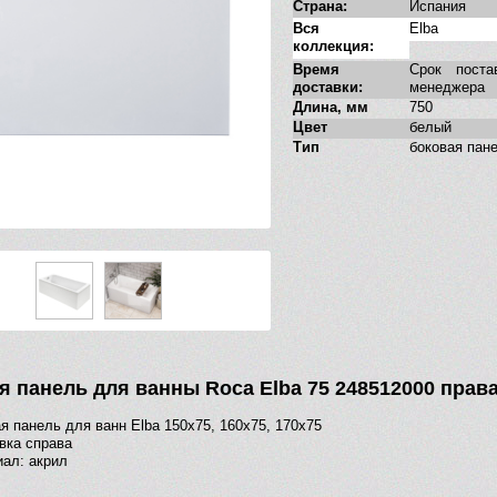
Страна:
Испания
Вся
Elba
коллекция:
Время
Срок поста
доставки:
менеджера
Длина, мм
750
Цвет
белый
Тип
боковая пан
я панель для ванны Roca Elba 75 248512000 прав
я панель для ванн Elba 150х75, 160х75, 170х75
вка справа
ал: акрил