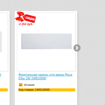
.
-2 419 руб.
ная панель для ванны Roca
Фронтальная панель для ванны Ro
 248510000
Elba 160 259124000
ия
Испания
а: 248510000
Код товара: 259124000