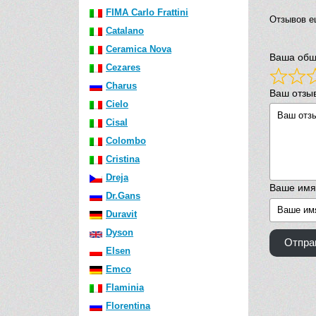
FIMA Carlo Frattini
Отзывов е
Catalano
Ceramica Nova
Ваша общ
Cezares
Charus
Ваш отзы
Cielo
Cisal
Colombo
Cristina
Dreja
Ваше имя
Dr.Gans
Duravit
Dyson
Отпра
Elsen
Emco
Flaminia
Florentina