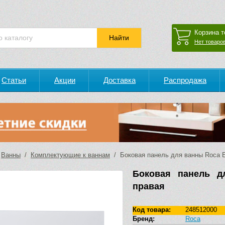
Корзина т
Нет товаров
Статьи
Акции
Доставка
Распродажа
/
Ванны
/
Комплектующие к ваннам
/ Боковая панель для ванны Roca E
Боковая панель д
правая
Код товара:
248512000
Бренд:
Roca