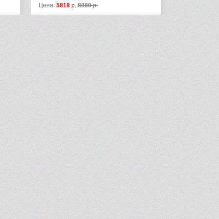
8
р.
8080
р.
Цена:
6221
р.
8640
р.