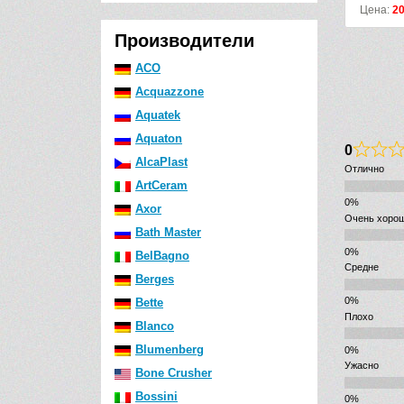
а:
18663
р.
25920
р.
Цена:
20180
р.
26940
р.
Производители
ACO
Acquazzone
Aquatek
Aquaton
0
AlcaPlast
Отлично
ArtCeram
Axor
Очень хоро
Bath Master
BelBagno
Средне
Berges
Bette
Плохо
Blanco
Blumenberg
Ужасно
Bone Crusher
Bossini