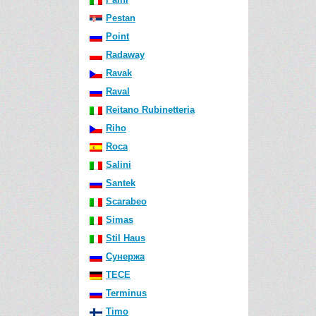
Pestan
Point
Radaway
Ravak
Raval
Reitano Rubinetteria
Riho
Roca
Salini
Santek
Scarabeo
Simas
Stil Haus
Сунержа
TECE
Terminus
Timo