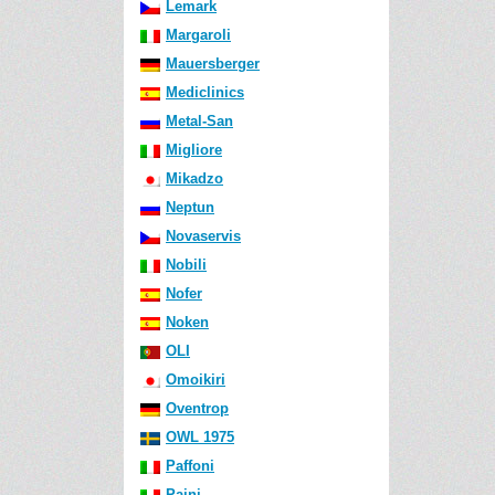
Lemark
Margaroli
Mauersberger
Mediclinics
Metal-San
Migliore
Mikadzo
Neptun
Novaservis
Nobili
Nofer
Noken
OLI
Omoikiri
Oventrop
OWL 1975
Paffoni
Paini