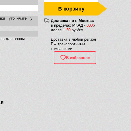
В корзину
вки уточняйте у
Доставка по г. Москва:
в пределах МКАД -
800
р
далее +
50
руб/км
ель для ванны
Доставка в любой регион
РФ транспортными
компаниями
В избранное
ая