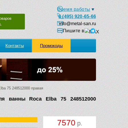
Время работы
8 (495) 920-65-66
оваров
info@metal-san.ru
.
Пишите в
Контакты
Промокоды
lba 75 248512000 правая
ля ванны Roca Elba 75 248512000
7570
р.