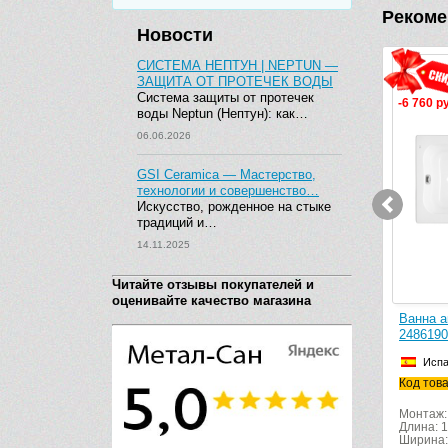
Рекоме
Новости
СИСТЕМА НЕПТУН | NEPTUN —
ЗАЩИТА ОТ ПРОТЕЧЕК ВОДЫ
Система защиты от протечек
58 руб.
-6 760 руб.
воды Neptun (Нептун): как…
06.06.2026
GSI Ceramica — Мастерство,
технологии и совершенство…
Искусство, рожденное на стыке
традиций и…
14.11.2025
Читайте отзывы покупателей и
оценивайте качество магазина
на акриловая Roca Elba 150х75
Ванна акриловая Roca Elba 1
509000
248619000
Испания
Испания
товара: 248509000
Код товара: 248619000
таж: пристенный/встраиваемый
Монтаж: пристенный/встраива
а: 150
Длина: 160
ина: 75
Ширина: 75