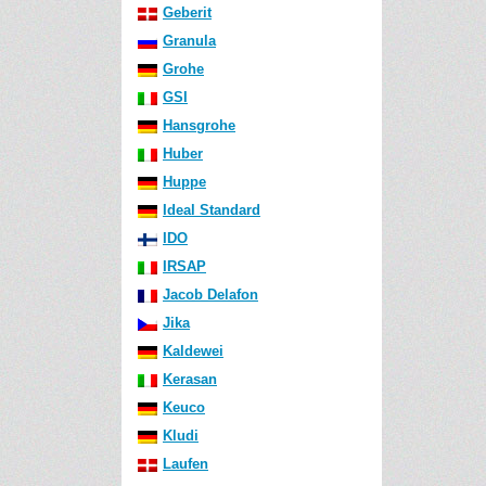
Geberit
Granula
Grohe
GSI
Hansgrohe
Huber
Huppe
Ideal Standard
IDO
IRSAP
Jacob Delafon
Jika
Kaldewei
Kerasan
Keuco
Kludi
Laufen