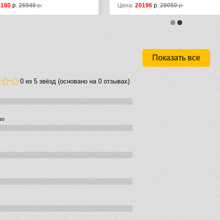
Цена:
20196
р.
28050
р.
Цена:
581
Показать все
0 из 5 звёзд (основано на 0 отзывах)
шо