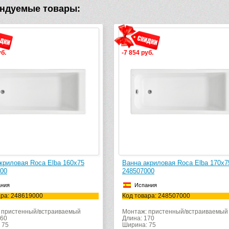
ндуемые товары:
-7 854 руб.
-2 262 руб
60х75
Ванна акриловая Roca Elba 170х75
Фронталь
248507000
Elba 150
Испания
Испан
Код товара: 248507000
Код товар
емый
Монтаж: пристенный/встраиваемый
Длина: 170
Ширина: 75