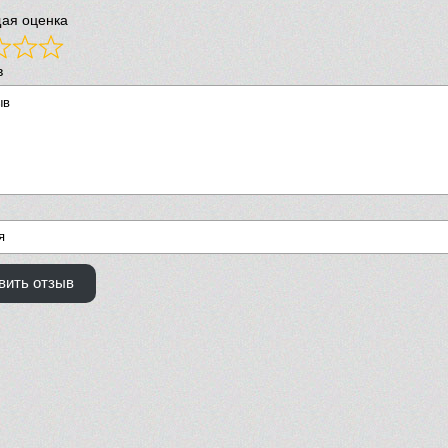
ая оценка
в
вить отзыв