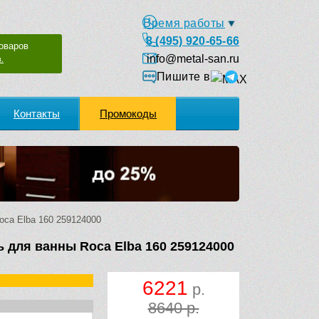
Время работы
8 (495) 920-65-66
оваров
info@metal-san.ru
.
Пишите в
Контакты
Промокоды
ca Elba 160 259124000
 для ванны Roca Elba 160 259124000
6221
р.
8640 р.