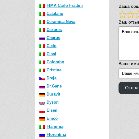
FIMA Carlo Frattini
Ваша общ
Catalano
Ceramica Nova
Ваш отзы
Cezares
Charus
Cielo
Cisal
Colombo
Ваше имя
Cristina
Dreja
Dr.Gans
Отпра
Duravit
Dyson
Elsen
Emco
Flaminia
Florentina