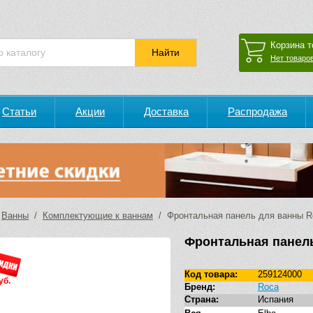
Корзина т
Нет товаров
Статьи
Акции
Доставка
Распродажа
/
Ванны
/
Комплектующие к ваннам
/ Фронтальная панель для ванны Ro
Фронтальная панель
Код товара:
259124000
уб.
Бренд:
Roca
Страна:
Испания