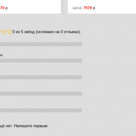
570
р.
Цена:
7570
р.
0 из 5 звёзд (основано на 0 отзывах)
шо
щё нет. Напишите первым.