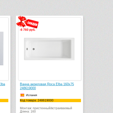
-6 760 руб.
lba
Ванна акриловая Roca Elba 160х75
248619000
Испания
Код товара: 248619000
Монтаж: пристенный/встраиваемый
Длина: 160