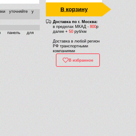
В корзину
вки уточняйте у
Доставка по г. Москва:
в пределах МКАД -
800
р
далее +
50
руб/км
ая панель для
Доставка в любой регион
РФ транспортными
компаниями
В избранное