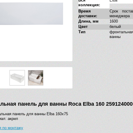
Вся
Elba
коллекция:
Время
Срок поста
доставки:
менеджера
Длина, мм
1600
Цвет
белый
Тип
фронтальн
ванны
льная панель для ванны Roca Elba 160 259124000
льная панель для ванны Elba 160х75
ал: акрил
я по монтажу