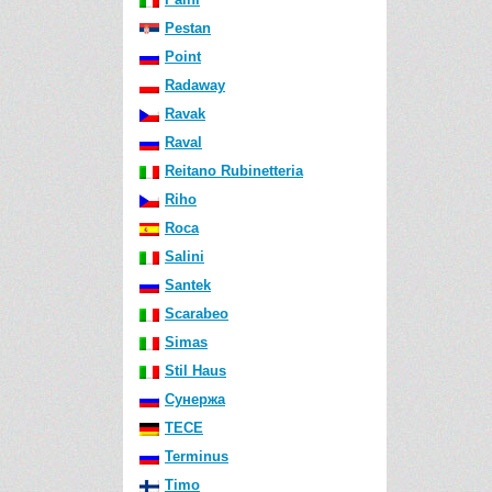
Pestan
Point
Radaway
Ravak
Raval
Reitano Rubinetteria
Riho
Roca
Salini
Santek
Scarabeo
Simas
Stil Haus
Сунержа
TECE
Terminus
Timo