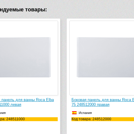
ндуемые товары:
 панель для ванны Roca Elba
Боковая панель для ванны Roca E
11000 левая
75 248512000 правая
ания
Испания
ара: 248511000
Код товара: 248512000