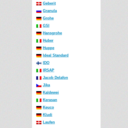
Geberit
Granula
Grohe
GSI
Hansgrohe
Huber
Huppe
Ideal Standard
IDO
IRSAP
Jacob Delafon
Jika
Kaldewei
Kerasan
Keuco
Kludi
Laufen