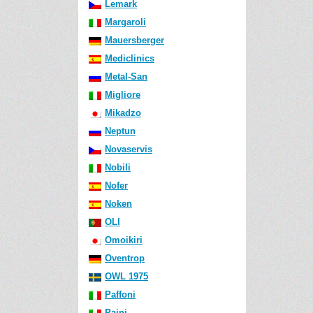
Lemark
Margaroli
Mauersberger
Mediclinics
Metal-San
Migliore
Mikadzo
Neptun
Novaservis
Nobili
Nofer
Noken
OLI
Omoikiri
Oventrop
OWL 1975
Paffoni
Paini