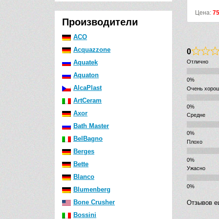
Цена:
7
Производители
ACO
Acquazzone
0
Aquatek
Отлично
Aquaton
AlcaPlast
Очень хоро
ArtCeram
Axor
Средне
Bath Master
BelBagno
Плохо
Berges
Bette
Ужасно
Blanco
Blumenberg
Bone Crusher
Отзывов е
Bossini