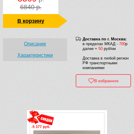
6840 р.
В корзину
Доставка по г. Москва:
Описание
в пределах МКАД -
700
р
далее +
50
руб/км
Характеристики
Доставка в любой регион
РФ транспортными
компаниями
В избранное
Рек
-5 377 руб.
-6 292 руб.