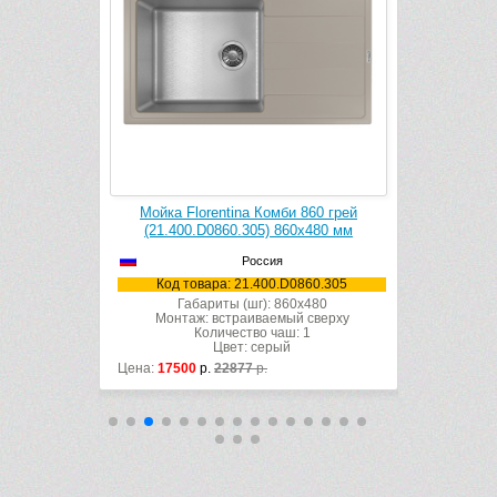
860К грей
Мойка Florentina Комби 860 грей
Мойка Fl
0х510 мм
(21.400.D0860.305) 860х480 мм
(21.395
Россия
860.305
Код товара: 21.400.D0860.305
Код то
x510
Габариты (шг): 860x480
Габ
 сверху
Монтаж: встраиваемый сверху
Монта
 2
Количество чаш: 1
Цвет: серый
Цена:
17500
р.
22877
р.
Цена:
15300