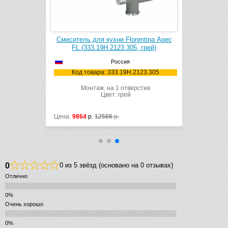
ntina Омега
Смеситель для кухни Florentina Арес
Смесите
 грей)
FL (333.19H.2123.305, грей)
Альфа (
Россия
123.305
Код товара: 333.19H.2123.305
Код т
рстие
Монтаж: на 1 отверстие
Мон
Цвет: грей
Цена:
9864
р.
12566
р.
Цена:
6857
р
0
0 из 5 звёзд (основано на 0 отзывах)
Отлично
Очень хорошо