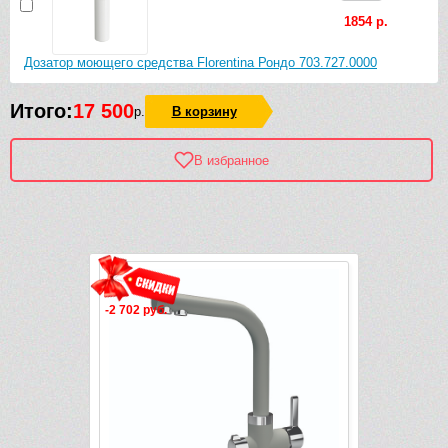
1854 р.
Дозатор моющего средства Florentina Рондо 703.727.0000
Итого:
17 500
р.
В корзину
В избранное
Рек
-2 702 руб.
-1 879 руб.