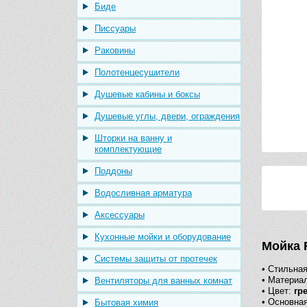
Биде
Писсуары
Раковины
Полотенцесушители
Душевые кабины и боксы
Душевые углы, двери, ограждения
Шторки на ванну и
комплектующие
Поддоны
Водосливная арматура
Аксессуары
Кухонные мойки и оборудование
Мойка F
Системы защиты от протечек
• Стильная
• Материа
Вентиляторы для ванных комнат
• Цвет:
гр
• Основна
Бытовая химия