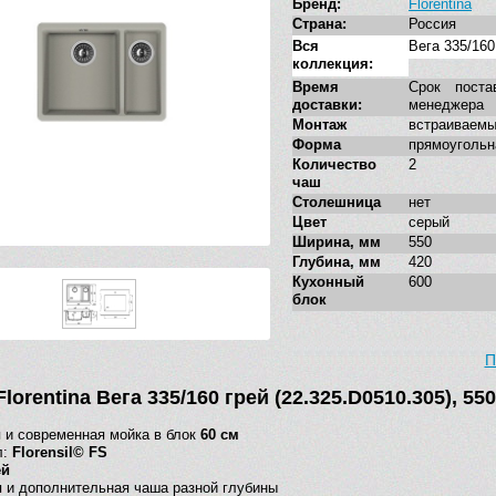
Бренд:
Florentina
Страна:
Россия
Вся
Вега 335/160
коллекция:
Время
Срок поста
доставки:
менеджера
Монтаж
встраиваемы
Форма
прямоугольн
Количество
2
чаш
Столешница
нет
Цвет
серый
Ширина, мм
550
Глубина, мм
420
Кухонный
600
блок
П
lorentina Вега 335/160 грей (22.325.D0510.305), 5
 и современная мойка в блок
60 см
л:
Florensil© FS
ей
я и дополнительная чаша разной глубины