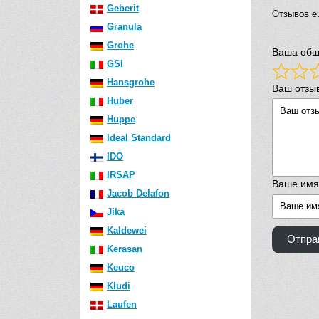
Geberit
Отзывов е
Granula
Grohe
Ваша общ
GSI
Hansgrohe
Ваш отзы
Huber
Huppe
Ideal Standard
IDO
IRSAP
Ваше имя
Jacob Delafon
Jika
Kaldewei
Отпра
Kerasan
Keuco
Kludi
Laufen