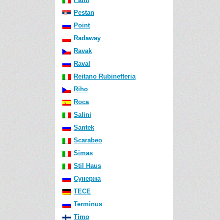
Pestan
Point
Radaway
Ravak
Raval
Reitano Rubinetteria
Riho
Roca
Salini
Santek
Scarabeo
Simas
Stil Haus
Сунержа
TECE
Terminus
Timo