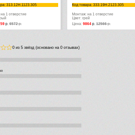
ра: 313.12H.1123.305
Код товара: 333.19H.2123.305
 на 1 отверстие
Монтаж: на 1 отверстие
ерый
Цвет: грей
159
р.
6572
р.
Цена:
9864
р.
12566
р.
0 из 5 звёзд (основано на 0 отзывах)
шо