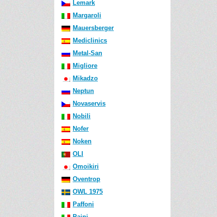
Lemark
Margaroli
Mauersberger
Mediclinics
Metal-San
Migliore
Mikadzo
Neptun
Novaservis
Nobili
Nofer
Noken
OLI
Omoikiri
Oventrop
OWL 1975
Paffoni
Paini