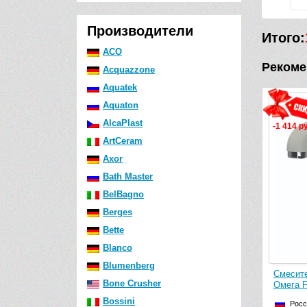
Производители
Итого:
ACO
Рекоме
Acquazzone
Aquatek
Aquaton
AlcaPlast
-1 414 р
ArtCeram
Axor
Bath Master
BelBagno
Berges
Bette
Blanco
Blumenberg
Смесите
Bone Crusher
Омега F
Bossini
Росс