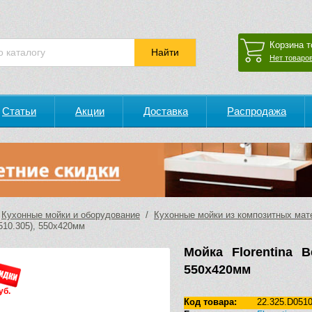
Корзина т
Нет товаров
Статьи
Акции
Доставка
Распродажа
/
Кухонные мойки и оборудование
/
Кухонные мойки из композитных мат
510.305), 550х420мм
Мойка Florentina Ве
550х420мм
уб.
Код товара:
22.325.D0510