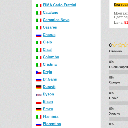
Код това
FIMA Carlo Frattini
Catalano
Монтаж:
Цвет: с
Ceramica Nova
Цена:
5
Cezares
Charus
Cielo
0
Cisal
Отлично
Colombo
Cristina
Очень хоро
Dreja
Dr.Gans
Средне
Duravit
Dyson
Плохо
Elsen
Emco
Ужасно
Flaminia
Florentina