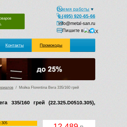
Время работы
8 (495) 920-65-66
оваров
info@metal-san.ru
.
Пишите в
Контакты
Промокоды
ериалов
/ Мойка Florentina Вега 335/160 грей
га 335/160 грей (22.325.D0510.305),
.305
12 489
р.