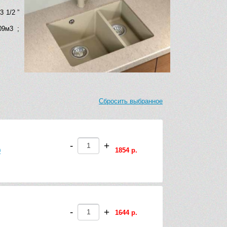
 1/2 ”
09м3 ;
Сбросить выбранное
-
+
1854 р.
0
-
+
1644 р.