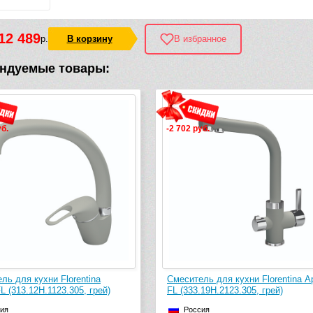
12 489
р.
В корзину
В избранное
ндуемые товары:
уб.
-2 702 руб.
ль для кухни Florentina
Смеситель для кухни Florentina А
L (313.12H.1123.305, грей)
FL (333.19H.2123.305, грей)
ия
Россия