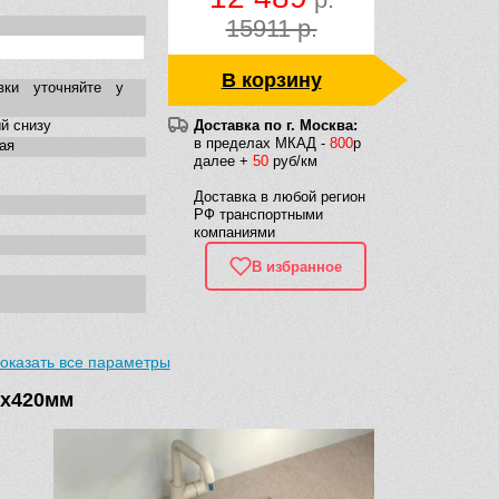
15911 р.
В корзину
вки уточняйте у
й снизу
Доставка по г. Москва:
в пределах МКАД -
800
р
ая
далее +
50
руб/км
Доставка в любой регион
РФ транспортными
компаниями
В избранное
оказать все параметры
50х420мм