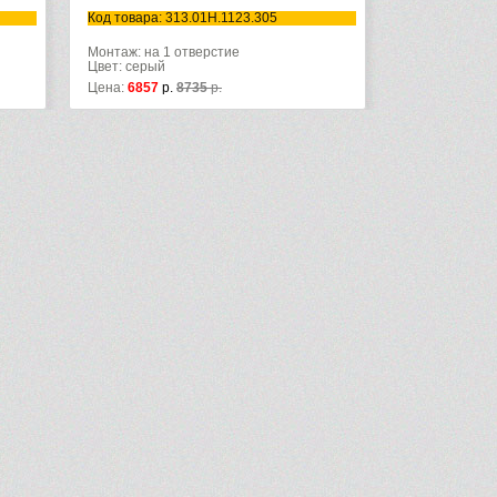
Код товара: 313.01H.1123.305
Монтаж: на 1 отверстие
Цвет: серый
Цена:
6857
р.
8735
р.