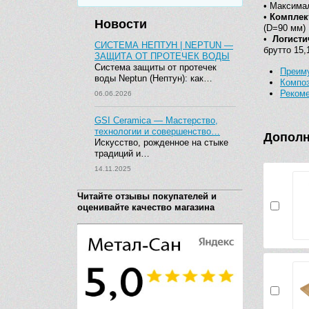
• Максима
•
Комплек
Новости
(D=90 мм)
•
Логисти
СИСТЕМА НЕПТУН | NEPTUN —
брутто 15,
ЗАЩИТА ОТ ПРОТЕЧЕК ВОДЫ
Система защиты от протечек
Преим
воды Neptun (Нептун): как…
Композ
Рекоме
06.06.2026
GSI Ceramica — Мастерство,
технологии и совершенство…
Дополн
Искусство, рожденное на стыке
традиций и…
14.11.2025
Читайте отзывы покупателей и
оценивайте качество магазина