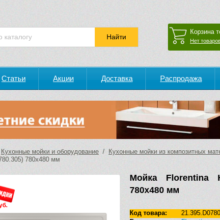
Корзина т
Нет товаров
Статьи
Акции
Доставка
Распродажа
/
Кухонные мойки и оборудование
/
Кухонные мойки из композитных мат
780.305) 780х480 мм
Мойка Florentina 
780х480 мм
уб.
Код товара:
21.395.D0780