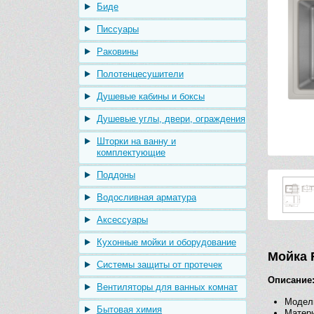
Биде
Писсуары
Раковины
Полотенцесушители
Душевые кабины и боксы
Душевые углы, двери, ограждения
Шторки на ванну и
комплектующие
Поддоны
Водосливная арматура
Аксессуары
Кухонные мойки и оборудование
Мойка F
Системы защиты от протечек
Описание
Вентиляторы для ванных комнат
Модел
Бытовая химия
Матери