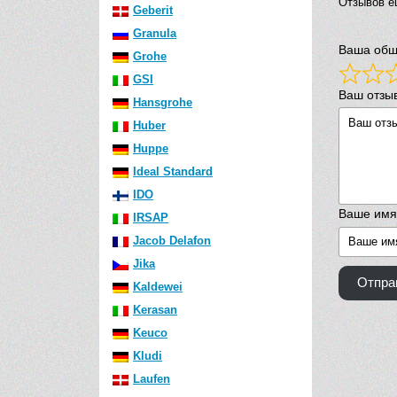
Отзывов е
Geberit
Granula
Ваша общ
Grohe
GSI
Ваш отзы
Hansgrohe
Huber
Huppe
Ideal Standard
IDO
Ваше имя
IRSAP
Jacob Delafon
Jika
Отпра
Kaldewei
Kerasan
Keuco
Kludi
Laufen