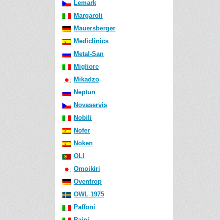
Lemark
Margaroli
Mauersberger
Mediclinics
Metal-San
Migliore
Mikadzo
Neptun
Novaservis
Nobili
Nofer
Noken
OLI
Omoikiri
Oventrop
OWL 1975
Paffoni
Paini