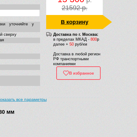
21592 р.
В корзину
вки уточняйте у
й сверху
Доставка по г. Москва:
в пределах МКАД -
800
р
ая
далее +
50
руб/км
Доставка в любой регион
РФ транспортными
компаниями
В избранное
оказать все параметры
480 мм