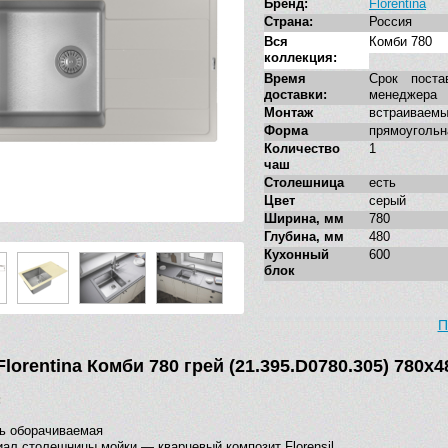
Бренд:
Florentina
Страна:
Россия
Вся
Комби 780
коллекция:
Время
Срок поста
доставки:
менеджера
Монтаж
встраиваемы
Форма
прямоугольн
Количество
1
чаш
Столешница
есть
Цвет
серый
Ширина, мм
780
Глубина, мм
480
Кухонный
600
блок
П
lorentina Комби 780 грей (21.395.D0780.305) 780х
:
ь оборачиваемая
ал столешницы мойки — кварцевый композит Florensil