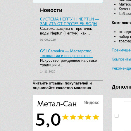
Матери
Кухонн
Новости
Габари
СИСТЕМА НЕПТУН | NEPTUN —
Комплект
ЗАЩИТА ОТ ПРОТЕЧЕК ВОДЫ
Система защиты от протечек
отводн
воды Neptun (Нептун): как…
набор 
06.06.2026
трафа
Преимущес
GSI Ceramica — Мастерство,
технологии и совершенство…
Композиты 
Искусство, рожденное на стыке
традиций и…
Рекоменда
14.11.2025
Читайте отзывы покупателей и
Дополн
оценивайте качество магазина