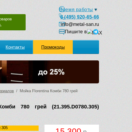
Время работы
8 (495) 920-65-66
оваров
info@metal-san.ru
.
Пишите в
Контакты
Промокоды
ериалов
/ Мойка Florentina Комби 780 грей
Комби 780 грей (21.395.D0780.305)
.305
15 300
р.