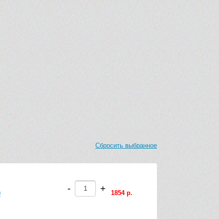
Сбросить выбранное
-
+
1854 р.
0