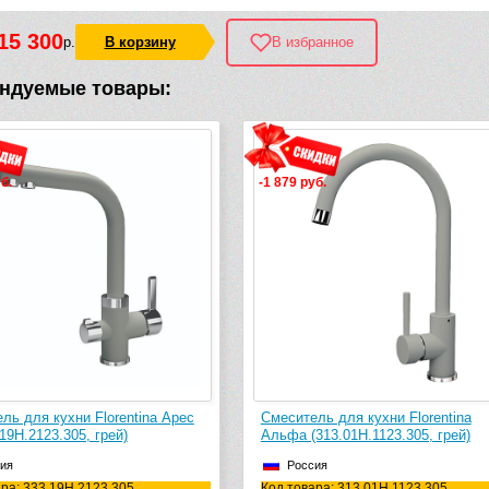
15 300
р.
В корзину
В избранное
ндуемые товары:
уб.
-2 702 руб.
ль для кухни Florentina
Смеситель для кухни Florentina А
L (313.12H.1123.305, грей)
FL (333.19H.2123.305, грей)
ия
Россия
ра: 313.12H.1123.305
Код товара: 333.19H.2123.305