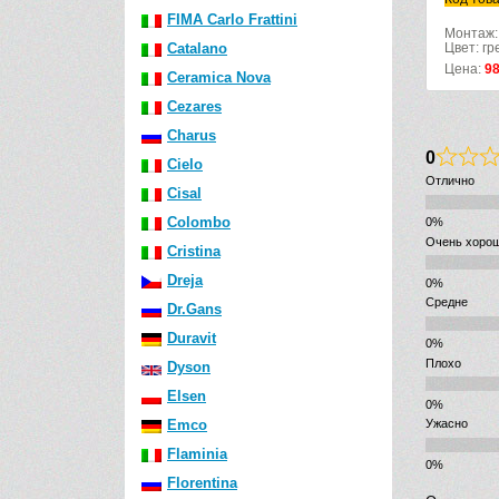
FIMA Carlo Frattini
Монтаж:
Catalano
Цвет: с
Цена:
5
Ceramica Nova
Cezares
Charus
0
Cielo
Отлично
Cisal
Colombo
Очень хоро
Cristina
Dreja
Средне
Dr.Gans
Duravit
Плохо
Dyson
Elsen
Emco
Ужасно
Flaminia
Florentina