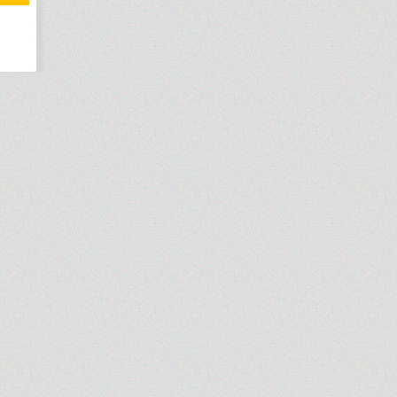
Монтаж: на 1 отверстие
Цвет: серый
Цена:
6857
р.
8735
р.