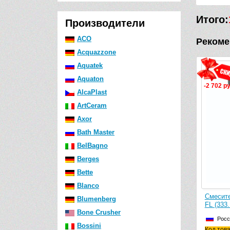
Итого:
Производители
ACO
Рекоме
Acquazzone
Aquatek
Aquaton
-1 414 р
AlcaPlast
ArtCeram
Axor
Bath Master
BelBagno
Berges
Bette
Blanco
Смесите
Blumenberg
Омега F
Bone Crusher
Росс
Bossini
Код това