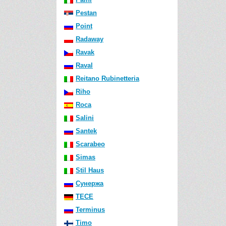
Pestan
Point
Radaway
Ravak
Raval
Reitano Rubinetteria
Riho
Roca
Salini
Santek
Scarabeo
Simas
Stil Haus
Сунержа
TECE
Terminus
Timo