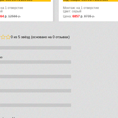
 на 1 отверстие
Монтаж: на 1 отверстие
ерый
Цвет: грей
159
р.
6572
р.
Цена:
9864
р.
12566
р.
0 из 5 звёзд (основано на 0 отзывах)
шо