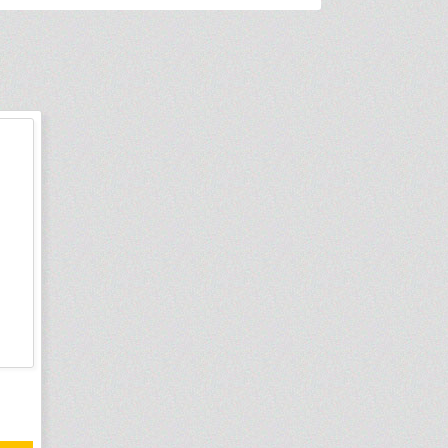
-1 879 руб.
рес
Смеситель для кухни Florentina
Альфа (313.01H.1123.305, грей)
Россия
Код товара: 313.01H.1123.305