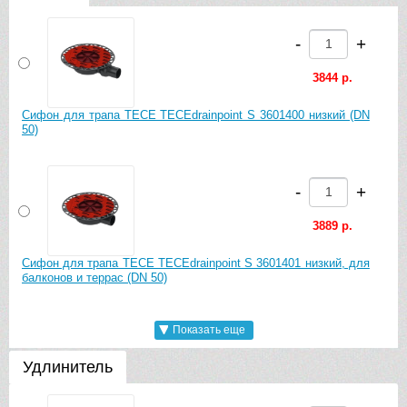
-
+
3844 р.
Сифон для трапа TECE TECEdrainpoint S 3601400 низкий (DN
50)
-
+
3889 р.
Сифон для трапа TECE TECEdrainpoint S 3601401 низкий, для
балконов и террас (DN 50)
Показать еще
-
+
Удлинитель
3529 р.