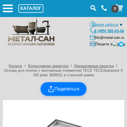
КАТАЛОГ
0
Время работы
8 (495) 920-65-66
info@metal-san.ru
Пишите в
Каталог
/
Водосливная арматура
/
Декоративные решетки
/
Основа для плитки с монтажным элементом TECE TECEdrainpoint S
150 plate 3660011 в стальной рамке
Поделиться