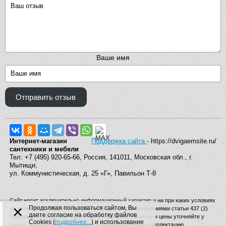
Ваше имя
Отправить отзыв
Интернет-магазин
Поддержка сайта
- https://dvigaemsite.ru/
сантехники и мебели
Тел: +7 (495) 920-65-66, Россия, 141011, Московская обл., г.
Мытищи,
ул. Коммунистическая, д. 25 «Г», Павильон Т-8
Сайт носит исключительно информационный характер и ни при каких условиях
×
Продолжая пользоваться сайтом, Вы
не является публичной офертой, определяемой положениями статьи 437 (2)
даете согласие на обработку файлов
Гражданского кодекса Российской Федерации. Наличие и цены уточняйте у
Cookies (
подробнее...
) и использование
наших операторов. Производитель вправе изменять комплектацию,