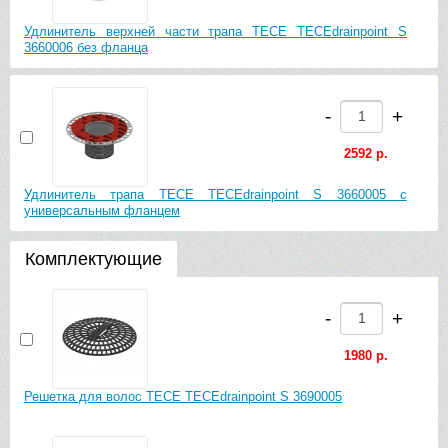
Удлинитель верхней части трапа TECE TECEdrainpoint S
-
+
3660006 без фланца
3879 р.
-
+
Декоративная решетка с монтажным элементом TECE
TECEdrainpoint S 150 3660003 в пластиковой рамке
2592 р.
Удлинитель трапа TECE TECEdrainpoint S 3660005 с
-
+
универсальным фланцем
8550 р.
Комплектующие
Декоративная решетка с монтажным элементом TECE
TECEdrainpoint S 150 3660004 в стальной рамке
-
+
1980 р.
-
+
Решетка для волос TECE TECEdrainpoint S 3690005
10620 р.
Декоративная решетка с монтажным элементом TECE