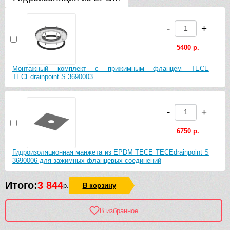
6210 р.
-
+
Основа для плитки TECE TECEdrainpoint S 100 3660016 без
рамки
5400 р.
Монтажный комплект с прижимным фланцем TECE
-
+
TECEdrainpoint S 3690003
8010 р.
-
+
Основа для плитки с монтажным элементом TECE
TECEdrainpoint S 150 plate 3660011 в стальной рамке
6750 р.
Гидроизоляционная манжета из EPDM TECE TECEdrainpoint S
3690006 для зажимных фланцевых соединений
Итого:
3 844
р.
В корзину
В избранное