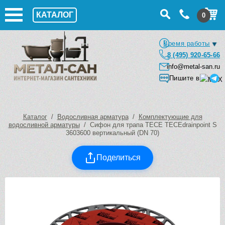
КАТАЛОГ
0
Время работы
8 (495) 920-65-66
info@metal-san.ru
Пишите в
Каталог
/
Водосливная арматура
/
Комплектующие для
водосливной арматуры
/ Сифон для трапа TECE TECEdrainpoint S
3603600 вертикальный (DN 70)
Поделиться