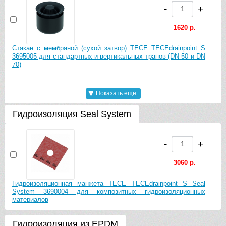
-
+
TECEdrainpoint S 150 3660010 в стальной рамке, с
фиксаторами
1620 р.
Стакан с мембраной (сухой затвор) TECE TECEdrainpoint S
-
+
3695005 для стандартных и вертикальных трапов (DN 50 и DN
70)
14760 р.
Декоративная решетка с монтажным элементом TECE
Показать еще
-
+
TECEdrainpoint S 100 quadratum 3660007 в стальной рамке
Гидроизоляция Seal System
4221 р.
-
+
Комплект опор для трапов TECE TECEdrainpoint S 3690007
-
+
23940 р.
3060 р.
-
+
Декоративная решетка с монтажным элементом TECE
TECEdrainpoint S 150 quadratum 3660008 в стальной рамке
Гидроизоляционная манжета TECE TECEdrainpoint S Seal
System 3690004 для композитных гидроизоляционных
3204 р.
материалов
Механический затвор TECE TECEdrainpoint S 3695007 (для
-
+
всех сифонов TECEdrainpoint S)
Гидроизоляция из EPDM