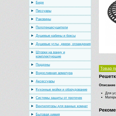
Биде
Писсуары
Раковины
Полотенцесушители
Душевые кабины и боксы
Душевые углы, двери, ограждения
Шторки на ванну и
комплектующие
Поддоны
Товар п
Водосливная арматура
Решетк
Аксессуары
Описание 
Кухонные мойки и оборудование
Для ус
Матери
Системы защиты от протечек
Вентиляторы для ванных комнат
Рекоме
Бытовая химия