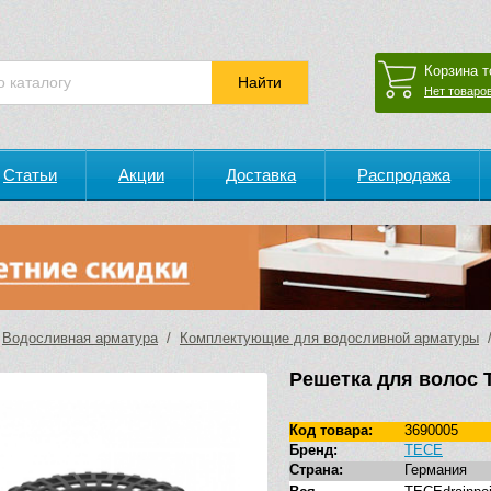
Корзина т
Нет товаров
Статьи
Акции
Доставка
Распродажа
/
Водосливная арматура
/
Комплектующие для водосливной арматуры
/
Решетка для волос 
Код товара:
3690005
Бренд:
TECE
Страна:
Германия