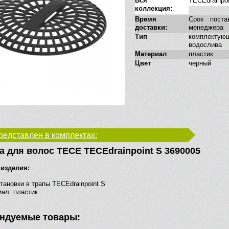
Вся
TECEdrainpoi
коллекция:
Время
Срок поста
доставки:
менеджера
Тип
комплек
водослива
Материал
пластик
Цвет
черный
редставлен в комплектах:
а для волос TECE TECEdrainpoint S 3690005
изделия:
тановки в трапы TECEdrainpoint S
ал: пластик
ндуемые товары: