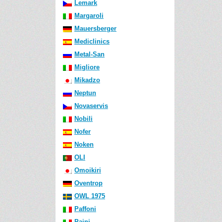
Lemark
Margaroli
Mauersberger
Mediclinics
Metal-San
Migliore
Mikadzo
Neptun
Novaservis
Nobili
Nofer
Noken
OLI
Omoikiri
Oventrop
OWL 1975
Paffoni
Paini