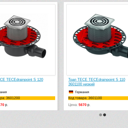
CE TECEdrainpoint S 120
Трап TECE TECEdrainpoint S 110
3601100 низкий
ания
Германия
ара: 3601200
Код товара: 3601100
670
р.
Цена:
5670
р.