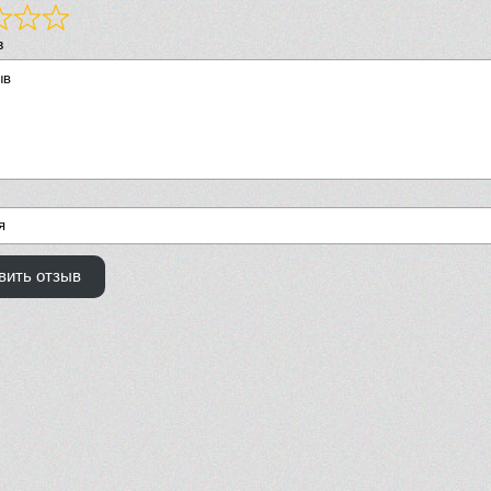
в
вить отзыв