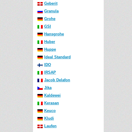
Geberit
Granula
Grohe
GSI
Hansgrohe
Huber
Huppe
Ideal Standard
IDO
IRSAP
Jacob Delafon
Jika
Kaldewei
Kerasan
Keuco
Kludi
Laufen