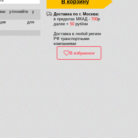
nt
В корзину
вки уточняйте у
Доставка по г. Москва:
в пределах МКАД -
700
р
тующие для
далее +
50
руб/км
Доставка в любой регион
РФ транспортными
компаниями
В избранное