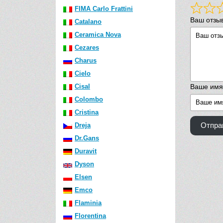
FIMA Carlo Frattini
Ваш отзы
Catalano
Ceramica Nova
Cezares
Charus
Cielo
Cisal
Ваше имя
Colombo
Cristina
Dreja
Отпра
Dr.Gans
Duravit
Dyson
Elsen
Emco
Flaminia
Florentina