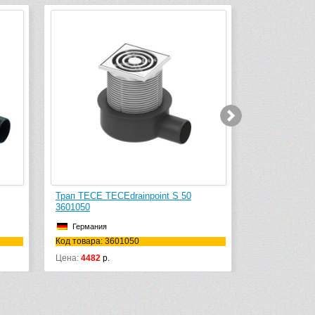
Трап TECE TECEdrainpoint S 50
Трап TECE TE
3601050
3601300
Германия
Германия
Код товара: 3601050
Код товара: 
Цена:
4482
р.
Цена:
5490
р.