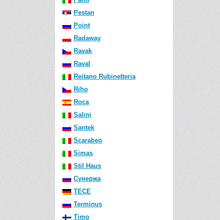
Pestan
Point
Radaway
Ravak
Raval
Reitano Rubinetteria
Riho
Roca
Salini
Santek
Scarabeo
Simas
Stil Haus
Сунержа
TECE
Terminus
Timo