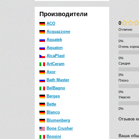
Производители
0
ACO
Отлично
Acquazzone
Aquatek
Очень хоро
Aquaton
AlcaPlast
ArtCeram
Средне
Axor
Bath Master
Плохо
BelBagno
Berges
Ужасно
Bette
Blanco
Отзывов е
Blumenberg
Bone Crusher
Ваша общ
Bossini