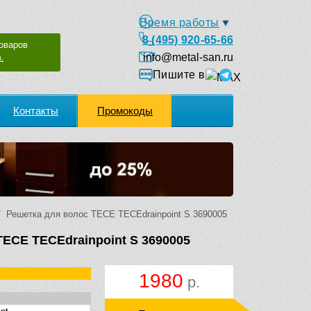
Время работы
8 (495) 920-65-66
оваров
info@metal-san.ru
.
Пишите в
Контакты
Промокоды
 Решетка для волос TECE TECEdrainpoint S 3690005
TECE TECEdrainpoint S 3690005
1980
р.