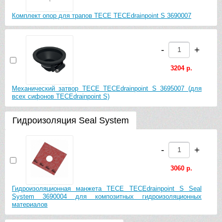
Комплект опор для трапов TECE TECEdrainpoint S 3690007
-
+
3879 р.
-
+
Декоративная решетка с монтажным элементом TECE
TECEdrainpoint S 150 3660003 в пластиковой рамке
3204 р.
Механический затвор TECE TECEdrainpoint S 3695007 (для
всех сифонов TECEdrainpoint S)
-
+
Гидроизоляция Seal System
8550 р.
Декоративная решетка с монтажным элементом TECE
-
+
TECEdrainpoint S 150 3660004 в стальной рамке
3060 р.
-
+
Гидроизоляционная манжета TECE TECEdrainpoint S Seal
System 3690004 для композитных гидроизоляционных
10620 р.
материалов
Декоративная решетка с монтажным элементом TECE