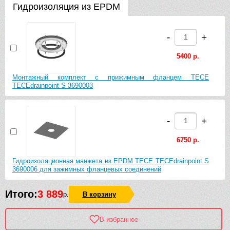
Гидроизоляция из EPDM
TECEdrainpoint S 150 3660010 в стальной рамке, с
фиксаторами
-
+
-
+
5400 р.
14760 р.
Монтажный комплект с прижимным фланцем TECE
TECEdrainpoint S 3690003
Декоративная решетка с монтажным элементом TECE
TECEdrainpoint S 100 quadratum 3660007 в стальной рамке
-
+
-
+
6750 р.
23940 р.
Гидроизоляционная манжета из EPDM TECE TECEdrainpoint S
3690006 для зажимных фланцевых соединений
Декоративная решетка с монтажным элементом TECE
TECEdrainpoint S 150 quadratum 3660008 в стальной рамке
Итого:
3 889
р.
В корзину
-
+
В избранное