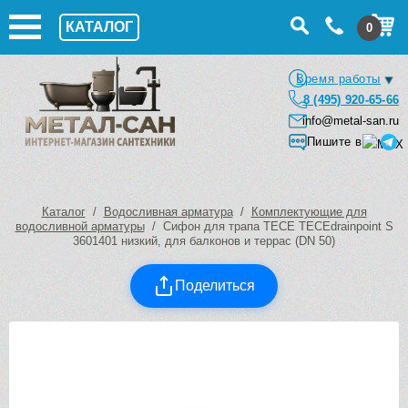
КАТАЛОГ
0
Время работы
8 (495) 920-65-66
info@metal-san.ru
Пишите в
Каталог
/
Водосливная арматура
/
Комплектующие для
водосливной арматуры
/ Сифон для трапа TECE TECEdrainpoint S
3601401 низкий, для балконов и террас (DN 50)
Поделиться