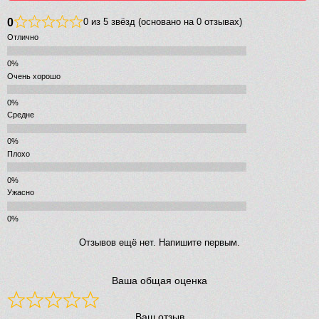
6210 р.
0
0 из 5 звёзд (основано на 0 отзывах)
Отлично
Основа для плитки TECE TECEdrainpoint S 100 3660016 без
рамки
Очень хорошо
-
+
Средне
8010 р.
Плохо
Основа для плитки с монтажным элементом TECE
TECEdrainpoint S 150 plate 3660011 в стальной рамке
Ужасно
Отзывов ещё нет. Напишите первым.
Ваша общая оценка
Ваш отзыв