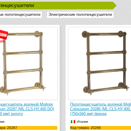
тенцесушители
ые полотенцесушители
Электрические полотенцесушители
руб.
нцесушитель водяной Migliore
Полотенцесушитель водяной Migli
eum 20287 (ML.CLS-HY.400.DO)
Colosseum 20286 (ML.CLS-HY.400
0 мм) золото
(750х560 мм) бронза
лия
Италия
ара: 20287
Код товара: 20286