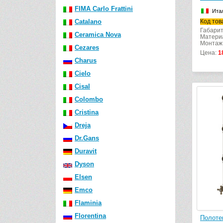
FIMA Carlo Frattini
Ита
Catalano
Код тов
Габарит
Ceramica Nova
Материа
Монтаж
Cezares
Цена:
1
Charus
Cielo
Cisal
Colombo
Cristina
Dreja
Dr.Gans
Duravit
Dyson
Elsen
Emco
Flaminia
Florentina
Полоте