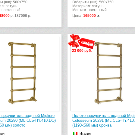
ы (шв): 560x750
Габариты (шв): 560x750
л: латунь
Материал: латунь
: настенный
Монтаж: настенный
68000
р.
187000
р.
Цена:
165000
р.
-23 000 руб.
нцесушитель водяной Migliore
Полотенцесушитель водяной Migli
eum 20290 (ML.CLS-HY.410.DO)
Colosseum 20291 (ML.CLS-HY.410
60 мм) золото
(1190х560 мм) бронза
лия
Италия