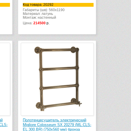
Код товара: 20292
Габариты (шв): 560x1190
Материал: латунь
Монтаж: настенный
Цена:
214500
р.
ий
Полотенцесушитель электрический
CLS-
Migliore Colosseum SX 20279 (ML.CLS-
EL.300.BR) (750х560 мм) бронза