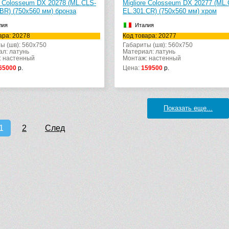
e Colosseum DX 20278 (ML.CLS-
Migliore Colosseum DX 20277 (ML.
BR) (750х560 мм) бронза
EL.301.CR) (750х560 мм) хром
лия
Италия
ара: 20278
Код товара: 20277
ы (шв): 560x750
Габариты (шв): 560x750
л: латунь
Материал: латунь
: настенный
Монтаж: настенный
65000
р.
Цена:
159500
р.
Показать еще...
1
2
След