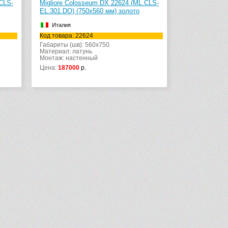
CLS-
Migliore Colosseum DX 22624 (ML.CLS-
EL.301.DO) (750х560 мм) золото
Италия
Код товара: 22624
Габариты (шв): 560x750
Материал: латунь
Монтаж: настенный
Цена:
187000
р.