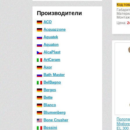
Код тов
Габарит
Производители
Материа
Монтаж
ACO
Цена:
2
Acquazzone
Aquatek
Aquaton
AlcaPlast
ArtCeram
Axor
Bath Master
BelBagno
Berges
Bette
Blanco
Blumenberg
Полоте
Bone Crusher
Miglior
Bossini
EL.300.