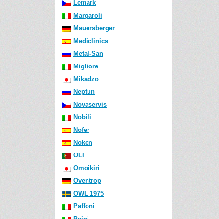
Lemark
Margaroli
Mauersberger
Mediclinics
Metal-San
Migliore
Mikadzo
Neptun
Novaservis
Nobili
Nofer
Noken
OLI
Omoikiri
Oventrop
OWL 1975
Paffoni
Paini