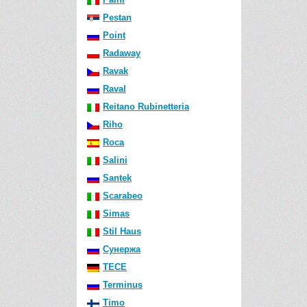
Pestan
Point
Radaway
Ravak
Raval
Reitano Rubinetteria
Riho
Roca
Salini
Santek
Scarabeo
Simas
Stil Haus
Сунержа
TECE
Terminus
Timo