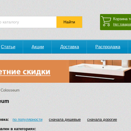
Корзина т
Нет товаров
Статьи
Акции
Доставка
Распродажа
Colosseum
eum
овка:
по популярности
сначала дешевые
сначала дорогие
влен в категориях: