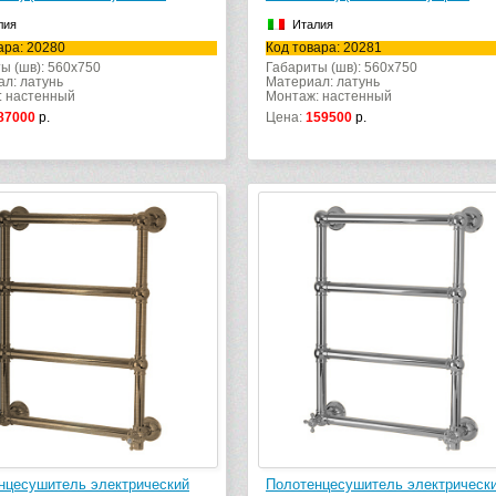
лия
Италия
ара: 20280
Код товара: 20281
ы (шв): 560x750
Габариты (шв): 560x750
л: латунь
Материал: латунь
: настенный
Монтаж: настенный
87000
р.
Цена:
159500
р.
нцесушитель электрический
Полотенцесушитель электрическ