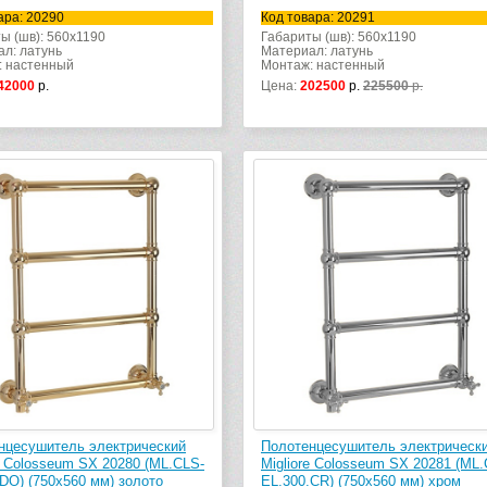
ара: 20290
Код товара: 20291
ы (шв): 560x1190
Габариты (шв): 560x1190
л: латунь
Материал: латунь
: настенный
Монтаж: настенный
42000
р.
Цена:
202500
р.
225500
р.
нцесушитель электрический
Полотенцесушитель электрическ
e Colosseum SX 20280 (ML.CLS-
Migliore Colosseum SX 20281 (ML.
DO) (750х560 мм) золото
EL.300.CR) (750х560 мм) хром