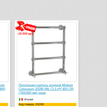
-16 500 руб.
ore
Полотенцесушитель водяной Migliore
.BR)
Colosseum 20289 (ML.CLS-HY.400.CR)
(750х560 мм) хром
Италия
Код товара: 20289