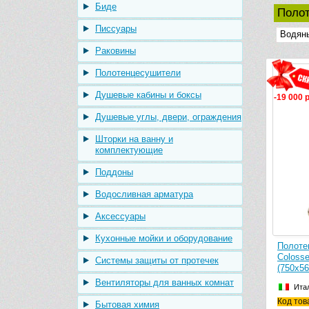
Биде
Поло
Писсуары
Водян
Раковины
Полотенцесушители
Душевые кабины и боксы
-19 000 
Душевые углы, двери, ограждения
Шторки на ванну и
комплектующие
Поддоны
Водосливная арматура
Аксессуары
Кухонные мойки и оборудование
Полоте
Coloss
Системы защиты от протечек
(750х56
Вентиляторы для ванных комнат
Ита
Код тов
Бытовая химия