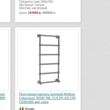
Габариты (шв): 560x750
Материал: латунь
Монтаж: настенный
Цена:
143000
р.
159500
р.
ore
Полотенцесушитель водяной Migliore
.BR)
Colosseum 20292 (ML.CLS-HY.410.CR)
(1190х560 мм) хром
Италия