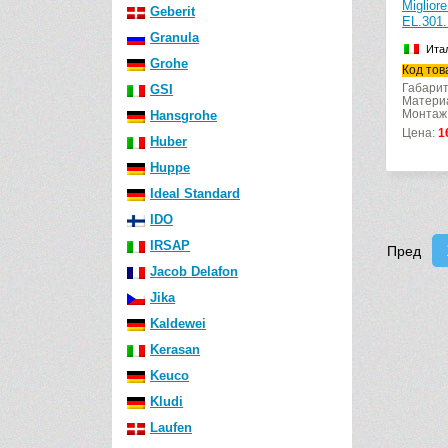
Miglior
Geberit
EL.301.
Granula
Ита
Grohe
Код тов
Габарит
GSI
Материа
Монтаж
Hansgrohe
Цена:
1
Huber
Huppe
Ideal Standard
IDO
IRSAP
Пред
Jacob Delafon
Jika
Kaldewei
Kerasan
Keuco
Kludi
Laufen