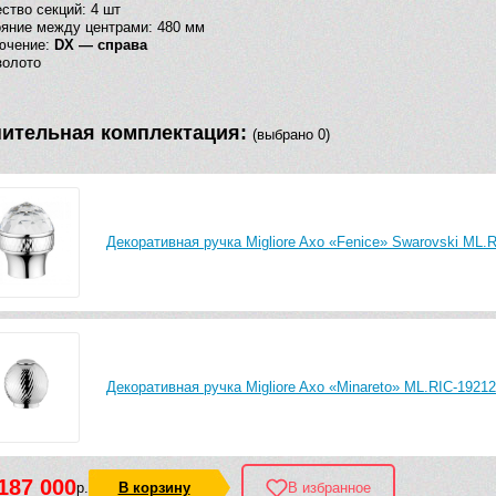
ство секций: 4 шт
яние между центрами: 480 мм
ючение:
DX — справа
золото
ительная комплектация:
(выбрано 0)
Декоративная ручка Migliore Axo «Fenice» Swarovski ML.
Декоративная ручка Migliore Axo «Minareto» ML.RIC-19212
187 000
р.
В корзину
В избранное