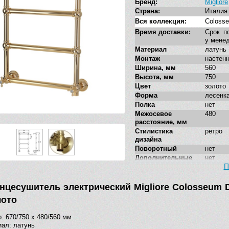
Бренд:
Migliore
Страна:
Италия
Вся коллекция:
Coloss
Время доставки:
Срок п
у мене
Материал
латунь
Монтаж
настен
Ширина, мм
560
Высота, мм
750
Цвет
золото
Форма
лесенк
Полка
нет
Межосевое
480
расстояние, мм
Стилистика
ретро
дизайна
Поворотный
нет
Дополнительные
нет
функции
П
Подключение
скрыто
нцесушитель электрический Migliore Colosseum D
лото
: 670/750 x 480/560 мм
ал: латунь