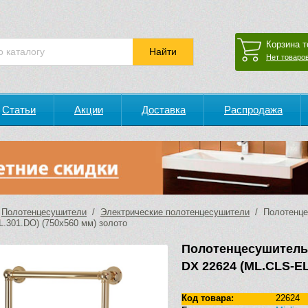
Корзина т
Нет товаров
Статьи
Акции
Доставка
Распродажа
/
Полотенцесушители
/
Электрические полотенцесушители
/ Полотенцес
L.301.DO) (750х560 мм) золото
Полотенцесушитель
DX 22624 (ML.CLS-EL
Код товара:
22624