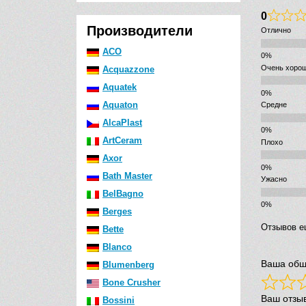
0
Производители
Отлично
ACO
Очень хоро
Acquazzone
Aquatek
Aquaton
Средне
AlcaPlast
ArtCeram
Плохо
Axor
Bath Master
Ужасно
BelBagno
Berges
Отзывов е
Bette
Blanco
Ваша общ
Blumenberg
Bone Crusher
Ваш отзы
Bossini