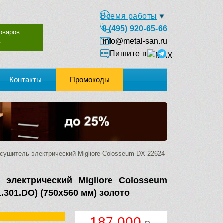
Время работы
8 (495) 920-65-66
оваров
info@metal-san.ru
.
Пишите в
Контакты
Промокоды
ушитель электрический Migliore Colosseum DX 22624
 электрический Migliore Colosseum
.301.DO) (750х560 мм) золото
187 000
р.