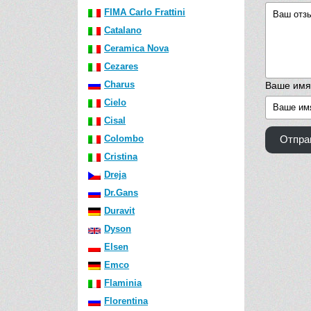
FIMA Carlo Frattini
Catalano
Ceramica Nova
Cezares
Charus
Ваше имя
Cielo
Cisal
Colombo
Отпра
Cristina
Dreja
Dr.Gans
Duravit
Dyson
Elsen
Emco
Flaminia
Florentina