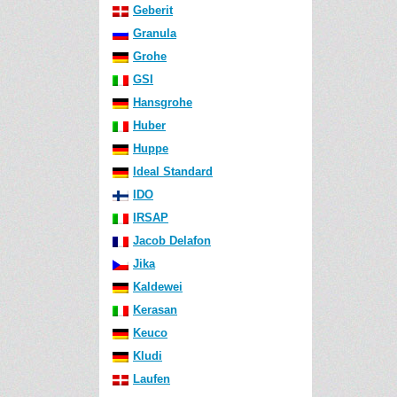
Geberit
Granula
Grohe
GSI
Hansgrohe
Huber
Huppe
Ideal Standard
IDO
IRSAP
Jacob Delafon
Jika
Kaldewei
Kerasan
Keuco
Kludi
Laufen