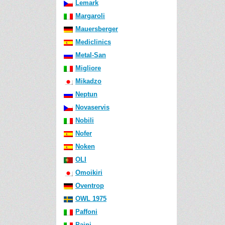
Lemark
Margaroli
Mauersberger
Mediclinics
Metal-San
Migliore
Mikadzo
Neptun
Novaservis
Nobili
Nofer
Noken
OLI
Omoikiri
Oventrop
OWL 1975
Paffoni
Paini