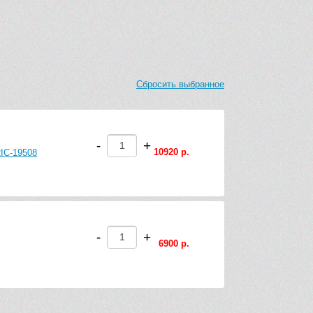
Сбросить выбранное
-
+
10920 р.
RIC-19508
-
+
6900 р.