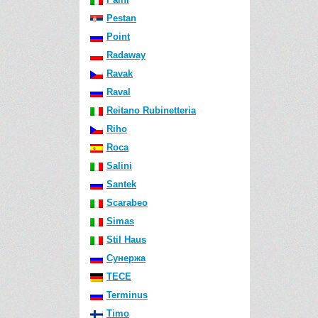
Pestan
Point
Radaway
Ravak
Raval
Reitano Rubinetteria
Riho
Roca
Salini
Santek
Scarabeo
Simas
Stil Haus
Сунержа
TECE
Terminus
Timo