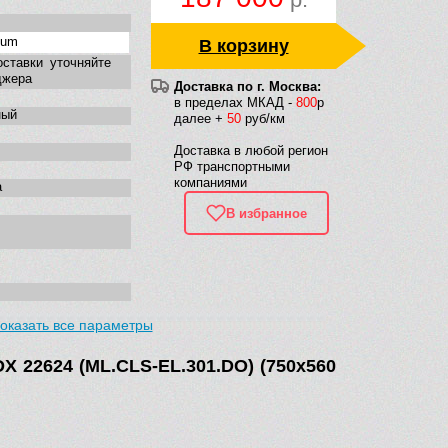
eum
В корзину
оставки уточняйте
джера
Доставка по г. Москва:
в пределах МКАД -
800
р
ный
далее +
50
руб/км
Доставка в любой регион
РФ транспортными
компаниями
а
В избранное
оказать все параметры
е
X 22624 (ML.CLS-EL.301.DO) (750х560