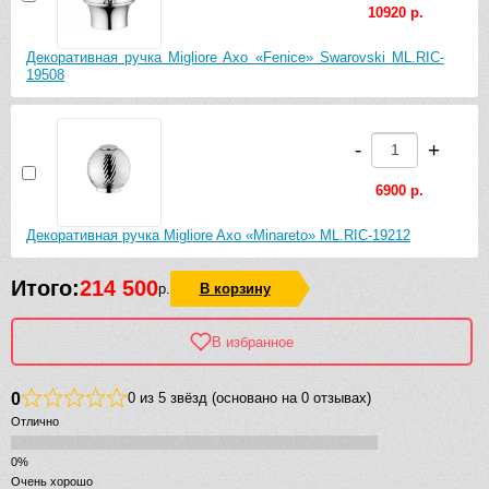
10920 р.
Декоративная ручка Migliore Axo «Fenice» Swarovski ML.RIC-
19508
-
+
6900 р.
Декоративная ручка Migliore Axo «Minareto» ML.RIC-19212
Итого:
214 500
р.
В корзину
В избранное
0
0 из 5 звёзд (основано на 0 отзывах)
Отлично
Очень хорошо