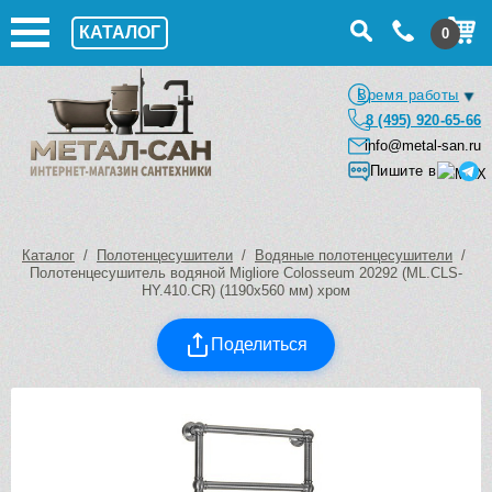
КАТАЛОГ
0
Время работы
8 (495) 920-65-66
info@metal-san.ru
Пишите в
Каталог
/
Полотенцесушители
/
Водяные полотенцесушители
/
Полотенцесушитель водяной Migliore Colosseum 20292 (ML.CLS-
HY.410.CR) (1190х560 мм) хром
Поделиться