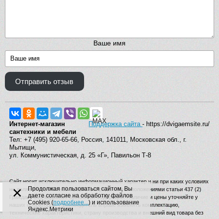
Ваше имя
Отправить отзыв
Интернет-магазин
Поддержка сайта
- https://dvigaemsite.ru/
сантехники и мебели
Тел: +7 (495) 920-65-66, Россия, 141011, Московская обл., г.
Мытищи,
ул. Коммунистическая, д. 25 «Г», Павильон Т-8
Сайт носит исключительно информационный характер и ни при каких условиях
×
Продолжая пользоваться сайтом, Вы
не является публичной офертой, определяемой положениями статьи 437 (2)
даете согласие на обработку файлов
Гражданского кодекса Российской Федерации. Наличие и цены уточняйте у
Cookies (
подробнее...
) и использование
наших операторов. Производитель вправе изменять комплектацию,
Яндекс.Метрики
технические характеристики, страну производства и внешний вид товара без