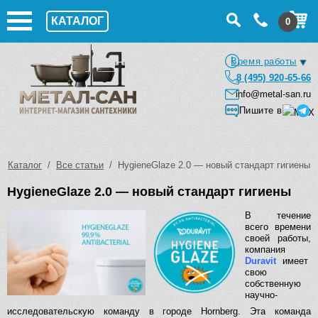
КАТАЛОГ
0
Время работы
8 (495) 920-65-66
info@metal-san.ru
Пишите в
Каталог
/
Все статьи
/ HygieneGlaze 2.0 — новый стандарт гигиены
HygieneGlaze 2.0 — новый стандарт гигиены
В течение
всего времени
своей работы,
компания
Duravit
имеет
свою
собственную
научно-
исследовательскую команду в городе Hornberg. Эта команда