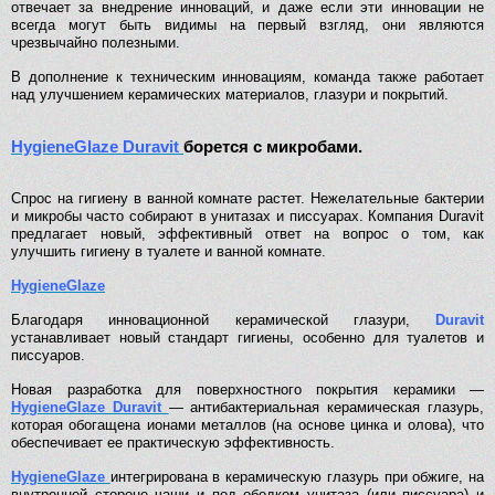
отвечает за внедрение инноваций, и даже если эти инновации не
всегда могут быть видимы на первый взгляд, они являются
чрезвычайно полезными.
В дополнение к техническим инновациям, команда также работает
над улучшением керамических материалов, глазури и покрытий.
HygieneGlaze Duravit
борется c микробами.
Спрос на гигиену в ванной комнате растет. Нежелательные бактерии
и микробы часто собирают в унитазах и писсуарах. Компания Duravit
предлагает новый, эффективный ответ на вопрос о том, как
улучшить гигиену в туалете и ванной комнате.
HygieneGlaze
Благодаря инновационной керамической глазури,
Duravit
устанавливает новый стандарт гигиены, особенно для туалетов и
писсуаров.
Новая разработка для поверхностного покрытия керамики —
HygieneGlaze Duravit
— антибактериальная керамическая глазурь,
которая обогащена ионами металлов (на основе цинка и олова), что
обеспечивает ее практическую эффективность.
HygieneGlaze
интегрирована в керамическую глазурь при обжиге, на
внутренней стороне чаши и под ободком унитаза (или писсуара) и