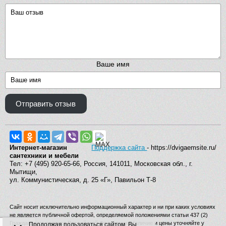
Ваше имя
Отправить отзыв
Интернет-магазин
Поддержка сайта
- https://dvigaemsite.ru/
сантехники и мебели
Тел: +7 (495) 920-65-66, Россия, 141011, Московская обл., г.
Мытищи,
ул. Коммунистическая, д. 25 «Г», Павильон Т-8
Сайт носит исключительно информационный характер и ни при каких условиях
не является публичной офертой, определяемой положениями статьи 437 (2)
Гражданского кодекса Российской Федерации. Наличие и цены уточняйте у
Продолжая пользоваться сайтом, Вы