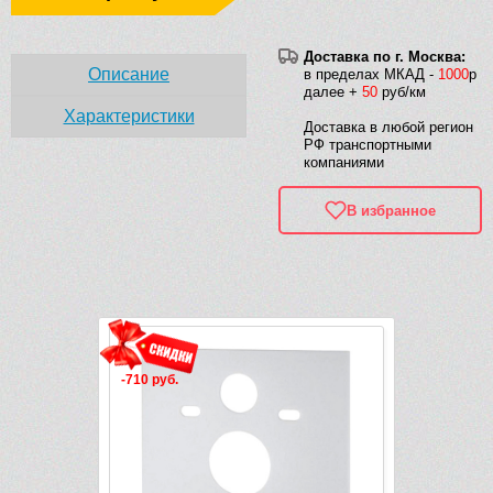
Доставка по г. Москва:
Описание
в пределах МКАД -
1000
р
далее +
50
руб/км
Характеристики
Доставка в любой регион
РФ транспортными
компаниями
В избранное
Рек
б.
-19 243 руб.