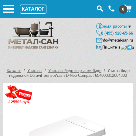
КАТАЛОГ
0
Время работы
8 (495) 920-65-66
info@metal-san.ru
Пишите в
Каталог
/
Унитазы
/
Унитазы-биде и крышки-биде
/ Унитаз-биде
подвесной Duravit SensoWash D-Neo Compact 654000012004300
-125503 руб.