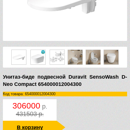
Унитаз-биде подвесной Duravit SensoWash D-
Neo Compact 654000012004300
Код товара: 654000012004300
306000
р.
431503 р.
В корзину