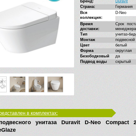
Бренд:
Duravit
Страна:
Германия
Вся
D-Neo
коллекция:
Время
Срок пост
доставки:
менеджера
Тип
унитаз-бид
Монтаж
подвесной
Цвет
белый
Форма
округлая
Безободковый
да
Подвод воды
скрытый
редставлен в комплектах:
одвесного унитаза Duravit D-Neo Compact 2
eGlaze