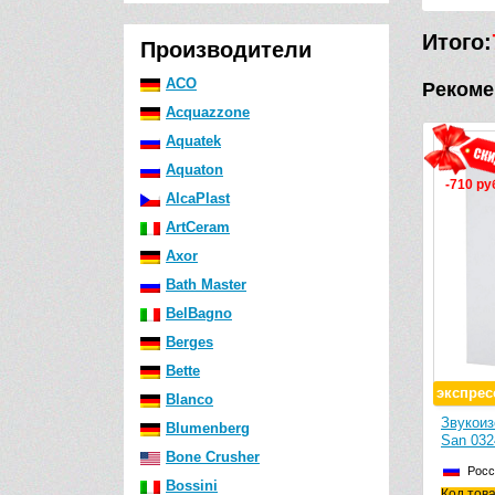
Итого:
Производители
ACO
Рекоме
Acquazzone
Aquatek
Aquaton
-710 ру
AlcaPlast
ArtCeram
Axor
Bath Master
BelBagno
Berges
Bette
экспрес
Blanco
Звукоиз
Blumenberg
San 032
Bone Crusher
Росс
Bossini
Код това