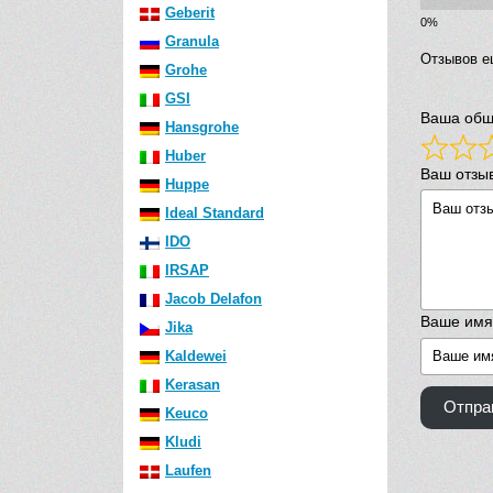
Geberit
Granula
Отзывов е
Grohe
GSI
Ваша общ
Hansgrohe
Huber
Ваш отзы
Huppe
Ideal Standard
IDO
IRSAP
Jacob Delafon
Ваше имя
Jika
Kaldewei
Kerasan
Отпра
Keuco
Kludi
Laufen