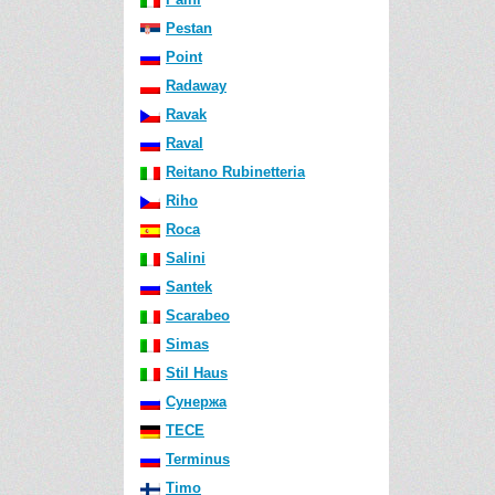
Pestan
Point
Radaway
Ravak
Raval
Reitano Rubinetteria
Riho
Roca
Salini
Santek
Scarabeo
Simas
Stil Haus
Сунержа
TECE
Terminus
Timo