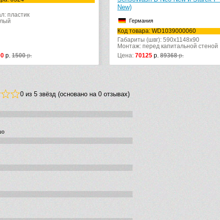
New)
л: пластик
елый
Германия
Код товара: WD1039000060
Габариты (швг): 590x1148x90
Монтаж: перед капитальной стеной
90
р.
1500
р.
Цена:
70125
р.
89368
р.
0 из 5 звёзд (основано на 0 отзывах)
шо