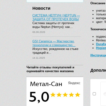
Описание
Новости
унитаз
только
СИСТЕМА НЕПТУН | NEPTUN —
матер
ЗАЩИТА ОТ ПРОТЕЧЕК ВОДЫ
цвет: 
Система защиты от протечек
воды Neptun (Нептун): как…
Техничес
06.06.2026
подвес
Rimles
GSI Ceramica — Мастерство,
Durafi
технологии и совершенство…
Hygien
Искусство, рожденное на стыке
традиций и…
Инструкц
14.11.2025
Читайте отзывы покупателей и
Дополн
оценивайте качество магазина