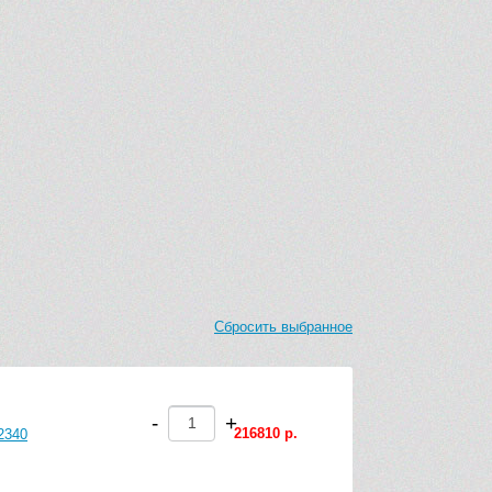
Сбросить выбранное
-
+
216810 р.
2340