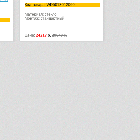
Код товара: WD5013012060
Материал: стекло
Монтаж: стандартный
Цена:
24217
р.
29640
р.