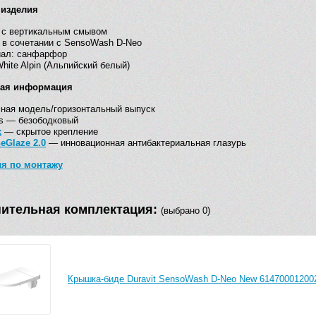
 изделия
 с вертикальным смывом
 в сочетании с SensoWash D-Neo
иал: санфарфор
White Alpin (Альпийский белый)
кая информация
ная модель/горизонтальный выпуск
s — безободковый
x
— скрытое крепление
eGlaze 2.0
— инновационная антибактериальная глазурь
ия по монтажу
ительная комплектация:
(выбрано 0)
Крышка-биде Duravit SensoWash D-Neo New 61470001200