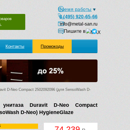
Время работы
8 (495) 920-65-66
оваров
info@metal-san.ru
.
Пишите в
Контакты
Промокоды
avit D-Neo Compact 2502092096 (для SensoWash D-
 унитаза Duravit D-Neo Compact
nsoWash D-Neo) HygieneGlaze
6
74 239
р.