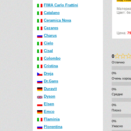
FIMA Carlo Frattini
Материа
Catalano
Цвет: б
Ceramica Nova
Cezares
Цена:
7
Charus
Cielo
Cisal
0
Colombo
Отлично
Cristina
Dreja
Очень хоро
Dr.Gans
Duravit
Средне
Dyson
Elsen
Плохо
Emco
Flaminia
Ужасно
Florentina