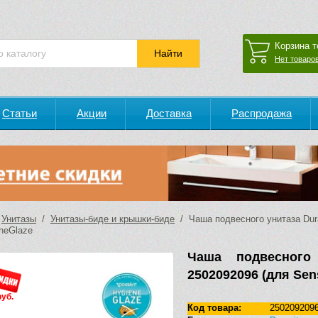
Корзина т
Нет товаров
Статьи
Акции
Доставка
Распродажа
/
Унитазы
/
Унитазы-биде и крышки-биде
/ Чаша подвесного унитаза Dur
neGlaze
Чаша подвесного
2502092096 (для Se
руб.
Код товара:
250209209