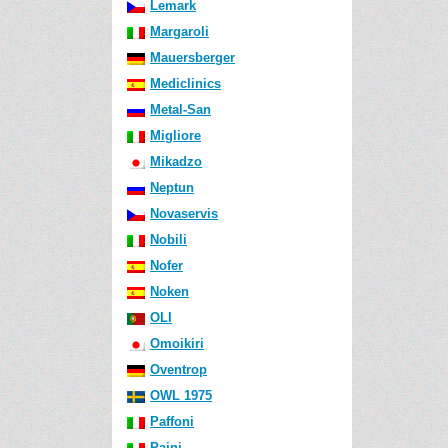
Lemark
Margaroli
Mauersberger
Mediclinics
Metal-San
Migliore
Mikadzo
Neptun
Novaservis
Nobili
Nofer
Noken
OLI
Omoikiri
Oventrop
OWL 1975
Paffoni
Paini