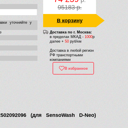
95183 р.
В корзину
авки уточняйте у
е
Доставка по г. Москва:
в пределах МКАД -
1000
р
далее +
50
руб/км
Доставка в любой регион
РФ транспортными
компаниями
В избранное
502092096 (для SensoWash D-Neo)