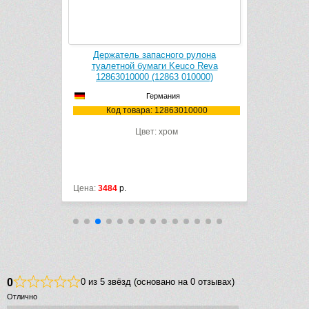
k Cleaner
Держатель запасного рулона
Держатель
1106
туалетной бумаги Keuco Reva
Reva 128
12863010000 (12863 010000)
Германия
106
Код
Код товара: 12863010000
Цвет: хром
Цена:
3484
р.
Цена:
7781
р
0
0 из 5 звёзд (основано на 0 отзывах)
Отлично