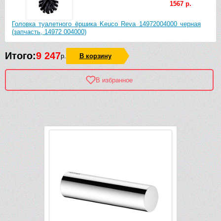
1567 р.
Головка туалетного ёршика Keuco Reva 14972004000 черная
(запчасть, 14972 004000)
Итого:
9 247
р.
В корзину
В избранное
Рек