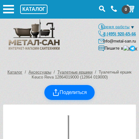
КАТАЛОГ
0
Время работы
8 (495) 920-65-66
info@metal-san.ru
Пишите в
Каталог
/
Аксессуары
/
Туалетные ершики
/ Туалетный ершик
Keuco Reva 12864019000 (12864 019000)
Поделиться