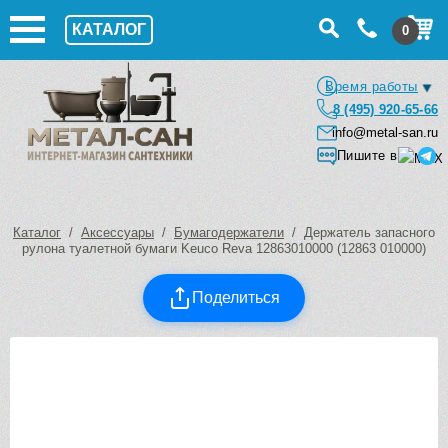
КАТАЛОГ
0
Время работы
8 (495) 920-65-66
info@metal-san.ru
Пишите в
Каталог
/
Аксессуары
/
Бумагодержатели
/ Держатель запасного
рулона туалетной бумаги Keuco Reva 12863010000 (12863 010000)
Поделиться