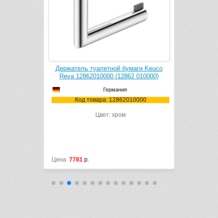
k Cleaner
Держатель туалетной бумаги Keuco
Держатель
1106
Reva 12862010000 (12862 010000)
Reva 128
Германия
106
Код товара: 12862010000
Код
Цвет: хром
Цена:
7781
р.
Цена:
13505