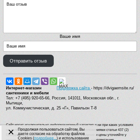
Ваше имя
Отправить отзыв
Интернет-магазин
Поддержка сайта
- https://dvigaemsite.ru/
сантехники и мебели
Тел: +7 (495) 920-65-66, Россия, 141011, Московская обл., г.
Мытищи,
ул. Коммунистическая, д. 25 «Г», Павильон Т-8
Сайт носит исключительно информационный характер и ни при каких условиях
×
Продолжая пользоваться сайтом, Вы
не является публичной офертой, определяемой положениями статьи 437 (2)
даете согласие на обработку файлов
Гражданского кодекса Российской Федерации. Наличие и цены уточняйте у
Cookies (
подробнее...
) и использование
наших операторов. Производитель вправе изменять комплектацию,