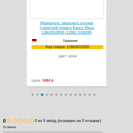
k Cleaner
Держатель запасного рулона
Держатель
1106
туалетной бумаги Keuco Reva
Reva 128
12863010000 (12863 010000)
Германия
106
Код
Код товара: 12863010000
Цвет: хром
Цена:
3484
р.
Цена:
7781
р
0
0 из 5 звёзд (основано на 0 отзывах)
Отлично