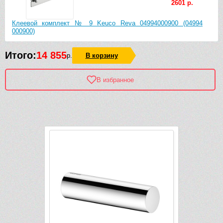
2601 р.
Клеевой комплект № 9 Keuco Reva 04994000900 (04994
000900)
Итого:
14 855
р.
В корзину
В избранное
Рек