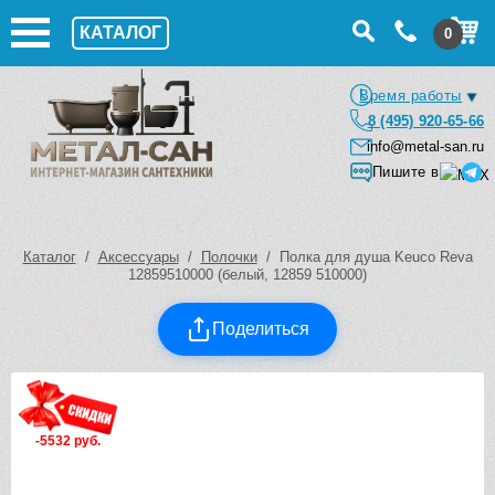
КАТАЛОГ
0
Время работы
8 (495) 920-65-66
info@metal-san.ru
Пишите в
Каталог
/
Аксессуары
/
Полочки
/ Полка для душа Keuco Reva
12859510000 (белый, 12859 510000)
Поделиться
-5532 руб.