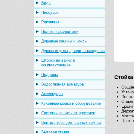
Биде
Писсуары
Раковины
Полотенцесушители
Душевые кабины и боксы
Душевые углы, двери, ограждения
Шторки на ванну и
комплектующие
Поддоны
Стойка 
Водосливная арматура
Общие 
Устано
Аксессуары
Полот
Стекл
Кухонные мойки и оборудование
Ершик
Держат
Системы защиты от протечек
Матери
Цвет: 
Вентиляторы для ванных комнат
Бытовая химия