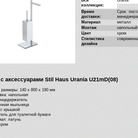
Вся
Urania
коллекция:
Время
Срок пост
доставки:
менеджера
Материал
металл
Монтаж
напольный
Цвет
хром
Стилистика
современн
дизайна
с аксессуарами Stil Haus Urania U21mD(08)
размеры: 140 х 800 х 190 мм
вка: напольная
енцедержатель
янная мыльница
 с крышкой
ель для туалетной бумаги
ал: латунь
хром