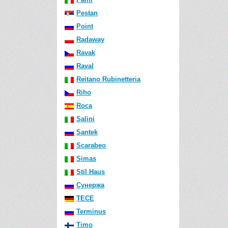
Pestan
Point
Radaway
Ravak
Raval
Reitano Rubinetteria
Riho
Roca
Salini
Santek
Scarabeo
Simas
Stil Haus
Сунержа
TECE
Terminus
Timo