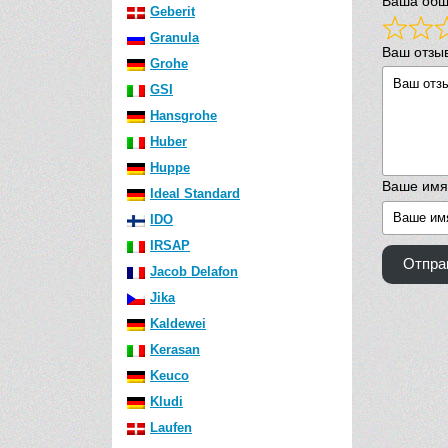
Ваша общ
Geberit
Granula
Ваш отзы
Grohe
GSI
Hansgrohe
Huber
Huppe
Ваше имя
Ideal Standard
IDO
IRSAP
Отпра
Jacob Delafon
Jika
Kaldewei
Kerasan
Keuco
Kludi
Laufen