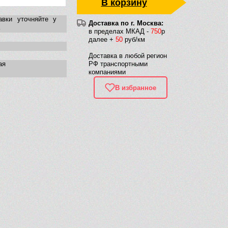
В корзину
авки уточняйте у
Доставка по г. Москва:
в пределах МКАД -
750
р
далее +
50
руб/км
Доставка в любой регион
ая
РФ транспортными
компаниями
В избранное