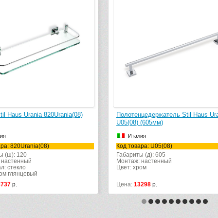
il Haus Urania 820Urania(08)
Полотенцедержатель Stil Haus Ur
U05(08) (605мм)
ия
Италия
ра: 820Urania(08)
Код товара: U05(08)
 (ш): 120
Габариты (д): 605
 настенный
Монтаж: настенный
л: стекло
Цвет: хром
ром глянцевый
8737
р.
Цена:
13298
р.