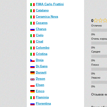
FIMA Carlo Frattini
Catalano
Ceramica Nova
0
Cezares
Отлично
Charus
Cielo
Очень хоро
Cisal
Colombo
Средне
Cristina
Dreja
Плохо
Dr.Gans
Duravit
Ужасно
Dyson
Elsen
Emco
Отзывов е
Flaminia
Florentina