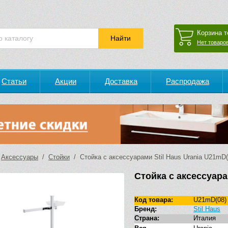
Корзина т
Нет товаров
Статьи
Акции
Доставка
Распродажа
/
Аксессуары
/
Стойки
/ Стойка с аксессуарами Stil Haus Urania U21mD(
Стойка с аксессуара
Код товара:
U21mD(08)
Бренд:
Stil Haus
Страна:
Италия