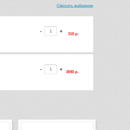
Сбросить выбранное
-
+
310 р.
-
+
3040 р.