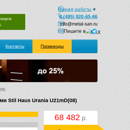
Время работы
8 (495) 920-65-66
оваров
info@metal-san.ru
.
Пишите в
Контакты
Промокоды
08)
ми Stil Haus Urania U21mD(08)
68 482
р.