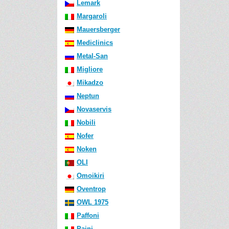
Lemark
Margaroli
Mauersberger
Mediclinics
Metal-San
Migliore
Mikadzo
Neptun
Novaservis
Nobili
Nofer
Noken
OLI
Omoikiri
Oventrop
OWL 1975
Paffoni
Paini