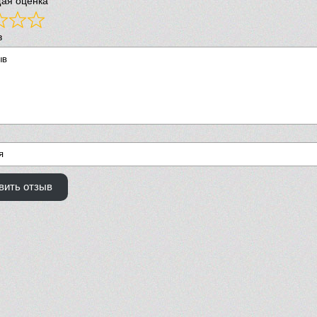
ая оценка
в
вить отзыв