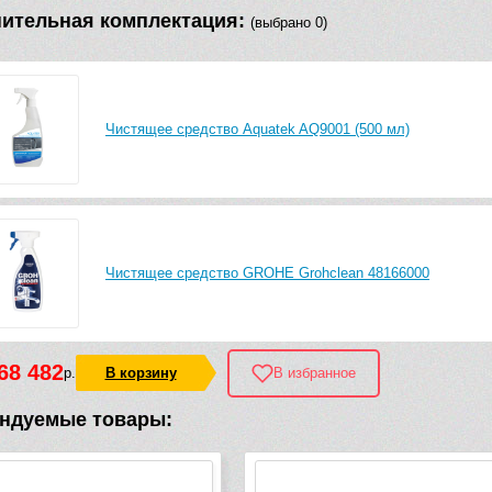
ительная комплектация:
(выбрано 0)
Чистящее средство Aquatek AQ9001 (500 мл)
Чистящее средство GROHE Grohclean 48166000
68 482
р.
В корзину
В избранное
ндуемые товары: