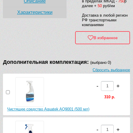
Описание
в пределах МКАД -
750
р
далее +
50
руб/км
Характеристики
Доставка в любой регион
РФ транспортными
компаниями
В избранное
Дополнительная комплектация:
(выбрано 0)
Сбросить выбранное
-
+
310 р.
Чистящее средство Aquatek AQ9001 (500 мл)
-
+