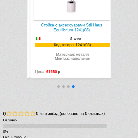
Stil Haus
Стойка с аксессуарами Stil Haus
Бумагодержа
08)
Equilibrium 1241(08)
Италия
08)
Код товара: 1241(08)
Ко
лл
Материал: металл
ный
Монтаж: напольный
Цена:
61650
р.
Цена:
26594
0
0 из 5 звёзд (основано на 0 отзывах)
Отлично
Очень хорошо