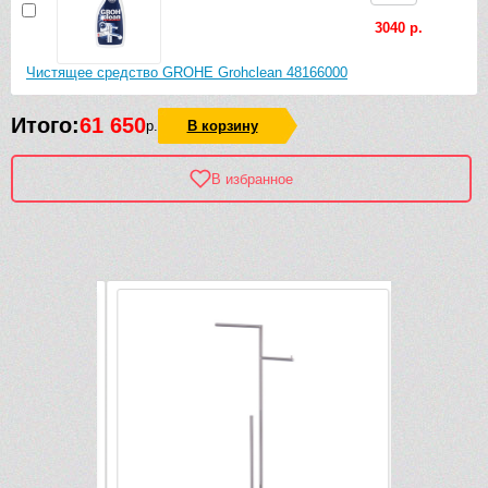
3040 р.
Чистящее средство GROHE Grohclean 48166000
Итого:
61 650
р.
В корзину
В избранное
Рек